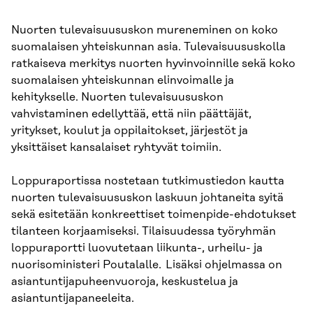
Nuorten tulevaisuususkon mureneminen on koko
suomalaisen yhteiskunnan asia. Tulevaisuususkolla
ratkaiseva merkitys nuorten hyvinvoinnille sekä koko
suomalaisen yhteiskunnan elinvoimalle ja
kehitykselle. Nuorten tulevaisuususkon
vahvistaminen edellyttää, että niin päättäjät,
yritykset, koulut ja oppilaitokset, järjestöt ja
yksittäiset kansalaiset ryhtyvät toimiin.
Loppuraportissa nostetaan tutkimustiedon kautta
nuorten tulevaisuususkon laskuun johtaneita syitä
sekä esitetään konkreettiset toimenpide-ehdotukset
tilanteen korjaamiseksi. Tilaisuudessa työryhmän
loppuraportti luovutetaan liikunta-, urheilu- ja
nuorisoministeri Poutalalle. Lisäksi ohjelmassa on
asiantuntijapuheenvuoroja, keskustelua ja
asiantuntijapaneeleita.