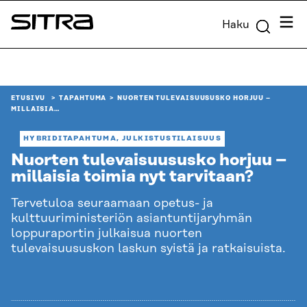
Siirry
Valik
Haku
suoraan
Sitra
sisältöön
↓
ETUSIVU
TAPAHTUMA
NUORTEN TULEVAISUUSUSKO HORJUU –
MILLAISIA…
HYBRIDITAPAHTUMA, JULKISTUSTILAISUUS
Nuorten tulevaisuususko horjuu –
millaisia toimia nyt tarvitaan?
Tervetuloa seuraamaan opetus- ja
kulttuuriministeriön asiantuntijaryhmän
loppuraportin julkaisua nuorten
tulevaisuususkon laskun syistä ja ratkaisuista.