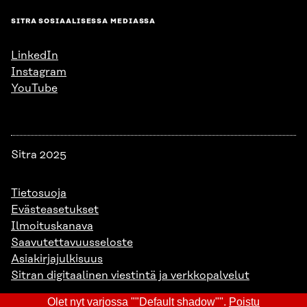
SITRA SOSIAALISESSA MEDIASSA
LinkedIn
Instagram
YouTube
Sitra 2025
Tietosuoja
Evästeasetukset
Ilmoituskanava
Saavutettavuusseloste
Asiakirjajulkisuus
Sitran digitaalinen viestintä ja verkkopalvelut
Olet nyt varjossa ""Default shadow"".
Poistu