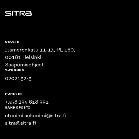
Sitra
OSOITE
Itämerenkatu 11-13, PL 160,
00181 Helsinki
Saapumisohjeet
Y-TUNNUS
0202132-3
PUHELIN
+358 294 618 991
SÄHKÖPOSTI
etunimi.sukunimi@sitra.fi
sitra@sitra.fi