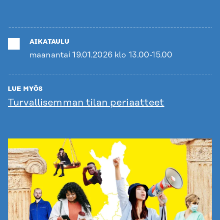
AIKATAULU
maanantai 19.01.2026 klo 13.00-15.00
LUE MYÖS
Turvallisemman tilan periaatteet