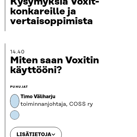
Kysymyksiä Voxit-
konkareille ja
vertaisoppimista
14.40
Miten saan Voxitin
käyttööni?
PUHUJAT
Timo Väliharju
toiminnanjohtaja, COSS ry
LISÄTIETOJA