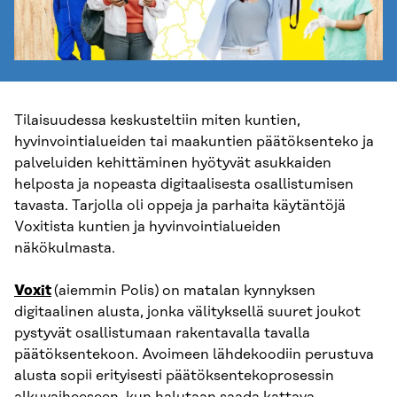
Tilaisuudessa keskusteltiin miten kuntien,
hyvinvointialueiden tai maakuntien päätöksenteko ja
palveluiden kehittäminen hyötyvät asukkaiden
helposta ja nopeasta digitaalisesta osallistumisen
tavasta. Tarjolla oli oppeja ja parhaita käytäntöjä
Voxitista kuntien ja hyvinvointialueiden
näkökulmasta.
Voxit
(aiemmin Polis) on matalan kynnyksen
digitaalinen alusta, jonka välityksellä suuret joukot
pystyvät osallistumaan rakentavalla tavalla
päätöksentekoon. Avoimeen lähdekoodiin perustuva
alusta sopii erityisesti päätöksentekoprosessin