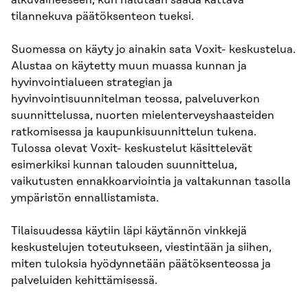
alkuvaiheeseen, kun halutaan saada kattava
tilannekuva päätöksenteon tueksi.
Suomessa on käyty jo ainakin sata Voxit- keskustelua.
Alustaa on käytetty muun muassa kunnan ja
hyvinvointialueen strategian ja
hyvinvointisuunnitelman teossa, palveluverkon
suunnittelussa, nuorten mielenterveyshaasteiden
ratkomisessa ja kaupunkisuunnittelun tukena.
Tulossa olevat Voxit- keskustelut käsittelevät
esimerkiksi kunnan talouden suunnittelua,
vaikutusten ennakkoarviointia ja valtakunnan tasolla
ympäristön ennallistamista.
Tilaisuudessa käytiin läpi käytännön vinkkejä
keskustelujen toteutukseen, viestintään ja siihen,
miten tuloksia hyödynnetään päätöksenteossa ja
palveluiden kehittämisessä.