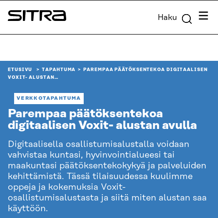
Siirry
Valik
Haku
suoraan
Sitra
sisältöön
↓
ETUSIVU
TAPAHTUMA
PAREMPAA PÄÄTÖKSENTEKOA DIGITAALISEN
VOXIT- ALUSTAN…
VERKKOTAPAHTUMA
Parempaa päätöksentekoa
digitaalisen Voxit- alustan avulla
Digitaalisella osallistumisalustalla voidaan
vahvistaa kuntasi, hyvinvointialueesi tai
maakuntasi päätöksentekokykyä ja palveluiden
kehittämistä. Tässä tilaisuudessa kuulimme
oppeja ja kokemuksia Voxit-
osallistumisalustasta ja siitä miten alustan saa
käyttöön.