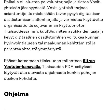
Paikalla oli alustan palveluntarjoajia ja tietoa Voxit-
yhteisön jäsenyydestä.
Voxit- yhteisö tarjoaa
asiantuntijoille mielekkään tavan pysyä digitaalisen
osallistumisen aallonharjalla ja varmistaa käyttäville
organisaatioille sujuvamman käyttöönoton.
Tilaisuudessa mm. kuultiin, miten asukkaiden laaja ja
kevyt digitaalinen osallistuminen voi tukea kunnan,
hyvinvointialueen tai maakunnan kehittämistä ja
parantaa yhteistä ymmärrystä.
Pääset katsomaan tilaisuuden tallenteen
Sitran
Youtube-kanavalla.
Tilaisuuden PDF-esitykset
löytyvät alla olevasta ohjelmasta kunkin puhujan
otsikon kohdalta.
Ohjelma