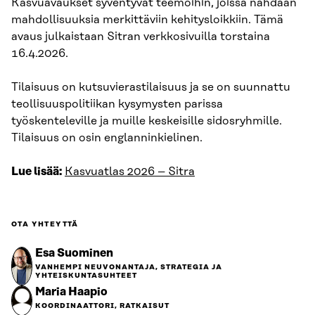
Kasvuavaukset syventyvät teemoihin, joissa nähdään
mahdollisuuksia merkittäviin kehitysloikkiin. Tämä
avaus julkaistaan Sitran verkkosivuilla torstaina
16.4.2026.
Tilaisuus on kutsuvierastilaisuus ja se on suunnattu
teollisuuspolitiikan kysymysten parissa
työskenteleville ja muille keskeisille sidosryhmille.
Tilaisuus on osin englanninkielinen.
Lue lisää:
Kasvuatlas 2026 – Sitra
OTA YHTEYTTÄ
Esa Suominen
VANHEMPI NEUVONANTAJA, STRATEGIA JA
YHTEISKUNTASUHTEET
Maria Haapio
KOORDINAATTORI, RATKAISUT