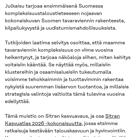
Julkaisu tarjoaa ensimmäisenä Suomessa
kompleksisuustaloustieteeseen nojaavan
kokonaiskuvan Suomen tavaraviennin rakenteesta,
kilpailukyvystä ja uudistumismahdollisuuksista.
Tutkijoiden laatima selvitys osoittaa, että maamme
tavaraviennin kompleksisuus on viime vuosina
heikentynyt, ja tarjoaa näköaloja siihen, miten kehitys
voitaisiin kääntää. Se näyttää myös, millaisiin
klustereihin ja osaamisalueisiin tukeutumalla
voisimme tehokkaimmin ja tuottavimmin rakentaa
nykyistä suuremman lisäarvon tuotantoa, ja millaisia
strategisia valintoja valtiolta tämä tulevina vuosina
edellyttää.
Tämä muistio on Sitran kasvuavaus, ja osa
Sitran
Kasvuatlas 2026 -kokonaisuutta
, jossa etsimme
ratkaisuja kestävään talouskasvuun ja hyvinvointiin.