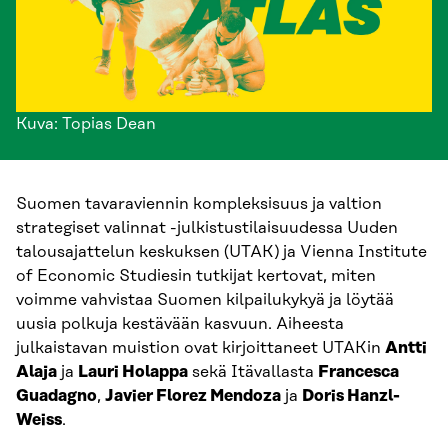
Kuva: Topias Dean
Suomen tavaraviennin kompleksisuus ja valtion
strategiset valinnat -julkistustilaisuudessa Uuden
talousajattelun keskuksen (UTAK) ja Vienna Institute
of Economic Studiesin tutkijat kertovat, miten
voimme vahvistaa Suomen kilpailukykyä ja löytää
uusia polkuja kestävään kasvuun. Aiheesta
julkaistavan muistion ovat kirjoittaneet UTAKin
Antti
Alaja
ja
Lauri Holappa
sekä Itävallasta
Francesca
Guadagno
,
Javier Florez Mendoza
ja
Doris Hanzl-
Weiss
.