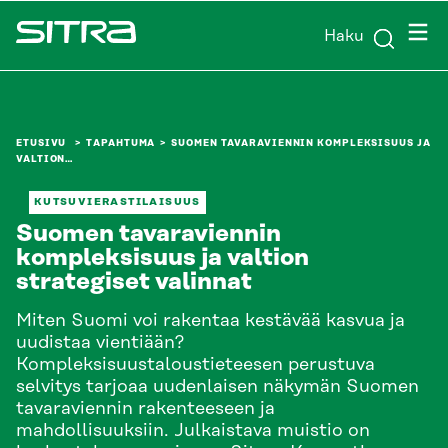
Siirry
Valik
Haku
suoraan
Sitra
sisältöön
↓
ETUSIVU
TAPAHTUMA
SUOMEN TAVARAVIENNIN KOMPLEKSISUUS JA
VALTION…
KUTSUVIERASTILAISUUS
Suomen tavaraviennin
kompleksisuus ja valtion
strategiset valinnat
Miten Suomi voi rakentaa kestävää kasvua ja
uudistaa vientiään?
Kompleksisuustaloustieteesen perustuva
selvitys tarjoaa uudenlaisen näkymän Suomen
tavaraviennin rakenteeseen ja
mahdollisuuksiin. Julkaistava muistio on