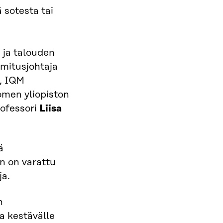
 sotesta tai
ja talouden
imitusjohtaja
, IQM
omen yliopiston
ofessori
Liisa
ä
n on varattu
ja.
n
a kestävälle