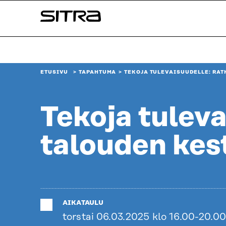
Siirry
Sitra
suoraan
sisältöön
↓
ETUSIVU
TAPAHTUMA
TEKOJA TULEVAISUUDELLE: RA
Tekoja tuleva
talouden kes
AIKATAULU
torstai 06.03.2025 klo 16.00-20.00