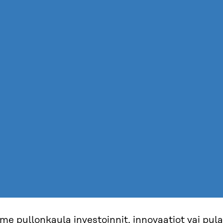
e pullonkaula investoinnit, innovaatiot vai pula