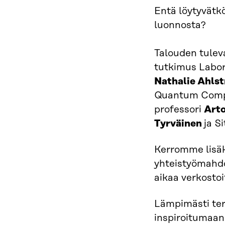
Entä löytyvätkö
luonnosta?
Talouden tule
tutkimus Labor
Nathalie Ahls
Quantum Compu
professori
Arto
Tyrväinen
ja S
Kerromme lisäk
yhteistyömahdo
aikaa verkostoi
Lämpimästi te
inspiroitumaan