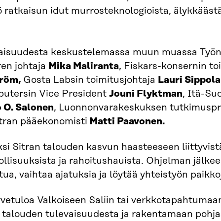
 ratkaisun idut murrosteknologioista, älykkäästä
vaisuudesta keskustelemassa muun muassa Työn 
en johtaja
Mika Maliranta
, Fiskars-konsernin to
tröm,
Gosta Labsin toimitusjohtaja
Lauri Sippola
tersin Vice President
Jouni Flyktman
, Itä-Su
 O. Salonen
, Luonnonvarakeskuksen tutkimuspr
itran pääekonomisti
Matti Paavonen.
si Sitran talouden kasvun haasteeseen liittyvist
llisuuksista ja rahoitushauista. Ohjelman jälkee
tua, vaihtaa ajatuksia ja löytää yhteistyön paikko
rvetuloa
Valkoiseen Saliin
tai verkkotapahtumaa
 talouden tulevaisuudesta ja rakentamaan pohja