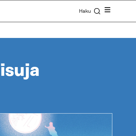
Valikko
Haku
isuja