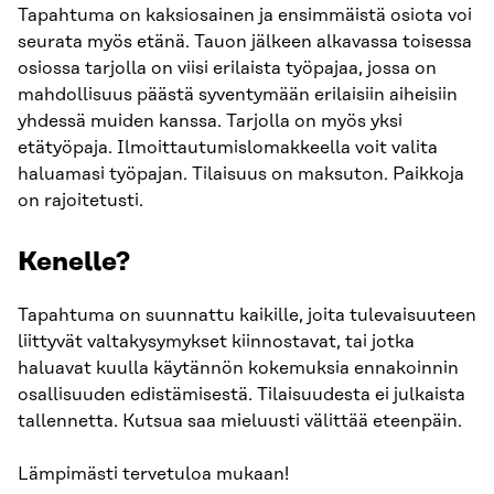
Tapahtuma on kaksiosainen ja ensimmäistä osiota voi
seurata myös etänä. Tauon jälkeen alkavassa toisessa
osiossa tarjolla on viisi erilaista työpajaa, jossa on
mahdollisuus päästä syventymään erilaisiin aiheisiin
yhdessä muiden kanssa. Tarjolla on myös yksi
etätyöpaja. Ilmoittautumislomakkeella voit valita
haluamasi työpajan. Tilaisuus on maksuton. Paikkoja
on rajoitetusti.
Kenelle?
Tapahtuma on suunnattu kaikille, joita tulevaisuuteen
liittyvät valtakysymykset kiinnostavat, tai jotka
haluavat kuulla käytännön kokemuksia ennakoinnin
osallisuuden edistämisestä. Tilaisuudesta ei julkaista
tallennetta. Kutsua saa mieluusti välittää eteenpäin.
Lämpimästi tervetuloa mukaan!