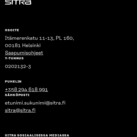
Sitra
OSOITE
Itämerenkatu 11-13, PL 160,
00181 Helsinki
Saapumisohjeet
Y-TUNNUS
0202132-3
PUHELIN
+358 294 618 991
SÄHKÖPOSTI
etunimi.sukunimi@sitra.fi
sitra@sitra.fi
SITRA SOSIAALISESSA MEDIASSA