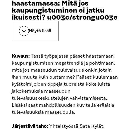
haastamassa: Mitä jos
kaupungistuminen ei jatku
ikuisesti? u003c/strongu003e
Näytä lisää
Kuvaus:
Tässä työpajassa pääset haastamaan
kaupungistumisen megatrendiä ja pohtimaan,
mitä jos maaseudun tulevaisuus onkin jotain
ihan muuta kuin oletamme? Pääset kuulemaan
kylätoimijoiden oppeja tuoreista kokeiluista
ja kokemuksia maaseudun
tulevaisuuskeskustelujen vahvistamisesta.
Lisäksi saat mahdollisuuden kuvitella erilaisia
tulevaisuuksia maaseudulla.
Järjestävä taho:
Yhteistyössä Sata Kylät,