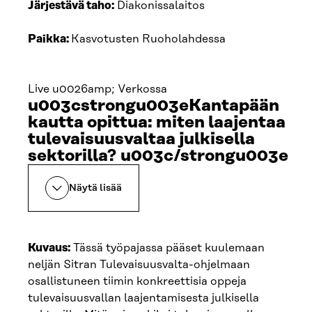
Järjestävä taho:
Diakonissalaitos
Paikka:
Kasvotusten Ruoholahdessa
Live u0026amp; Verkossa
u003cstrongu003eKantapään
kautta opittua: miten laajentaa
tulevaisuusvaltaa julkisella
sektorilla? u003c/strongu003e
Näytä lisää
Kuvaus:
Tässä työpajassa pääset kuulemaan
neljän Sitran Tulevaisuusvalta-ohjelmaan
osallistuneen tiimin konkreettisia oppeja
tulevaisuusvallan laajentamisesta julkisella