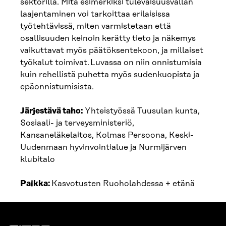
sektorilla. Mitä esimerkiksi tulevaisuusvallan
laajentaminen voi tarkoittaa erilaisissa
työtehtävissä, miten varmistetaan että
osallisuuden keinoin kerätty tieto ja näkemys
vaikuttavat myös päätöksentekoon, ja millaiset
työkalut toimivat. Luvassa on niin onnistumisia
kuin rehellistä puhetta myös sudenkuopista ja
epäonnistumisista.
Järjestävä taho:
Yhteistyössä Tuusulan kunta,
Sosiaali- ja terveysministeriö,
Kansaneläkelaitos, Kolmas Persoona, Keski-
Uudenmaan hyvinvointialue ja Nurmijärven
klubitalo
Paikka:
Kasvotusten Ruoholahdessa + etänä