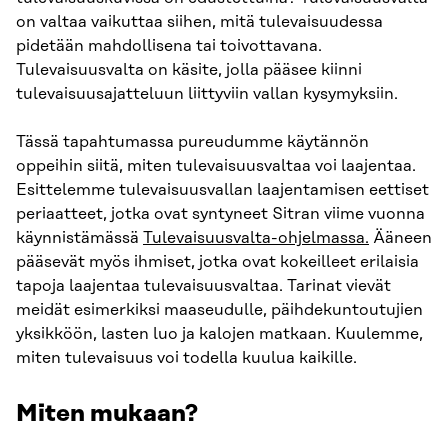
on valtaa vaikuttaa siihen, mitä tulevaisuudessa
pidetään mahdollisena tai toivottavana.
Tulevaisuusvalta on käsite, jolla pääsee kiinni
tulevaisuusajatteluun liittyviin vallan kysymyksiin.
Tässä tapahtumassa pureudumme käytännön
oppeihin siitä, miten tulevaisuusvaltaa voi laajentaa.
Esittelemme tulevaisuusvallan laajentamisen eettiset
periaatteet, jotka ovat syntyneet Sitran viime vuonna
käynnistämässä
Tulevaisuusvalta-ohjelmassa.
Ääneen
pääsevät myös ihmiset, jotka ovat kokeilleet erilaisia
tapoja laajentaa tulevaisuusvaltaa. Tarinat vievät
meidät esimerkiksi maaseudulle, päihdekuntoutujien
yksikköön, lasten luo ja kalojen matkaan. Kuulemme,
miten tulevaisuus voi todella kuulua kaikille.
Miten mukaan?