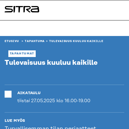
Siirry
suoraan
Sitra
sisältöön
↓
ETUSIVU
TAPAHTUMA
TULEVAISUUS KUULUU KAIKILLE
TAPAHTUMAT
Tulevaisuus kuuluu kaikille
AIKATAULU
tiistai 27.05.2025 klo 16.00-19.00
LUE MYÖS
Turvallisemman tilan periaatteet