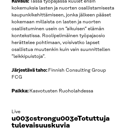
Kuvaus:
Tässä työpajassa kuulet ensin
kokemuksia lasten ja nuorten osallistamisesta
kaupunkikehittämiseen, jonka jälkeen pääset
kokemaan millaista on lasten ja nuorten
osallistuminen usein on ”aikuisen” elämän
kontekstissa. Roolipelimäinen työpajaosio
herättelee pohtimaan, voisivatko lapset
osallistua muutenkin kuin vain suunnittellen
”leikkipuistoja”.
Järjestävä taho:
Finnish Consulting Group
FCG
Paikka:
Kasvotusten Ruoholahdessa
Live
u003cstrongu003eTotuttuja
tulevaisuuskuvia