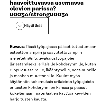
haavoittuvassa asemassa
olevien parissa?
u003c/strongu003e
Näytä lisää
Kuvaus:
Tässä työpajassa pääset tutustumaan
esteettömämpiin ja saavutettavampiin
menetelmiin tulevaisuustyöpajojen
järjestämiseksi erilaisille kohderyhmille, kuten
riippuvuussairaille, ikääntyneille, neet-nuorille
ja maahan muuttaneille. Kuulet myös
käytännön kokemuksia erilaisista työpajoista
erilaisten kohderyhmien kanssa ja pääset
kokeilemaan materiaalien käyttöä kevyiden
harjoitusten kautta.