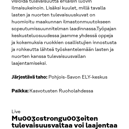
visioida tulevaisuutta erilaisin luovin
ilmaisukeinoin. Lisäksi kuulet, millä tavalla
lasten ja nuorten tulevaisuuskuvat on
huomioitu maakunnan ilmastonmuutokseen
sopeutumissuunnitelman laadinnassa.Työpajan
keskusteluosuudessa jaamme yhdessä oppeja
ja kokemuksia ruokkien osallistujien innostusta
ja rohkeutta lähteä työskentelemään lasten ja
nuorten kanssa tulevaisuusvallan
laajentamiseksi.
Järjestävä taho:
Pohjois-Savon ELY-keskus
Paikka:
Kasvotusten Ruoholahdessa
Live
Mu003cstrongu003eiten
tulevaisuusvaltaa voi laajentaa