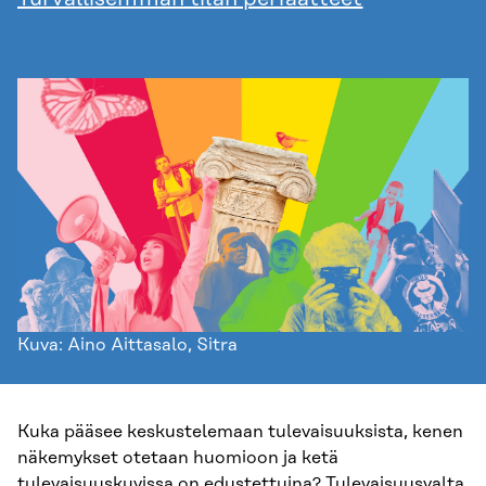
Kuva: Aino Aittasalo, Sitra
Kuka pääsee keskustelemaan tulevaisuuksista, kenen
näkemykset otetaan huomioon ja ketä
tulevaisuuskuvissa on edustettuina? Tulevaisuusvalta