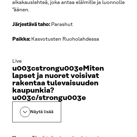
aikakauslehteä, joka antaa eläimille ja luonnolle
”äänen.
Järjestävä taho:
Parashut
Paikka:
Kasvotusten Ruoholahdessa
Live
u003cstrongu003eMiten
lapset ja nuoret voisivat
rakentaa tulevaisuuden
kaupunkia?
u003c/strongu003e
Näytä lisää