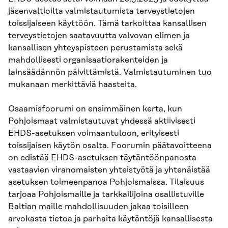
jäsenvaltioilta valmistautumista terveystietojen
toissijaiseen käyttöön. Tämä tarkoittaa kansallisen
terveystietojen saatavuutta valvovan elimen ja
kansallisen yhteyspisteen perustamista sekä
mahdollisesti organisaatiorakenteiden ja
lainsäädännön päivittämistä. Valmistautuminen tuo
mukanaan merkittäviä haasteita.
Osaamisfoorumi on ensimmäinen kerta, kun
Pohjoismaat valmistautuvat yhdessä aktiivisesti
EHDS-asetuksen voimaantuloon, erityisesti
toissijaisen käytön osalta. Foorumin päätavoitteena
on edistää EHDS-asetuksen täytäntöönpanosta
vastaavien viranomaisten yhteistyötä ja yhtenäistää
asetuksen toimeenpanoa Pohjoismaissa. Tilaisuus
tarjoaa Pohjoismaille ja tarkkailijoina osallistuville
Baltian maille mahdollisuuden jakaa toisilleen
arvokasta tietoa ja parhaita käytäntöjä kansallisesta