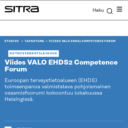
Siirry
Valik
Haku
suoraan
Sitra
sisältöön
↓
ETUSIVU
TAPAHTUMA
VIIDES VALO EHDS2 COMPETENCE FORUM
KUTSUVIERASTILAISUUS
Viides VALO EHDS2 Competence
Forum
Euroopan terveystietoalueen (EHDS)
toimeenpanoa valmisteleva pohjoismainen
osaamisfoorumi kokoontuu lokakuussa
Helsingissä.