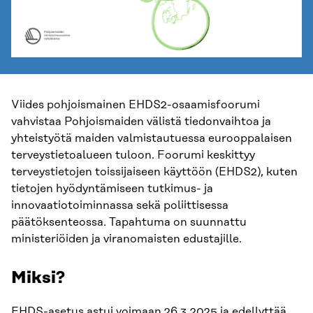
Viides pohjoismainen EHDS2-osaamisfoorumi
vahvistaa Pohjoismaiden välistä tiedonvaihtoa ja
yhteistyötä maiden valmistautuessa eurooppalaisen
terveystietoalueen tuloon. Foorumi keskittyy
terveystietojen toissijaiseen käyttöön (EHDS2), kuten
tietojen hyödyntämiseen tutkimus- ja
innovaatiotoiminnassa sekä poliittisessa
päätöksenteossa. Tapahtuma on suunnattu
ministeriöiden ja viranomaisten edustajille.
Miksi?
EHDS-asetus astui voimaan 26.3.2025 ja edellyttää