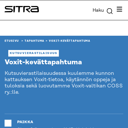
Siirry
Valik
Haku
suoraan
Sitra
sisältöön
↓
ETUSIVU
TAPAHTUMA
VOXIT-KEVÄTTAPAHTUMA
KUTSUVIERASTILAISUUS
Voxit-kevättapahtuma
Kutsuvierastilaisuudessa kuulemme kunnon
kattauksen Voxit-tietoa, käytännön oppeja ja
tuloksia sekä luovutamme Voxit-valtikan COSS
ry.:lle.
PAIKKA