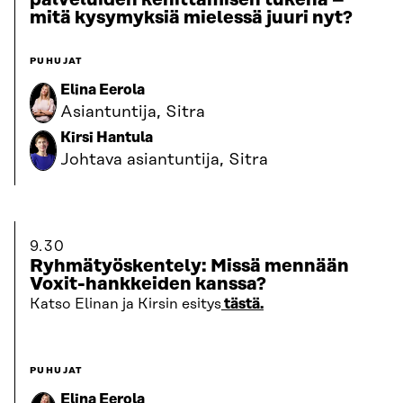
palveluiden kehittämisen tukena –
mitä kysymyksiä mielessä juuri nyt?
PUHUJAT
Elina Eerola
Asiantuntija, Sitra
Kirsi Hantula
Johtava asiantuntija, Sitra
9.30
Ryhmätyöskentely: Missä mennään
Voxit-hankkeiden kanssa?
Katso Elinan ja Kirsin esitys
tästä.
PUHUJAT
Elina Eerola