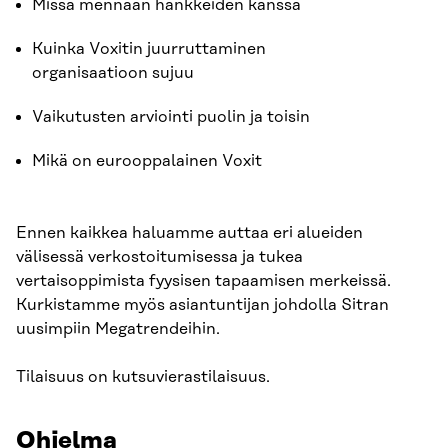
Missä mennään hankkeiden kanssa
Kuinka Voxitin juurruttaminen
organisaatioon sujuu
Vaikutusten arviointi puolin ja toisin
Mikä on eurooppalainen Voxit
Ennen kaikkea haluamme auttaa eri alueiden
välisessä verkostoitumisessa ja tukea
vertaisoppimista fyysisen tapaamisen merkeissä.
Kurkistamme myös asiantuntijan johdolla Sitran
uusimpiin Megatrendeihin.
Tilaisuus on kutsuvierastilaisuus.
Ohjelma