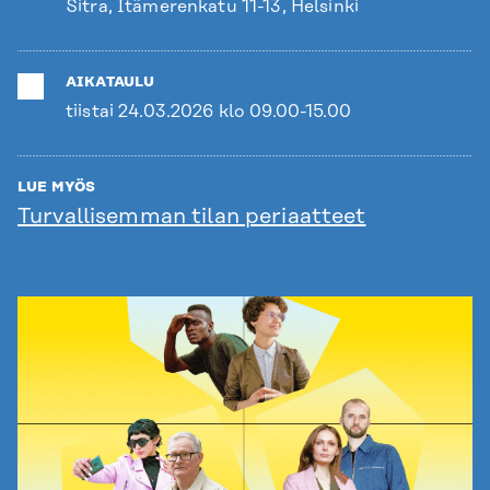
Sitra, Itämerenkatu 11-13, Helsinki
AIKATAULU
tiistai 24.03.2026 klo 09.00-15.00
LUE MYÖS
Turvallisemman tilan periaatteet