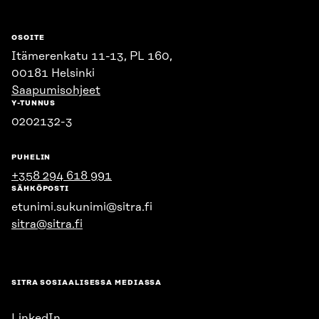
OSOITE
Itämerenkatu 11-13, PL 160,
00181 Helsinki
Saapumisohjeet
Y-TUNNUS
0202132-3
PUHELIN
+358 294 618 991
SÄHKÖPOSTI
etunimi.sukunimi@sitra.fi
sitra@sitra.fi
SITRA SOSIAALISESSA MEDIASSA
LinkedIn