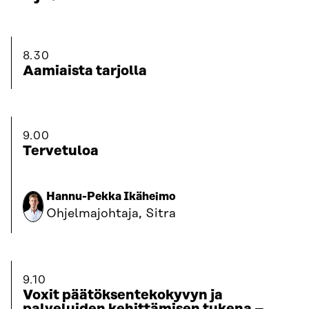
8.30
Aamiaista tarjolla
9.00
Tervetuloa
Hannu-Pekka Ikäheimo
Ohjelmajohtaja, Sitra
9.10
Voxit päätöksentekokyvyn ja