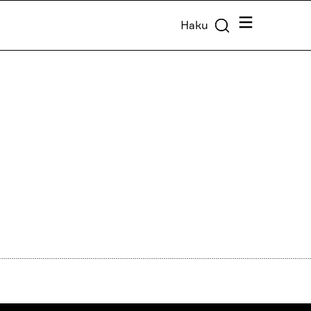
Valikko
Haku
i