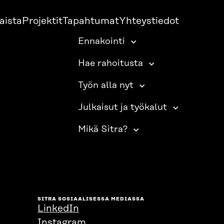
aista
Projektit
Tapahtumat
Yhteystiedot
Ennakointi
Hae rahoitusta
Työn alla nyt
Julkaisut ja työkalut
Mikä Sitra?
SITRA SOSIAALISESSA MEDIASSA
LinkedIn
Instagram