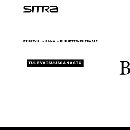
Siirry
Sitra
suoraan
sisältöön
↓
ETUSIVU
SANA
BUDJETTINEUTRAALI
B
TULEVAISUUSSANASTO