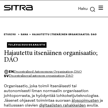
Siirry
Valik
Haku
suoraan
Sitra
sisältöön
↓
ETUSIVU
SANA
HAJAUTETTU ITSENÄINEN ORGANISAATIO; DAO
TULEVAISUUSSANASTO
Hajautettu itsenäinen organisaatio;
DAO
EN
Decentralised Autonomous Organisation; DAO
SV
Decentraliserad autonom organisation; DAO
Organisaatio, joka toimii itsenäisesti tai
autonomisesti ilman normaalin organisaation
johtoporrasta, ja hyödyntää lohkoketjuteknologiaa.
Jäsenet ohjaavat toimintaa suoraan
älysopimusten
ja
hallussaan olevien
digitaalisten rahakkeiden
avulla.