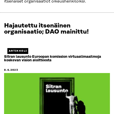
itsenäiset organisaatiot oikeushenkilöiksi.
Hajautettu itsenäinen
Näytetään
organisaatio; DAO mainittu!
4
/
4.
Jäljellä
ARTIKKELI
0.
Sitran lausunto Euroopan komission virtuaalimaailmoja
koskevan vision aloitteesta
8.6.2023