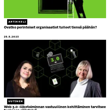
ARTIKKELI
Ovatko perinteiset organisaatiot tulleet tiensä päähän?
25.5.2023
UUTINEN
Web 3.0 -liiketoiminnan vastuullinen kehittäminen tarvitsee