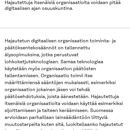
Hajautettuja itsenäisiä organisaatioita voidaan pitää
digitaalisen ajan osuuskuntina.
Hajautetun digitaalisen organisaation toiminta- ja
päätöksentekosäännöt on tallennettu
älysopimuksina, jotka perustuvat
lohkoketjuteknologiaan. Samaa teknologiaa
käytetään myös organisaation päätösten
tallentamiseen. Organisaatio toimii itse
määrittämiensä sääntöjen mukaisesti, esimerkiksi
organisaation jokainen jäsen voi tehdä
päätösehdotuksia, joista äänestetään. Hajautettuja
itsenäisiä organisaatioita voidaan käyttää esimerkiksi
sijoittamiseen ja taiteen keräämiseen. Suomessa
arvioidaan parhaillaan lainsäädäntöön liittyviä
muutostarpeita kuten sitä, luokitellaanko hajautetut