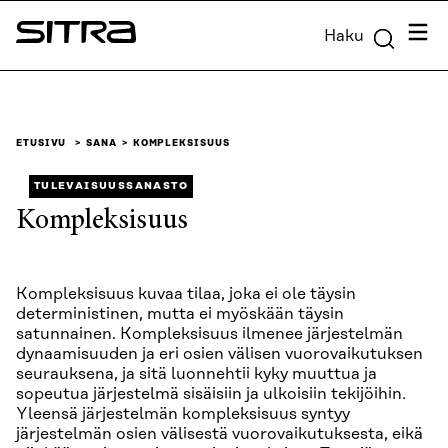
Siirry
Valik
Haku
suoraan
Sitra
sisältöön
↓
ETUSIVU
SANA
KOMPLEKSISUUS
TULEVAISUUSSANASTO
Kompleksisuus
Kompleksisuus kuvaa tilaa, joka ei ole täysin
deterministinen, mutta ei myöskään täysin
satunnainen. Kompleksisuus ilmenee järjestelmän
dynaamisuuden ja eri osien välisen vuorovaikutuksen
seurauksena, ja sitä luonnehtii kyky muuttua ja
sopeutua järjestelmä sisäisiin ja ulkoisiin tekijöihin.
Yleensä järjestelmän kompleksisuus syntyy
järjestelmän osien välisestä vuorovaikutuksesta, eikä