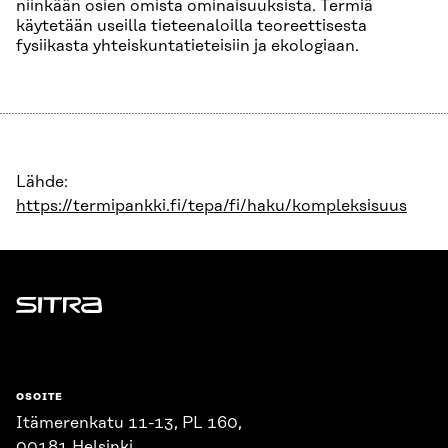
niinkään osien omista ominaisuuksista. Termiä
käytetään useilla tieteenaloilla teoreettisesta
fysiikasta yhteiskuntatieteisiin ja ekologiaan.
Lähde:
https://termipankki.fi/tepa/fi/haku/kompleksisuus
Sitra
OSOITE
Itämerenkatu 11-13, PL 160,
00181 Helsinki