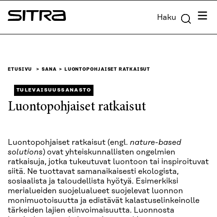
Siirry
Valik
Haku
suoraan
Sitra
sisältöön
↓
ETUSIVU
SANA
LUONTOPOHJAISET RATKAISUT
TULEVAISUUSSANASTO
Luontopohjaiset ratkaisut
Luontopohjaiset ratkaisut (engl.
nature-based
solutions
) ovat yhteiskunnallisten ongelmien
ratkaisuja, jotka tukeutuvat luontoon tai inspiroituvat
siitä. Ne tuottavat samanaikaisesti ekologista,
sosiaalista ja taloudellista hyötyä. Esimerkiksi
merialueiden suojelualueet suojelevat luonnon
monimuotoisuutta ja edistävät kalastuselinkeinolle
tärkeiden lajien elinvoimaisuutta. Luonnosta