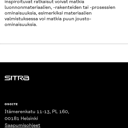
inspiroituvat ratkaisut voivat matkia
luonnonmateriaalien, -rakenteiden tai -prosessien
ominaisuuksia, esimerkiksi materiaalien
valmistuksessa voi matkia puun jousto-
ominaisuuksia.
Sitra
OSOITE
Itämerenkatu 11-13, PL 160,
00181 Helsinki
Saapumisohjeet