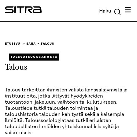
Siirry
Valik
Haku
suoraan
Sitra
sisältöön
↓
ETUSIVU
SANA
TALOUS
TULEVAISUUSSANASTO
Talous
Talous tarkoittaa ihmisten välistä kanssakäymistä ja
instituutioita, jotka liittyvät hyödykkeiden
tuotantoon, jakeluun, vaihtoon tai kulutukseen.
Taloustiede tutkii talouden toimintaa ja
taloushistoria talouden kehitystä sekä aikaisempia
ilmiöitä. Taloussosiologiataas tutkii erilaisten
taloudellisten ilmiöiden yhteiskunnallisia syitä ja
vaikutuksia.