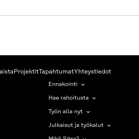
aista
Projektit
Tapahtumat
Yhteystiedot
Ennakointi
Hae rahoitusta
Työn alla nyt
Julkaisut ja työkalut