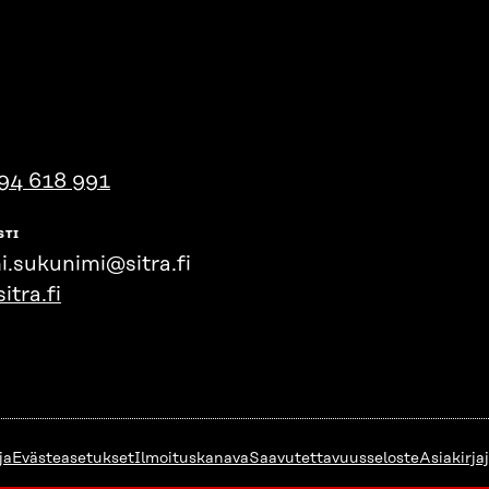
94 618 991
STI
i.sukunimi@sitra.fi
itra.fi
ja
Evästeasetukset
Ilmoituskanava
Saavutettavuusseloste
Asiakirja