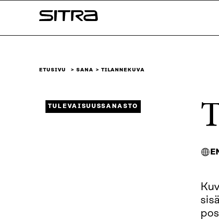
Siirry
Sitra
suoraan
sisältöön
↓
ETUSIVU
SANA
TILANNEKUVA
T
TULEVAISUUSSANASTO
E
Kuv
sis
posi