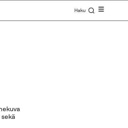
Valikko
Haku
nnekuva
a sekä