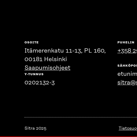
OSOITE
PUHELIN
Itämerenkatu 11-13, PL 160,
+358 2
00181 Helsinki
SÄHKÖPO
Saapumisohjeet
etunim
Y-TUNNUS
0202132-3
sitra@s
Sitra 2025
Tietosuo