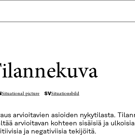
ilannekuva
N
SV
Situational picture
Situationsbild
aus arvioitavien asioiden nykytilasta. Tila
ältää arvioitavan kohteen sisäisiä ja ulkoisi
tiivisia ja negativiisia tekijöitä.