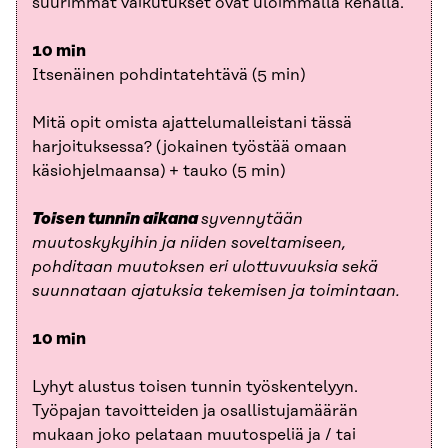
suurimmat vaikutukset ovat uloimmalla kehällä.
10 min
Itsenäinen pohdintatehtävä (5 min)
Mitä opit omista ajattelumalleistani tässä
harjoituksessa? (jokainen työstää omaan
käsiohjelmaansa) + tauko (5 min)
Toisen tunnin aikana
syvennytään
muutoskykyihin ja niiden soveltamiseen,
pohditaan muutoksen eri ulottuvuuksia sekä
suunnataan ajatuksia tekemisen ja toimintaan.
10 min
Lyhyt alustus toisen tunnin työskentelyyn.
Työpajan tavoitteiden ja osallistujamäärän
mukaan joko pelataan muutospeliä ja / tai