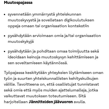
Muutospajassa
syvennetään ymmärrystä yhteiskunnan
muutoskyvystä ja sovelletaan digikoulutuksen
oppeja omaan tai organisaation kontekstiin
pysähdytään arvioimaan omia ja/tai organisaation
muutoskykyjä
pysähdytään ja pohditaan omaa toimijuutta sekä
ideoidaan keinoja muutoskyvyn kehittämiseen ja
sen soveltamiseen käytännössä.
Työpajassa keskitytään yhteyksien löytämiseen oman
työn ja suurten yhteiskunnallisten kehityskulkujen
välille. Tavoitteena on, että osallistujat tunnistavat
sekä omia että myös muiden ajattelumalleja, jotka
vaikuttavat muutoksen toteutumiseen. Sitä
harjoitellaan
Jännitteiden jäävuoren
avulla.