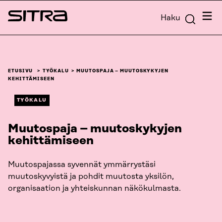
Siirry
Valik
Haku
suoraan
Sitra
sisältöön
↓
ETUSIVU
TYÖKALU
MUUTOSPAJA – MUUTOSKYKYJEN
KEHITTÄMISEEN
TYÖKALU
Muutospaja – muutoskykyjen
kehittämiseen
Muutospajassa syvennät ymmärrystäsi
muutoskyvyistä ja pohdit muutosta yksilön,
organisaation ja yhteiskunnan näkökulmasta.