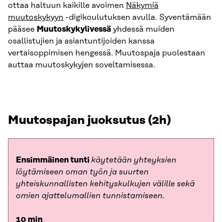
ottaa haltuun kaikille avoimen
Näkymiä
muutoskykyyn
-digikoulutuksen avulla. Syventämään
pääsee
Muutoskykylivessä
yhdessä muiden
osallistujien ja asiantuntijoiden kanssa
vertaisoppimisen hengessä. Muutospaja puolestaan
auttaa muutoskykyjen soveltamisessa.
Muutospajan juoksutus (2h)
Ensimmäinen tunti
käytetään yhteyksien
löytämiseen oman työn ja suurten
yhteiskunnallisten kehityskulkujen välille sekä
omien ajattelumallien tunnistamiseen.
10 min