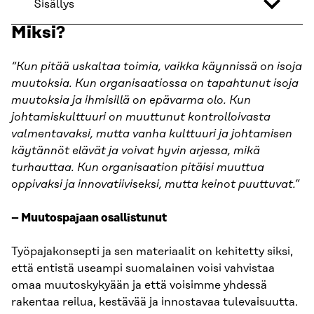
Sisällys
Miksi?
“Kun pitää uskaltaa toimia, vaikka käynnissä on isoja
muutoksia. Kun organisaatiossa on tapahtunut isoja
muutoksia ja ihmisillä on epävarma olo. Kun
johtamiskulttuuri on muuttunut kontrolloivasta
valmentavaksi, mutta vanha kulttuuri ja johtamisen
käytännöt elävät ja voivat hyvin arjessa, mikä
turhauttaa. Kun organisaation pitäisi muuttua
oppivaksi ja innovatiiviseksi, mutta keinot puuttuvat.”
– Muutospajaan osallistunut
Työpajakonsepti ja sen materiaalit on kehitetty siksi,
että entistä useampi suomalainen voisi vahvistaa
omaa muutoskykyään ja että voisimme yhdessä
rakentaa reilua, kestävää ja innostavaa tulevaisuutta.