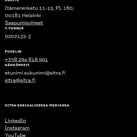
OSOITE
Itämerenkatu 11-13, PL 160,
00181 Helsinki
Saapumisohjeet
Y-TUNNUS
0202132-3
PUHELIN
+358 294 618 991
SÄHKÖPOSTI
etunimi.sukunimi@sitra.fi
sitra@sitra.fi
SITRA SOSIAALISESSA MEDIASSA
LinkedIn
Instagram
YouTube