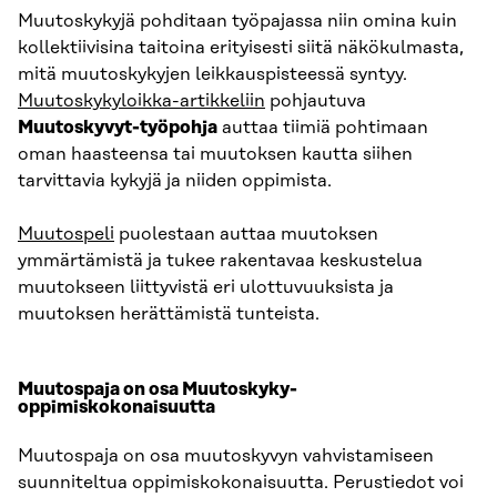
Muutoskykyjä pohditaan työpajassa niin omina kuin
kollektiivisina taitoina erityisesti siitä näkökulmasta,
mitä muutoskykyjen leikkauspisteessä syntyy.
Muutoskykyloikka-artikkeliin
pohjautuva
Muutoskyvyt-työpohja
auttaa tiimiä pohtimaan
oman haasteensa tai muutoksen kautta siihen
tarvittavia kykyjä ja niiden oppimista.
Muutospeli
puolestaan auttaa muutoksen
ymmärtämistä ja tukee rakentavaa keskustelua
muutokseen liittyvistä eri ulottuvuuksista ja
muutoksen herättämistä tunteista.
Muutospaja on osa Muutoskyky-
oppimiskokonaisuutta
Muutospaja on osa muutoskyvyn vahvistamiseen
suunniteltua oppimiskokonaisuutta. Perustiedot voi