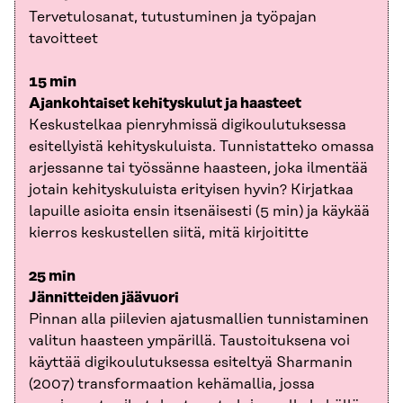
Tervetulosanat, tutustuminen ja työpajan
tavoitteet
15 min
Ajankohtaiset kehityskulut ja haasteet
Keskustelkaa pienryhmissä digikoulutuksessa
esitellyistä kehityskuluista. Tunnistatteko omassa
arjessanne tai työssänne haasteen, joka ilmentää
jotain kehityskuluista erityisen hyvin? Kirjatkaa
lapuille asioita ensin itsenäisesti (5 min) ja käykää
kierros keskustellen siitä, mitä kirjoititte
25 min
Jännitteiden jäävuori
Pinnan alla piilevien ajatusmallien tunnistaminen
valitun haasteen ympärillä. Taustoituksena voi
käyttää digikoulutuksessa esiteltyä Sharmanin
(2007) transformaation kehämallia, jossa