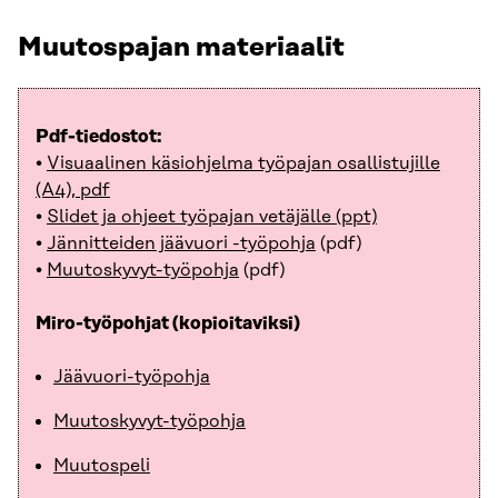
Muutospajan materiaalit
Pdf-tiedostot:
•
Visuaalinen käsiohjelma työpajan osallistujille
(A4), pdf
•
Slidet ja ohjeet työpajan vetäjälle (ppt)
•
Jännitteiden jäävuori -työpohja
(pdf)
•
Muutoskyvyt-työpohja
(pdf)
Miro-työpohjat (kopioitaviksi)
Jäävuori-työpohja
Muutoskyvyt-työpohja
Muutospeli