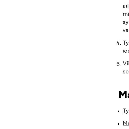
ai
mä
sy
va
Ty
id
Vi
se
Ma
Ty
Me