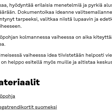
kaa, hyödyntää erilaisia menetelmiä ja pyrkiä alu
ärään. Dokumentoikaa ideanne valitsemallanne t
ntynyt tarpeeksi, valitkaa niistä lupaavin ja ed
iheeseen.
öpohjan kolmannessa vaiheessa on aika kiteyttää 
ea.
imeisessä vaiheessa idea tiivistetään helposti vi
 on helppo esitellä myös muille ja altistaa kesku
teriaalit
öpohja
gatrendikortit suomeksi