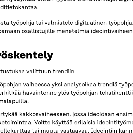
ditietokantaa.
sta työpohja tai valmistele digitaalinen työpoh
oamaan osallistujille menetelmiä ideointivaiheen
yöskentely
tustukaa valittuun trendiin.
öpohjan vaiheessa yksi analysoikaa trendiä työ
rkitkää havaintonne ylös työpohjan tekstikenttiin
imalapuilla.
irtykää kakkosvaiheeseen, jossa ideoidaan ensi
iketoimintaa. Voitte käyttää erilaisia ideointityö
ellekarttaa tai muuta vastaavaa. Ideointiin kanna