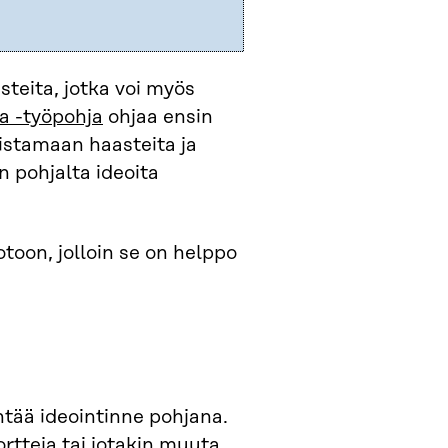
steita, jotka voi myös
aa -työpohja
ohjaa ensin
istamaan haasteita ja
 pohjalta ideoita
toon, jolloin se on helppo
ntää ideointinne pohjana.
ortteja tai jotakin muuta