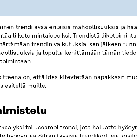
inen trendi avaa erilaisia mahdollisuuksia ja haa
tää liiketoimintaideoiksi.
Trendistä liiketoimint
ärtämään trendin vaikutuksia, sen jälkeen tunn
ollisuuksia ja lopulta kehittämään tämän tiedon
etoimintaan.
itteena on, että idea kiteytetään napakkaan muo
 esitellä muille.
almistelu
tkaa yksi tai useampi trendi, jota haluatte hyödy
te hyödyntää Sitran fyysisiä trendikortteja, digik