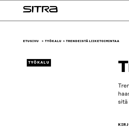
Siirry
Sitra
suoraan
sisältöön
↓
ETUSIVU
TYÖKALU
TRENDEISTÄ LIIKETOIMINTAA
T
TYÖKALU
Tren
haas
sitä
KIRJ