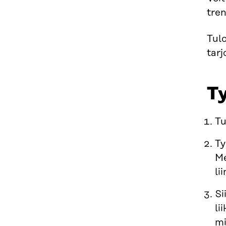
tren
Tulo
tarj
T
Tu
Ty
Me
li
Si
li
mi