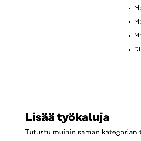
Me
Me
Me
Di
Lisää työkaluja
Tutustu muihin saman kategorian t