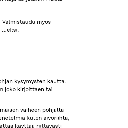
ja. Valmistaudu myös
 tueksi.
pohjan kysymysten kautta.
 joko kirjoittaen tai
mmäisen vaiheen pohjalta
menetelmiä kuten aivoriihtä,
ttaa käyttää riittävästi