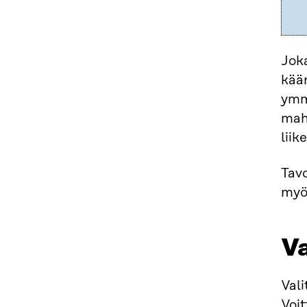
Joka
kään
ymm
mahd
liik
Tavo
myös
V
Vali
Voit