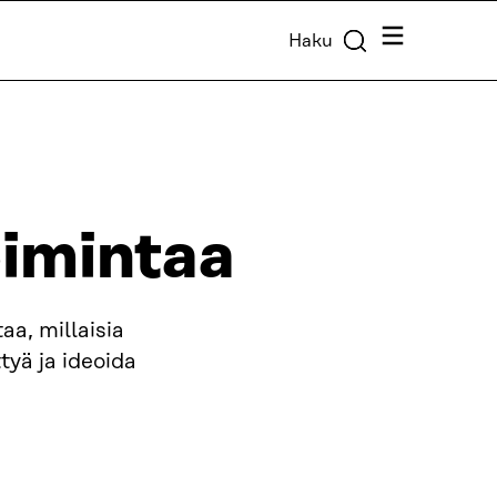
Valikko
Haku
oimintaa
aa, millaisia
tyä ja ideoida