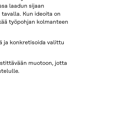
ssa laadun sijaan
avalla. Kun ideoita on
etkää työpohjan kolmanteen
ja konkretisoida valittu
estittävään muotoon, jotta
stelulle.