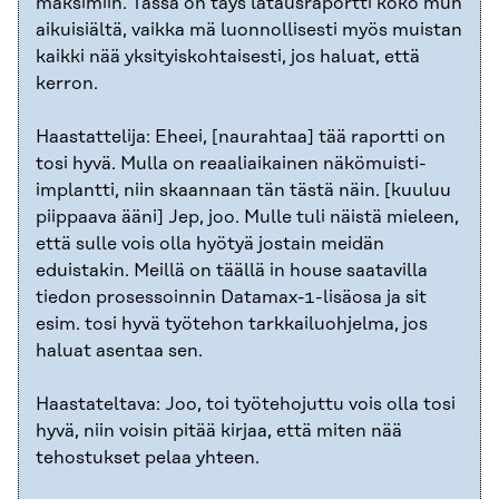
maksimiin. Tässä on täys latausraportti koko mun
aikuisiältä, vaikka mä luonnollisesti myös muistan
kaikki nää yksityiskohtaisesti, jos haluat, että
kerron.
Haastattelija: Eheei, [naurahtaa] tää raportti on
tosi hyvä. Mulla on reaaliaikainen näkömuisti-
implantti, niin skaannaan tän tästä näin. [kuuluu
piippaava ääni] Jep, joo. Mulle tuli näistä mieleen,
että sulle vois olla hyötyä jostain meidän
eduistakin. Meillä on täällä in house saatavilla
tiedon prosessoinnin Datamax-1-lisäosa ja sit
esim. tosi hyvä työtehon tarkkailuohjelma, jos
haluat asentaa sen.
Haastateltava: Joo, toi työtehojuttu vois olla tosi
hyvä, niin voisin pitää kirjaa, että miten nää
tehostukset pelaa yhteen.