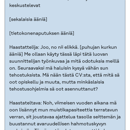
keskustelevat
[sekalaisia ääniä]
[tietokonenaputuksen ääniä]
Haastattelija: Joo, no nii elikkä. [puhujan kurkun
ääniä] Me ollaan käyty tässä läpi tätä luovan
suunnittelijan työnkuvaa ja mitä odotuksia meillä
on. Seuraavaksi mä haluisin kysyä vähän sun
tehostuksista. Mä nään tästä CV:sta, että mitä sä
oot opiskellu ja muuta, mutta minkäslaisia
tehostusohjelmia sä oot asennuttanut?
Haastateltava: Noh, viimeisen vuoden aikana mä
oon lisännyt mun muistikapasiteettia terratavun
verran, sit joustavaa ajattelua tasolle seittemän ja
buustannut avaruudellisen hahmotuskyvyn