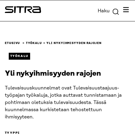
Siirry
Valik
Haku
suoraan
Sitra
sisältöön
↓
ETUSIVU
TYÖKALU
YLI NYKYIHMISYYDEN RAJOJEN
TYÖKALU
Yli nykyihmisyyden rajojen
Tulevaisuuskuunnelmat ovat Tulevaisuustaajuus-
työpajan työkaluja, jotka auttavat tunnistamaan ja
pohtimaan oletuksia tulevaisuudesta. Tässä
kuunnelmassa kurkistetaan tehostettuun
ihmisyyteen.
TYYPPI