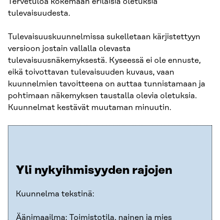
Tervetuloa kokemaan erilaisia oletuksia
tulevaisuudesta.
Tulevaisuuskuunnelmissa sukelletaan kärjistettyyn
versioon jostain vallalla olevasta
tulevaisuusnäkemyksestä. Kyseessä ei ole ennuste,
eikä toivottavan tulevaisuuden kuvaus, vaan
kuunnelmien tavoitteena on auttaa tunnistamaan ja
pohtimaan näkemyksen taustalla olevia oletuksia.
Kuunnelmat kestävät muutaman minuutin.
Yli nykyihmisyyden rajojen
Kuunnelma tekstinä:
Äänimaailma: Toimistotila, nainen ja mies