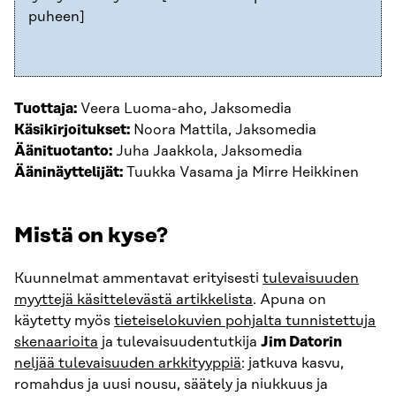
puheen]
Tuottaja:
Veera Luoma-aho, Jaksomedia
Käsikirjoitukset:
Noora Mattila, Jaksomedia
Äänituotanto:
Juha Jaakkola, Jaksomedia
Ääninäyttelijät:
Tuukka Vasama ja Mirre Heikkinen
Mistä on kyse?
Kuunnelmat ammentavat erityisesti
tulevaisuuden
myyttejä käsittelevästä artikkelista
. Apuna on
käytetty myös
tieteiselokuvien pohjalta tunnistettuja
skenaarioita
ja tulevaisuudentutkija
Jim Datorin
neljää tulevaisuuden arkkityyppiä
: jatkuva kasvu,
romahdus ja uusi nousu, säätely ja niukkuus ja