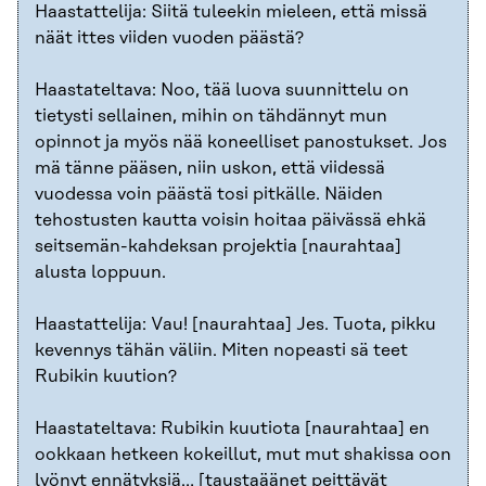
Haastattelija: Siitä tuleekin mieleen, että missä
näät ittes viiden vuoden päästä?
Haastateltava: Noo, tää luova suunnittelu on
tietysti sellainen, mihin on tähdännyt mun
opinnot ja myös nää koneelliset panostukset. Jos
mä tänne pääsen, niin uskon, että viidessä
vuodessa voin päästä tosi pitkälle. Näiden
tehostusten kautta voisin hoitaa päivässä ehkä
seitsemän-kahdeksan projektia [naurahtaa]
alusta loppuun.
Haastattelija: Vau! [naurahtaa] Jes. Tuota, pikku
kevennys tähän väliin. Miten nopeasti sä teet
Rubikin kuution?
Haastateltava: Rubikin kuutiota [naurahtaa] en
ookkaan hetkeen kokeillut, mut mut shakissa oon
lyönyt ennätyksiä… [taustaäänet peittävät