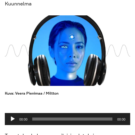
Kuunnelma
Kuva: Veera Pienimaa / Miltton
Äänitoistin
00:00
00:00