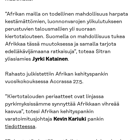
”Afrikan mailla on todellinen mahdollisuus harpata
kestämättömien, luonnonvarojen ylikulutukseen
perustuvien talousmallien yli suoraan
kiertotalouteen. Suomella on mahdollisuus tukea
Afrikkaa tässä muutoksessa ja samalla tarjota
edelläkävijämaana ratkaisuja”, toteaa Sitran
yliasiamies
Jyrki Katainen
.
Rahasto julkistettiin Afrikan kehityspankin
vuosikokouksessa Accrassa 27.5.
”Kiertotalouden periaatteet ovat linjassa
pyrkimyksissämme synnyttää Afrikkaan vihreää
kasvua”, totesi Afrikan kehityspankin
varatoimitusjohtaja
Kevin Kariuki
pankin
tiedotteessa
.