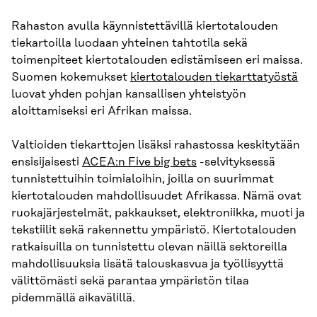
Rahaston avulla käynnistettävillä kiertotalouden
tiekartoilla luodaan yhteinen tahtotila sekä
toimenpiteet kiertotalouden edistämiseen eri maissa.
Suomen kokemukset
kiertotalouden tiekarttatyöstä
luovat yhden pohjan kansallisen yhteistyön
aloittamiseksi eri Afrikan maissa.
Valtioiden tiekarttojen lisäksi rahastossa keskitytään
ensisijaisesti
ACEA:n Five big bets
-selvityksessä
tunnistettuihin toimialoihin, joilla on suurimmat
kiertotalouden mahdollisuudet Afrikassa. Nämä ovat
ruokajärjestelmät, pakkaukset, elektroniikka, muoti ja
tekstiilit sekä rakennettu ympäristö. Kiertotalouden
ratkaisuilla on tunnistettu olevan näillä sektoreilla
mahdollisuuksia lisätä talouskasvua ja työllisyyttä
välittömästi sekä parantaa ympäristön tilaa
pidemmällä aikavälillä.