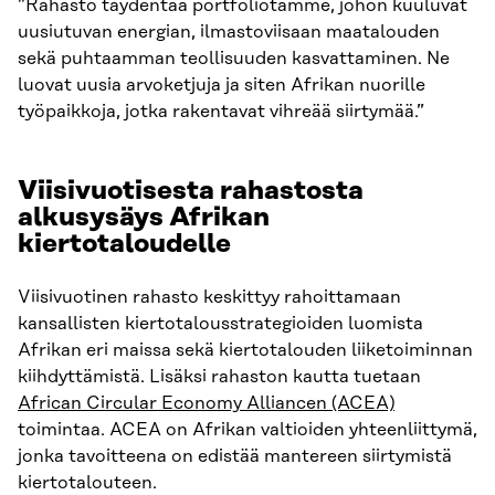
”Rahasto täydentää portfoliotamme, johon kuuluvat
uusiutuvan energian, ilmastoviisaan maatalouden
sekä puhtaamman teollisuuden kasvattaminen. Ne
luovat uusia arvoketjuja ja siten Afrikan nuorille
työpaikkoja, jotka rakentavat vihreää siirtymää.”
Viisivuotisesta rahastosta
alkusysäys Afrikan
kiertotaloudelle
Viisivuotinen rahasto keskittyy rahoittamaan
kansallisten kiertotalousstrategioiden luomista
Afrikan eri maissa sekä kiertotalouden liiketoiminnan
kiihdyttämistä. Lisäksi rahaston kautta tuetaan
African Circular Economy Alliancen (ACEA)
toimintaa. ACEA on Afrikan valtioiden yhteenliittymä,
jonka tavoitteena on edistää mantereen siirtymistä
kiertotalouteen.