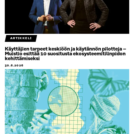
ARTIKKELI
Käyttäjien tarpeet keskiöön ja käytännön pilotteja –
Muistio esittää 10 suositusta ekosysteemitilinpidon
kehittämiseksi
30.6.2026