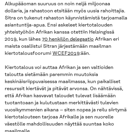
Alkupääoman suuruus on noin neljä miljoonaa
dollaria, ja rahastoon etsitään myös uusia rahoittajia.
Sitra on tukenut rahaston käynnistämistä tarjoamalla
asiantuntija-apua. Ensi askeleet kiertotalouden
yhteistyöhön Afrikan kanssa otettiin Helsingissä
2019, kun lähes
70 henkilön delegaatio
Afrikan eri
maista osallistui Sitran järjestämään maailman
kiertotalousfoorumi
WCEF2019
:ään.
Kiertotalous voi auttaa Afrikan ja sen valtioiden
taloutta sietämään paremmin muutoksia
keskinäisriippuvaisessa maailmassa, kun paikalliset
resurssit kiertävät ja pitävät arvonsa. On nähtävissä,
että Afrikan kasvavat taloudet tulevat lisäämään
tuotantoaan ja kulutustaan merkittävästi tulevien
vuosikymmenien aikana – siten nopea ja reilu siirtymä
kiertotalouteen tarjoaa Afrikalle ja sen nuorelle
väestölle mahdollisuuden näyttää suuntaa koko
maailmalle.