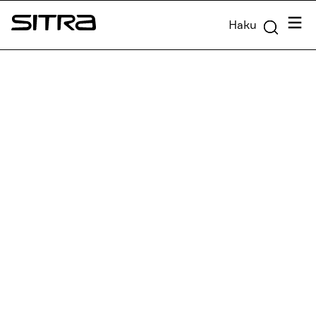
Siirry
Valik
Haku
suoraan
Sitra
sisältöön
↓