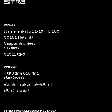
Sitra
OSOITE
Itämerenkatu 11-13, PL 160,
00181 Helsinki
Saapumisohjeet
Y-TUNNUS
0202132-3
PUHELIN
+358 294 618 991
SÄHKÖPOSTI
etunimi.sukunimi@sitra.fi
sitra@sitra.fi
SITRA SOSIAALISESSA MEDIASSA