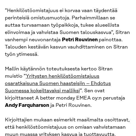
”Henkilöstöomistajuus ei korvaa vaan täydentää
perinteisiä omistusmuotoja. Parhaimmillaan se
auttaa turvaamaan työpaikkoja, tukee alueellista
elinvoimaa ja vahvistaa Suomen talouskasvua”, Sitran
vanhempi neuvonantaja
Petri Rouvinen
painottaa.
Talouden kestävän kasvun vauhdittaminen on Sitran
työn ytimessä.
Mallin käytännön toteutuksesta kertoo Sitran
muistio ”
Yritysten henkilöstöomistajuus
osaratkaisuna Suomen haasteisiin – Ehdotus
Suomessa kokeiltavaksi malliksi
”. Sen ovat
kirjoittaneet A better monday EMEA oy:n perustaja
Andy Farquharson
ja Petri Rouvinen.
Kirjoittajien mukaan esimerkit maailmalta osoittavat,
että henkilöstöomistajuus on omiaan vahvistamaan
muun muassa yrityksen kasvua ja tuottavuutta.