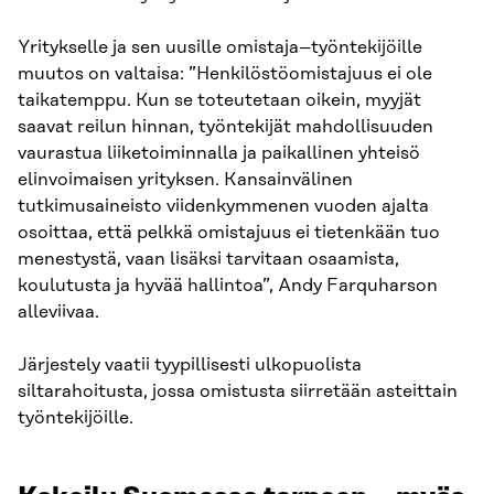
Yritykselle ja sen uusille omistaja–työntekijöille
muutos on valtaisa: ”Henkilöstöomistajuus ei ole
taikatemppu. Kun se toteutetaan oikein, myyjät
saavat reilun hinnan, työntekijät mahdollisuuden
vaurastua liiketoiminnalla ja paikallinen yhteisö
elinvoimaisen yrityksen. Kansainvälinen
tutkimusaineisto viidenkymmenen vuoden ajalta
osoittaa, että pelkkä omistajuus ei tietenkään tuo
menestystä, vaan lisäksi tarvitaan osaamista,
koulutusta ja hyvää hallintoa”, Andy Farquharson
alleviivaa.
Järjestely vaatii tyypillisesti ulkopuolista
siltarahoitusta, jossa omistusta siirretään asteittain
työntekijöille.