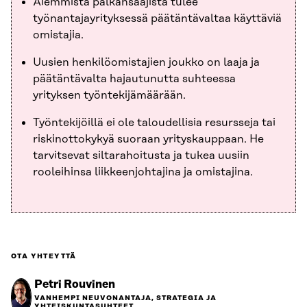
Aiemmista palkansaajista tulee
työnantajayrityksessä päätäntävaltaa käyttäviä
omistajia.
Uusien henkilöomistajien joukko on laaja ja
päätäntävalta hajautunutta suhteessa
yrityksen työntekijämäärään.
Työntekijöillä ei ole taloudellisia resursseja tai
riskinottokykyä suoraan yrityskauppaan. He
tarvitsevat siltarahoitusta ja tukea uusiin
rooleihinsa liikkeenjohtajina ja omistajina.
OTA YHTEYTTÄ
Petri Rouvinen
VANHEMPI NEUVONANTAJA, STRATEGIA JA
YHTEISKUNTASUHTEET