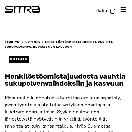
Siirry
Valik
Haku
suoraan
Sitra
sisältöön
↓
ETUSIVU
UUTINEN
HENKILÖSTÖ­OMISTAJUUDESTA VAUHTIA
SUKUPOLVENVAIHDOKSIIN JA KASVUUN
UUTINEN
Henkilöstö­omistajuudesta vauhtia
sukupolvenvaihdoksiin ja kasvuun
Maailmalla kiinnostusta herättää omistusjärjestely,
jossa työntekijöistä tulee yrityksen omistajia ja
liiketoiminnan jatkajia. Syykin on ilmeinen:
järjestelystä hyötyvät niin yrittäjä, työntekijät,
rahoittajat kuin kansantalous. Myös Suomessa