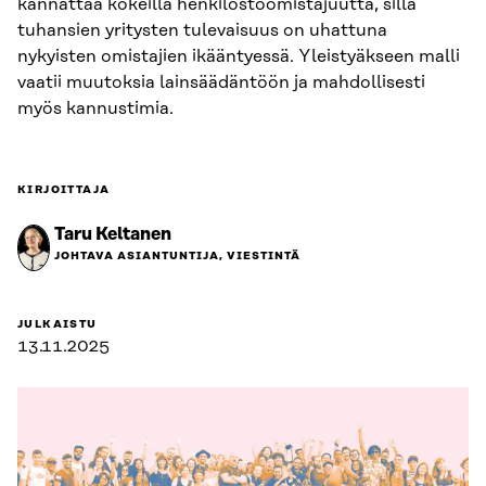
kannattaa kokeilla henkilöstöomistajuutta, sillä
tuhansien yritysten tulevaisuus on uhattuna
nykyisten omistajien ikääntyessä. Yleistyäkseen malli
vaatii muutoksia lainsäädäntöön ja mahdollisesti
myös kannustimia.
KIRJOITTAJA
Taru Keltanen
JOHTAVA ASIANTUNTIJA, VIESTINTÄ
JULKAISTU
13.11.2025