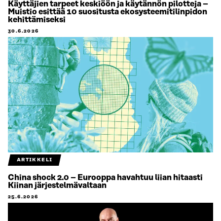
Käyttäjien tarpeet keskiöön ja käytännön pilotteja –
Muistio esittää 10 suositusta ekosysteemitilinpidon
kehittämiseksi
30.6.2026
ARTIKKELI
China shock 2.0 – Eurooppa havahtuu liian hitaasti
Kiinan järjestelmävaltaan
25.6.2026