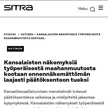
Siirry
Valik
Haku
suoraan
Sitra
sisältöön
↓
ETUSIVU
UUTINEN
KANSALAISTEN NÄKEMYKSIÄ TYÖPERÄISESTÄ
MAAHANMUUTOSTA KOOTAAN…
UUTINEN
Kansalaisten näkemyksiä
työperäisestä maahanmuutosta
kootaan ennennäkemättömän
laajasti päätöksenteon tueksi
Kansallisosallistumisen menetelmät tukevat
päätöksentekoa vaikeissa ja mielipiteitä jakavissa
kysymyksissä. Kansalaisten näkemykset työperäisestä