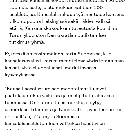
tuottava kansalaiskokous: kutsu lähetetään 20 000
suomalaiselle, joista mukaan valitaan 100
osallistujaa. Kansalaiskokous työskentelee kahtena
viikonloppuna Helsingissä sekä näiden välissä
etänä. Kansalaiskokouksen toteutusta koordinoi
Turun yliopiston Demokratian uudistamisen
tutkimusryhmä.
Kyseessä on ensimmäinen kerta Suomessa, kun
kansalaisosallistumisen menetelmiä yhdistetään näin
laajasti yhteiskunnallisesti merkittävässä
kysymyksessä.
”Kansallisosallistumisen menetelmät tukevat
päätöksentekoa vaikeissa ja mielipiteitä jakavissa
teemoissa. Onnistuneita esimerkkejä löytyy
esimerkiksi Irlannista ja Ranskasta. Tavoitteenamme
on osoittaa, että myös Suomessa
kansalaisosallistuminen voi tukea haastavien