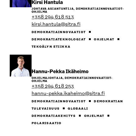
Siirry
Kirsi Hantula
henkilön
JOHTAVA ASIANTUNTIJA, DEMOKRATIAINNOVAATIOT-
sivulle
OHJELMA
+358 294 618 513
kirsi.hantula@sitra.fi
DEMOKRATIAINNOVAATIOT
DEMOKRATIATEKNOLOGIAT
OHJELMAT
TEKOÄLYN ETIIKKA
Siirry
Hannu-Pekka Ikäheimo
henkilön
OHJELMAJOHTAJA, DEMOKRATIAINNOVAATIOT-
sivulle
OHJELMA
+358 294 618 253
hannu-pekka.ikaheimo@sitra.fi
DEMOKRATIAINNOVAATIOT
DEMOKRATIAN
TULEVAISUUS
GLOBAALI
DEMOKRATIAKEHITYS
OHJELMAT
POLARISAATIO