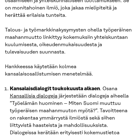
osaamiseen ja yhteiskunnalliseen luottamukseen. Se
on monitahoinen ilmiö, joka jakaa mielipiteitä ja
herättää erilaisia tunteita.
Talous- ja työmarkkinakysymysten ohella työperäinen
maahanmuutto linkittyy kokemuksiin yhteiskuntaan
kuulumisesta, oikeudenmukaisuudesta ja
tulevaisuuden suunnasta.
Hankkeessa käytetään kolmea
kansalaisosallistumisen menetelmää.
Kansalaisdialogit toukokuusta alkaen
. Osana
Kansallisia dialogeja
järjestetään dialogeja aiheella
”Työelämän huominen – Miten Suomi muuttuu
työperäisen maahanmuuton myötä?”. Tavoitteena
on rakentaa ymmärrystä ilmiöstä sekä siihen
liittyvistä haasteista ja mahdollisuuksista.
Dialogeissa kerätään erityisesti kokemustietoa