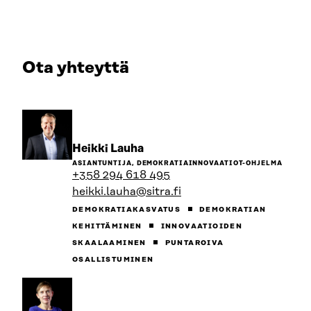
Ota yhteyttä
Siirry
Heikki Lauha
henkilön
ASIANTUNTIJA, DEMOKRATIAINNOVAATIOT-OHJELMA
sivulle
+358 294 618 495
heikki.lauha@sitra.fi
DEMOKRATIAKASVATUS
DEMOKRATIAN
KEHITTÄMINEN
INNOVAATIOIDEN
SKAALAAMINEN
PUNTAROIVA
OSALLISTUMINEN