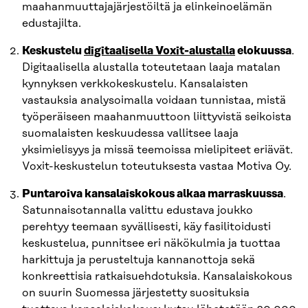
maahanmuuttajajärjestöiltä ja elinkeinoelämän
edustajilta.
Keskustelu
digitaalisella Voxit-alustalla
elokuussa
.
Digitaalisella alustalla toteutetaan laaja matalan
kynnyksen verkkokeskustelu. Kansalaisten
vastauksia analysoimalla voidaan tunnistaa, mistä
työperäiseen maahanmuuttoon liittyvistä seikoista
suomalaisten keskuudessa vallitsee laaja
yksimielisyys ja missä teemoissa mielipiteet eriävät.
Voxit-keskustelun toteutuksesta vastaa Motiva Oy.
Puntaroiva kansalaiskokous alkaa marraskuussa
.
Satunnaisotannalla valittu edustava joukko
perehtyy teemaan syvällisesti, käy fasilitoidusti
keskustelua, punnitsee eri näkökulmia ja tuottaa
harkittuja ja perusteltuja kannanottoja sekä
konkreettisia ratkaisuehdotuksia. Kansalaiskokous
on suurin Suomessa järjestetty suosituksia