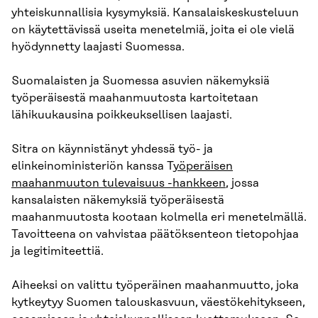
yhteiskunnallisia kysymyksiä. Kansalaiskeskusteluun
on käytettävissä useita menetelmiä, joita ei ole vielä
hyödynnetty laajasti Suomessa.
Suomalaisten ja Suomessa asuvien näkemyksiä
työperäisestä maahanmuutosta kartoitetaan
lähikuukausina poikkeuksellisen laajasti.
Sitra on käynnistänyt yhdessä työ- ja
elinkeinoministeriön kanssa T
yöperäisen
maahanmuuton tulevaisuus -hankkeen
, jossa
kansalaisten näkemyksiä työperäisestä
maahanmuutosta kootaan kolmella eri menetelmällä.
Tavoitteena on vahvistaa päätöksenteon tietopohjaa
ja legitimiteettiä.
Aiheeksi on valittu työperäinen maahanmuutto, joka
kytkeytyy Suomen talouskasvuun, väestökehitykseen,