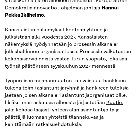
yhteiskunnallisten aiheiden ratkaisua”, kertoo Sitran
Demokratiainnovaatiot-ohjelman johtaja
Hannu-
Pekka Ikäheimo
.
Kansalaisten näkemykset kootaan yhteen ja
julkaistaan alkuvuodesta 2027. Kansalaisten
näkemyksiä hyödynnetään jo prosessin aikana eri
julkishallinnon organisaatiossa. Prosessin vaikutusten
kokonaisarvioinnista vastaa Turun yliopisto, joka saa
työnsä päätökseen syyskuuhun 2027 mennessä.
Työperäisen maahanmuuton tulevaisuus -hankkeen
tukena toimii asiantuntijaryhmä ja hankkeen tuloksia
jaetaan jo sen aikana eri asiantuntijaorganisaatioille.
Lisäksi marraskuussa aiheesta järjestetään
Kuutio
,
joka kokoaa laajasti yhteen alan asiantuntijoita ja
päättäjiä luomaan yhteistä tilannekuvaa ja
kehittämään ratkaisuehdotuksia.