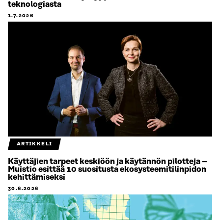
teknologiasta
1.7.2026
ARTIKKELI
Käyttäjien tarpeet keskiöön ja käytännön pilotteja –
Muistio esittää 10 suositusta ekosysteemitilinpidon
kehittämiseksi
30.6.2026