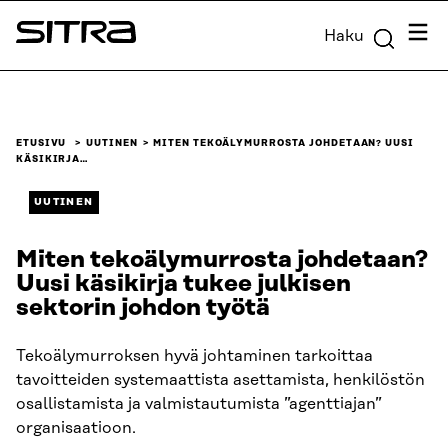
Siirry
Valik
Haku
suoraan
Sitra
sisältöön
↓
ETUSIVU
UUTINEN
MITEN TEKOÄLYMURROSTA JOHDETAAN? UUSI
KÄSIKIRJA…
UUTINEN
Miten tekoälymurrosta johdetaan?
Uusi käsikirja tukee julkisen
sektorin johdon työtä
Tekoälymurroksen hyvä johtaminen tarkoittaa
tavoitteiden systemaattista asettamista, henkilöstön
osallistamista ja valmistautumista ”agenttiajan”
organisaatioon.