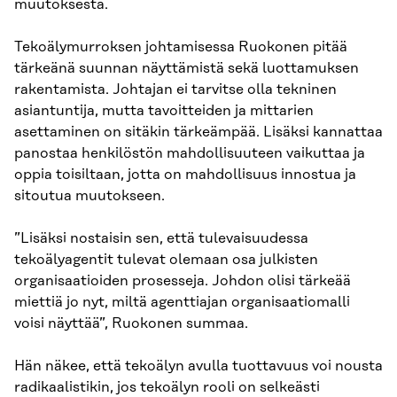
muutoksesta.
Tekoälymurroksen johtamisessa Ruokonen pitää
tärkeänä suunnan näyttämistä sekä luottamuksen
rakentamista. Johtajan ei tarvitse olla tekninen
asiantuntija, mutta tavoitteiden ja mittarien
asettaminen on sitäkin tärkeämpää. Lisäksi kannattaa
panostaa henkilöstön mahdollisuuteen vaikuttaa ja
oppia toisiltaan, jotta on mahdollisuus innostua ja
sitoutua muutokseen.
”Lisäksi nostaisin sen, että tulevaisuudessa
tekoälyagentit tulevat olemaan osa julkisten
organisaatioiden prosesseja. Johdon olisi tärkeää
miettiä jo nyt, miltä agenttiajan organisaatiomalli
voisi näyttää”, Ruokonen summaa.
Hän näkee, että tekoälyn avulla tuottavuus voi nousta
radikaalistikin, jos tekoälyn rooli on selkeästi