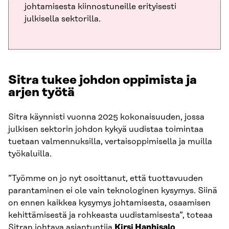
johtamisesta kiinnostuneille erityisesti
julkisella sektorilla.
Sitra tukee johdon oppimista ja
arjen työtä
Sitra käynnisti vuonna 2025 kokonaisuuden, jossa
julkisen sektorin johdon kykyä uudistaa toimintaa
tuetaan valmennuksilla, vertaisoppimisella ja muilla
työkaluilla.
”Työmme on jo nyt osoittanut, että tuottavuuden
parantaminen ei ole vain teknologinen kysymys. Siinä
on ennen kaikkea kysymys johtamisesta, osaamisen
kehittämisestä ja rohkeasta uudistamisesta”, toteaa
Sitran johtava asiantuntija
Kirsi Hanhisalo
.