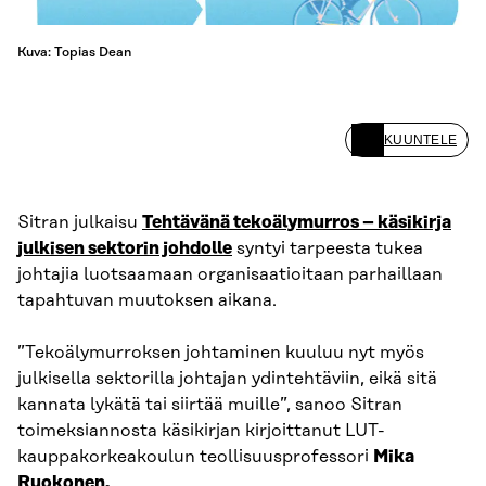
Kuva: Topias Dean
KUUNTELE
Sitran julkaisu
Tehtävänä tekoälymurros – käsikirja
julkisen sektorin johdolle
syntyi tarpeesta tukea
johtajia luotsaamaan organisaatioitaan parhaillaan
tapahtuvan muutoksen aikana.
”Tekoälymurroksen johtaminen kuuluu nyt myös
julkisella sektorilla johtajan ydintehtäviin, eikä sitä
kannata lykätä tai siirtää muille”, sanoo Sitran
toimeksiannosta käsikirjan kirjoittanut LUT-
kauppakorkeakoulun teollisuusprofessori
Mika
Ruokonen.