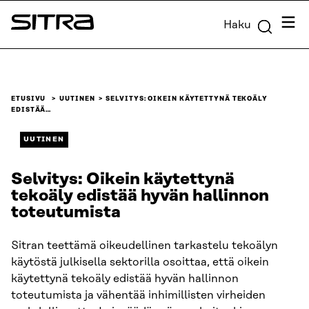
Siirry
Valik
Haku
suoraan
Sitra
sisältöön
↓
ETUSIVU
UUTINEN
SELVITYS: OIKEIN KÄYTETTYNÄ TEKOÄLY
EDISTÄÄ…
UUTINEN
Selvitys: Oikein käytettynä
tekoäly edistää hyvän hallinnon
toteutumista
Sitran teettämä oikeudellinen tarkastelu tekoälyn
käytöstä julkisella sektorilla osoittaa, että oikein
käytettynä tekoäly edistää hyvän hallinnon
toteutumista ja vähentää inhimillisten virheiden