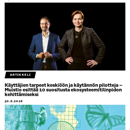
ARTIKKELI
Käyttäjien tarpeet keskiöön ja käytännön pilotteja –
Muistio esittää 10 suositusta ekosysteemitilinpidon
kehittämiseksi
30.6.2026