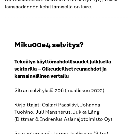
lainsäädännön kehittämisellä on kiire.
Miku00e4 selvitys?
Tekoälyn käyttömahdollisuudet julkisella
sektorilla – Oikeudelliset reunaehdot ja
kansainvälinen vertailu
Sitran selvityksiä 206 (maaliskuu 2022)
Kirjoittajat: Oskari Paasikivi, Johanna
Tuohino, Juli Mansnérus, Jukka Lång
(Dittmar & Indrenius Asianajotoimisto Oy)
Seurantaryhmä: Jorma Jaalivaara (Sitra),