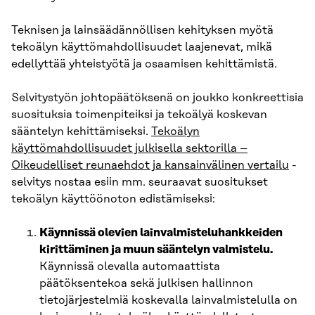
Teknisen ja lainsäädännöllisen kehityksen myötä
tekoälyn käyttömahdollisuudet laajenevat, mikä
edellyttää yhteistyötä ja osaamisen kehittämistä.
Selvitystyön johtopäätöksenä on joukko konkreettisia
suosituksia toimenpiteiksi ja tekoälyä koskevan
sääntelyn kehittämiseksi.
Tekoälyn
käyttömahdollisuudet julkisella sektorilla –
Oikeudelliset reunaehdot ja kansainvälinen vertailu
-
selvitys nostaa esiin mm. seuraavat suositukset
tekoälyn käyttöönoton edistämiseksi:
Käynnissä olevien lainvalmisteluhankkeiden
kirittäminen ja muun sääntelyn valmistelu.
Käynnissä olevalla automaattista
päätöksentekoa sekä julkisen hallinnon
tietojärjestelmiä koskevalla lainvalmistelulla on