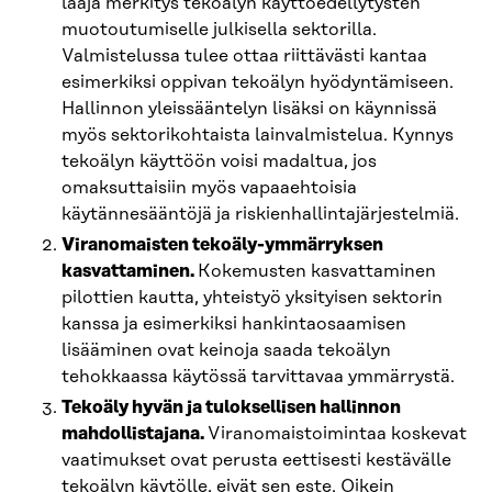
laaja merkitys tekoälyn käyttöedellytysten
muotoutumiselle julkisella sektorilla.
Valmistelussa tulee ottaa riittävästi kantaa
esimerkiksi oppivan tekoälyn hyödyntämiseen.
Hallinnon yleissääntelyn lisäksi on käynnissä
myös sektorikohtaista lainvalmistelua. Kynnys
tekoälyn käyttöön voisi madaltua, jos
omaksuttaisiin myös vapaaehtoisia
käytännesääntöjä ja riskienhallintajärjestelmiä.
Viranomaisten tekoäly-ymmärryksen
kasvattaminen.
Kokemusten kasvattaminen
pilottien kautta, yhteistyö yksityisen sektorin
kanssa ja esimerkiksi hankintaosaamisen
lisääminen ovat keinoja saada tekoälyn
tehokkaassa käytössä tarvittavaa ymmärrystä.
Tekoäly hyvän ja tuloksellisen hallinnon
mahdollistajana.
Viranomaistoimintaa koskevat
vaatimukset ovat perusta eettisesti kestävälle
tekoälyn käytölle, eivät sen este. Oikein