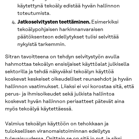
käytettynä tekoäly edistää hyvän hallinnon
toteutumista.
Jatkoselvitysten teettäminen.
Esimerkiksi
tekoälypohjaisen harkinnanvaraisen
päätöksenteon edellytykset tulisi selvittää
nykyistä tarkemmin.
Sitran tavoitteena on tehdyn selvitystyön avulla
hahmottaa tekoälyn ensisijaiset käyttöalat julkisella
sektorilla ja tehdä näkyväksi tekoälyn käyttöä
koskevat keskeiset oikeudelliset reunaehdot ja hyvän
hallinnon vaatimukset. Liiaksi ei voi korostaa sitä, että
perus- ja ihmisoikeudet sekä julkista hallintoa
koskevat hyvän hallinnon periaatteet pätevät aina
myös tekoälyä käytettäessä.
Valmius tekoälyn käyttöön on tehokkaan ja
tuloksellisen viranomaistoiminnan edellytys
tulevaisuudessa. Osittain se on sitä jo nyt, ja siksi