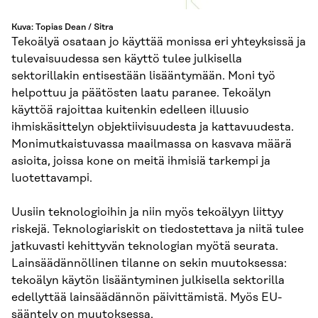
Kuva: Topias Dean / Sitra
Tekoälyä osataan jo käyttää monissa eri yhteyksissä ja
tulevaisuudessa sen käyttö tulee julkisella
sektorillakin entisestään lisääntymään. Moni työ
helpottuu ja päätösten laatu paranee. Tekoälyn
käyttöä rajoittaa kuitenkin edelleen illuusio
ihmiskäsittelyn objektiivisuudesta ja kattavuudesta.
Monimutkaistuvassa maailmassa on kasvava määrä
asioita, joissa kone on meitä ihmisiä tarkempi ja
luotettavampi.
Uusiin teknologioihin ja niin myös tekoälyyn liittyy
riskejä. Teknologiariskit on tiedostettava ja niitä tulee
jatkuvasti kehittyvän teknologian myötä seurata.
Lainsäädännöllinen tilanne on sekin muutoksessa:
tekoälyn käytön lisääntyminen julkisella sektorilla
edellyttää lainsäädännön päivittämistä. Myös EU-
sääntely on muutoksessa.