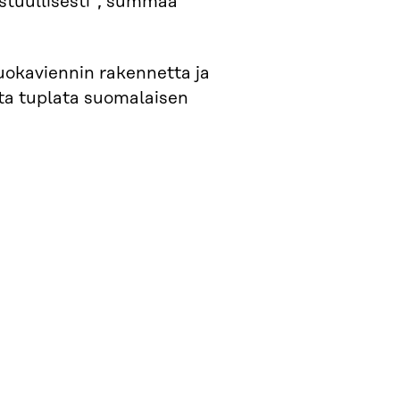
astuullisesti”, summaa
uokaviennin rakennetta ja
ta tuplata suomalaisen