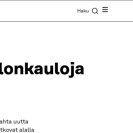
Valikko
Haku
lonkauloja
kahta uutta
atkovat alalla