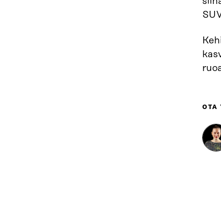
siin
SUV
Kehi
kas
ruo
OTA