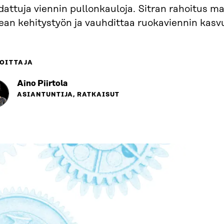
attuja viennin pullonkauloja. Sitran rahoitus ma
ean kehitystyön ja vauhdittaa ruokaviennin kasv
OITTAJA
Aino Piirtola
ASIANTUNTIJA, RATKAISUT