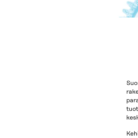
Suo
rake
par
tuot
kesk
Kehi