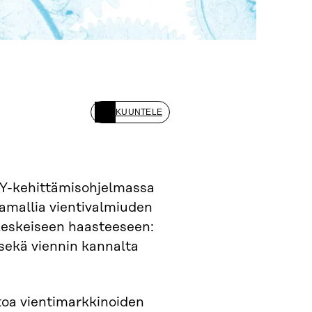
KUUNTELE
kehittämisohjelmassa
tamallia vientivalmiuden
keskeiseen haasteeseen:
 sekä viennin kannalta
etoa vientimarkkinoiden