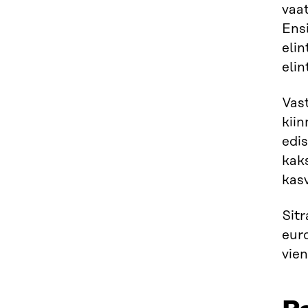
vaat
Ens
elin
elin
Vast
kii
edis
kak
kas
Sit
euro
vien