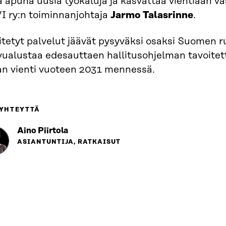
ä apuna uusia työkaluja ja kasvattaa vientiään v
I ry:n toiminnanjohtaja
Jarmo Talasrinne
.
tetyt palvelut jäävät pysyväksi osaksi Suomen r
vualustaa edesauttaen hallitusohjelman tavoitet
an vienti vuoteen 2031 mennessä.
 YHTEYTTÄ
Aino Piirtola
ASIANTUNTIJA, RATKAISUT