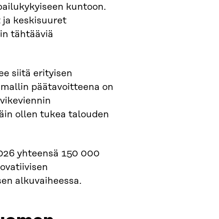
pailukykyiseen kuntoon.
ja keskisuuret
in tähtääviä
e siitä erityisen
amallin päätavoitteena on
rvikeviennin
in ollen tukea talouden
2026 yhteensä 150 000
ovatiivisen
sen alkuvaiheessa.