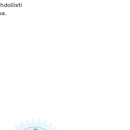
hdollisti
ua.