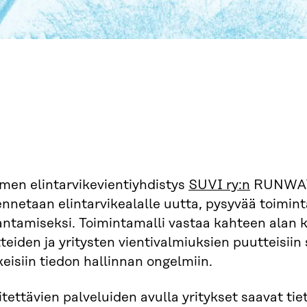
men elintarvikevientiyhdistys
SUVI ry:n
RUNWAY-
nnetaan elintarvikealalle uutta, pysyvää toimin
antamiseksi. Toimintamalli vastaa kahteen alan 
teiden ja yritysten vientivalmiuksien puutteisiin
eisiin tiedon hallinnan ongelmiin.
tettävien palveluiden avulla yritykset saavat ti