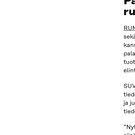
Pa
ru
RUN
sek
kans
pala
tuot
elin
SUV
tied
ja j
tied
”Ny