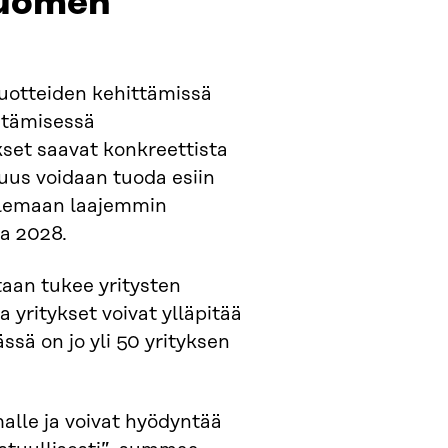
Suomen
tuotteiden kehittämissä
ntämisessä
kset saavat konkreettista
suus voidaan tuoda esiin
 olemaan laajemmin
na 2028.
aan tukee yritysten
 yritykset voivat ylläpitää
ässä on jo yli 50 yrityksen
alle ja voivat hyödyntää