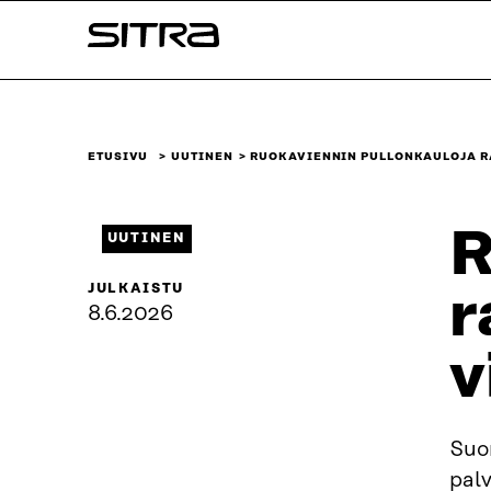
Siirry
Sitra
suoraan
sisältöön
↓
ETUSIVU
UUTINEN
RUOKAVIENNIN PULLONKAULOJA R
R
UUTINEN
JULKAISTU
r
8.6.2026
v
Suo
palv