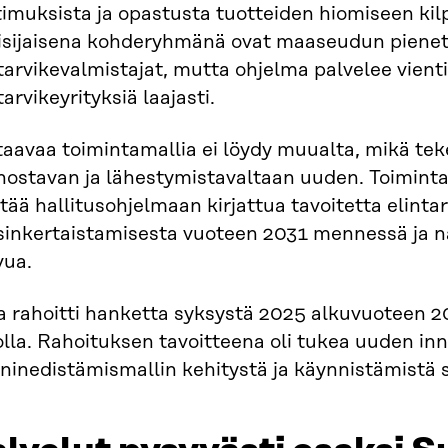
imuksista ja opastusta tuotteiden hiomiseen kil
isijaisena kohderyhmänä ovat maaseudun pienet 
tarvikevalmistajat, mutta ohjelma palvelee vienti
tarvikeyrityksiä laajasti.
aavaa toimintamallia ei löydy muualta, mikä teke
nnostavan ja lähestymistavaltaan uuden. Toimint
tää hallitusohjelmaan kirjattua tavoitetta elinta
sinkertaistamisesta vuoteen 2031 mennessä ja nä
vua.
ra rahoitti hanketta syksystä 2025 alkuvuoteen 
lla. Rahoituksen tavoitteena oli tukea uuden inn
ninedistämismallin kehitystä ja käynnistämistä 