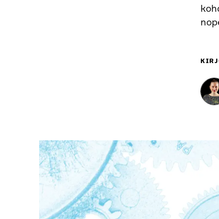
kohd
nop
KIRJ