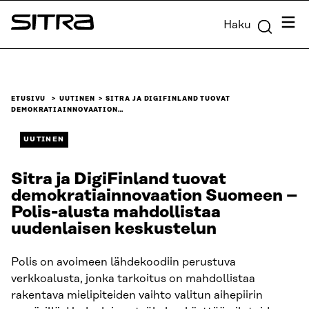
Siirry
Valik
Haku
suoraan
Sitra
sisältöön
↓
ETUSIVU
UUTINEN
SITRA JA DIGIFINLAND TUOVAT
DEMOKRATIAINNOVAATION…
UUTINEN
Sitra ja DigiFinland tuovat
demokratiainnovaation Suomeen –
Polis-alusta mahdollistaa
uudenlaisen keskustelun
Polis on avoimeen lähdekoodiin perustuva
verkkoalusta, jonka tarkoitus on mahdollistaa
rakentava mielipiteiden vaihto valitun aihepiirin