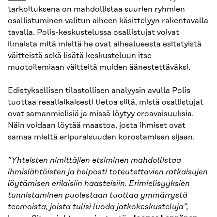
tarkoituksena on mahdollistaa suurien ryhmien
osallistuminen valitun aiheen käsittelyyn rakentavalla
tavalla. Polis-keskustelussa osallistujat voivat
ilmaista mitä mieltä he ovat aihealueesta esitetyistä
väitteistä sekä lisätä keskusteluun itse
muotoilemiaan väitteitä muiden äänestettäväksi.
Edistyksellisen tilastollisen analyysin avulla Polis
tuottaa reaaliaikaisesti tietoa siitä, mistä osallistujat
ovat samanmielisiä ja missä löytyy eroavaisuuksia.
Näin voidaan löytää maastoa, josta ihmiset ovat
samaa mieltä eripuraisuuden korostamisen sijaan.
”Yhteisten nimittäjien etsiminen mahdollistaa
ihmislähtöisten ja helposti toteutettavien ratkaisujen
löytämisen erilaisiin haasteisiin. Erimielisyyksien
tunnistaminen puolestaan tuottaa ymmärrystä
teemoista, joista tulisi luoda jatkokeskusteluja”,