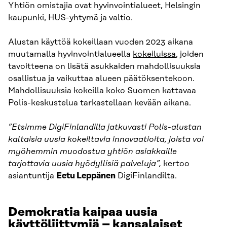
Yhtiön omistajia ovat hyvinvointialueet, Helsingin
kaupunki, HUS-yhtymä ja valtio.
Alustan käyttöä kokeillaan vuoden 2023 aikana
muutamalla hyvinvointialueella
kokeiluissa
, joiden
tavoitteena on lisätä asukkaiden mahdollisuuksia
osallistua ja vaikuttaa alueen päätöksentekoon.
Mahdollisuuksia kokeilla koko Suomen kattavaa
Polis-keskustelua tarkastellaan kevään aikana.
”Etsimme DigiFinlandilla jatkuvasti Polis-alustan
kaltaisia uusia kokeiltavia innovaatioita, joista voi
myöhemmin muodostua yhtiön asiakkaille
tarjottavia uusia hyödyllisiä palveluja”,
kertoo
asiantuntija
Eetu Leppänen
DigiFinlandilta.
Demokratia kaipaa uusia
käyttöliittymiä – kansalaiset