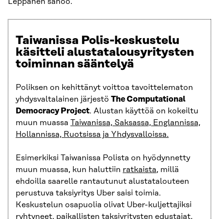
Leppänen sanoo.
Taiwanissa Polis-keskustelu
käsitteli alustatalousyritysten
toiminnan sääntelyä
Poliksen on kehittänyt voittoa tavoittelematon
yhdysvaltalainen järjestö
The Computational
Democracy Project
. Alustan käyttöä on kokeiltu
muun muassa
Taiwanissa, Saksassa, Englannissa,
Hollannissa, Ruotsissa ja Yhdysvalloissa.
Esimerkiksi Taiwanissa Polista on hyödynnetty
muun muassa, kun haluttiin
ratkaista
, millä
ehdoilla saarelle rantautunut alustatalouteen
perustuva taksiyritys Uber saisi toimia.
Keskustelun osapuolia olivat Uber-kuljettajiksi
ryhtyneet, paikallisten taksiyritysten edustajat,