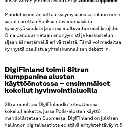
kuvaa Sitran johtava asiantuntija
Joonas Leppänen
.
Mahdollisuus vaikuttaa kysymyksenasetteluun omin
sanoin erottaa Poliksen tavanomaisista
kyselytyökaluista ja antaa aloitevaltaa osallistujille.
Oma panos annetaan anonyymisti ja keskustelun
sijaan äänestämällä eri väitteistä. Tämä voi madaltaa
kynnystä osallistua yhteiskunnallisen debattiin.
DigiFinland toimii Sitran
kumppanina alustan
käyttöönotossa – ensimmäiset
kokeilut hyvinvointialueilla
Sitra rahoittaa DigiFinlandin toteuttamaa
kokeiluhanketta, jossa Polis-alustan käyttö
mahdollistetaan Suomessa. DigiFinland on julkisen
hallinnon digitalisaatiota edistävä erityistehtäväyhtiö.