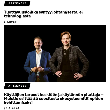
ARTIKKELI
Tuottavuusloikka syntyy johtamisesta, ei
teknologiasta
1.7.2026
ARTIKKELI
Käyttäjien tarpeet keskiöön ja käytännön pilotteja –
Muistio esittää 10 suositusta ekosysteemitilinpidon
kehittämiseksi
30.6.2026