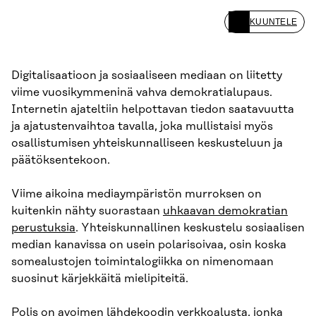
KUUNTELE
Digitalisaatioon ja sosiaaliseen mediaan on liitetty
viime vuosikymmeninä vahva demokratialupaus.
Internetin ajateltiin helpottavan tiedon saatavuutta
ja ajatustenvaihtoa tavalla, joka mullistaisi myös
osallistumisen yhteiskunnalliseen keskusteluun ja
päätöksentekoon.
Viime aikoina mediaympäristön murroksen on
kuitenkin nähty suorastaan
uhkaavan demokratian
perustuksia
. Yhteiskunnallinen keskustelu sosiaalisen
median kanavissa on usein polarisoivaa, osin koska
somealustojen toimintalogiikka on nimenomaan
suosinut kärjekkäitä mielipiteitä.
Polis
on avoimen lähdekoodin verkkoalusta, jonka