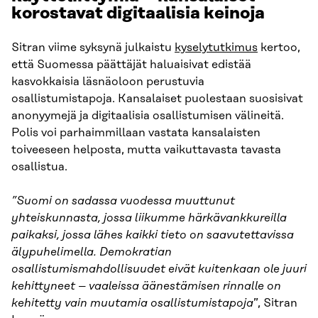
korostavat digitaalisia keinoja
Sitran viime syksynä julkaistu
kyselytutkimus
kertoo,
että Suomessa päättäjät haluaisivat edistää
kasvokkaisia läsnäoloon perustuvia
osallistumistapoja. Kansalaiset puolestaan suosisivat
anonyymejä ja digitaalisia osallistumisen välineitä.
Polis voi parhaimmillaan vastata kansalaisten
toiveeseen helposta, mutta vaikuttavasta tavasta
osallistua.
”Suomi on sadassa vuodessa muuttunut
yhteiskunnasta, jossa liikumme härkävankkureilla
paikaksi, jossa lähes kaikki tieto on saavutettavissa
älypuhelimella. Demokratian
osallistumismahdollisuudet eivät kuitenkaan ole juuri
kehittyneet – vaaleissa äänestämisen rinnalle on
kehitetty vain muutamia osallistumistapoja
”, Sitran