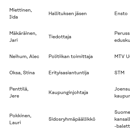
Miettinen,
Hallituksen jäsen
Ensto
Iida
Mäkäräinen,
Peruss
Tiedottaja
Jari
edusk
Neihum, Alec
Politiikan toimittaja
MTV Uu
Oksa, Stina
Erityisasiantuntija
STM
Penttilä,
Joens
Kaupunginjohtaja
Jere
kaupun
Suom
Pokkinen,
Sidosryhmäpäällikkö
kansal
Lauri
-balett