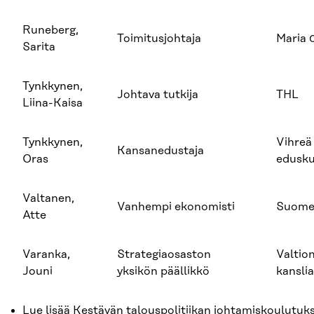
Runeberg,
Toimitusjohtaja
Maria 
Sarita
Tynkkynen,
Johtava tutkija
​THL
Liina-Kaisa
Tynkkynen,
Vihreä
Kansanedustaja
Oras
edusk
Valtanen,
Vanhempi ekonomisti
Suome
Atte
Varanka,
Strategiaosaston
Valtio
Jouni
yksikön päällikkö
kanslia
Lue lisää
Kestävän talouspolitiikan johtamiskoulutuk