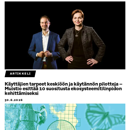
ARTIKKELI
Käyttäjien tarpeet keskiöön ja käytännön pilotteja –
Muistio esittää 10 suositusta ekosysteemitilinpidon
kehittämiseksi
30.6.2026