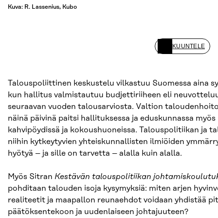
Kuva: R. Lassenius, Kubo
KUUNTELE
Talouspoliittinen keskustelu vilkastuu Suomessa aina sy
kun hallitus valmistautuu budjettiriiheen eli neuvottelu
seuraavan vuoden talousarviosta. Valtion taloudenhoit
näinä päivinä paitsi hallituksessa ja eduskunnassa myös
kahvipöydissä ja kokoushuoneissa. Talouspolitiikan ja t
niihin kytkeytyvien yhteiskunnallisten ilmiöiden ymmärr
hyötyä – ja sille on tarvetta – alalla kuin alalla.
Myös Sitran
Kestävän talouspolitiikan johtamiskoulutu
pohditaan talouden isoja kysymyksiä: miten arjen hyvinv
realiteetit ja maapallon reunaehdot voidaan yhdistää pi
päätöksentekoon ja uudenlaiseen johtajuuteen?