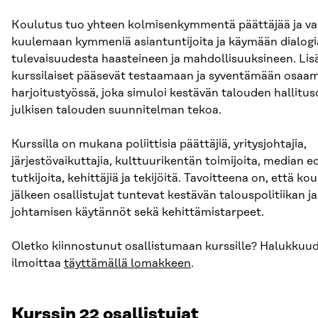
Koulutus tuo yhteen kolmisenkymmentä päättäjää ja va
kuulemaan kymmeniä asiantuntijoita ja käymään dialogi
tulevaisuudesta haasteineen ja mahdollisuuksineen. Lis
kurssilaiset pääsevät testaamaan ja syventämään osaa
harjoitustyössä, joka simuloi kestävän talouden hallitu
julkisen talouden suunnitelman tekoa.
Kurssilla on mukana poliittisia päättäjiä, yritysjohtajia,
järjestövaikuttajia, kulttuurikentän toimijoita, median e
tutkijoita, kehittäjiä ja tekijöitä. Tavoitteena on, että k
jälkeen osallistujat tuntevat kestävän talouspolitiikan j
johtamisen käytännöt sekä kehittämistarpeet.
Oletko kiinnostunut osallistumaan kurssille? Halukkuud
ilmoittaa
täyttämällä lomakkeen
.
Kurssin 22 osallistujat