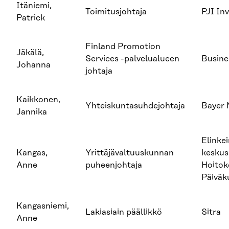
Itäniemi,
Toimitusjohtaja
PJI In
Patrick
Finland Promotion
Jäkälä,
Services -palvelualueen
Busine
Johanna
johtaja
Kaikkonen,
Yhteiskuntasuhdejohtaja
Bayer 
Jannika
Elinke
Kangas,
Yrittäjävaltuuskunnan
keskusl
Anne
puheenjohtaja
Hoitok
Päivä
Kangasniemi,
Lakiasiain päällikkö
Sitra
Anne