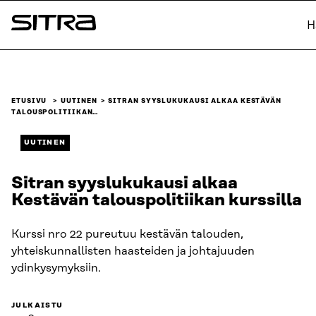
Siirry
H
suoraan
Sitra
sisältöön
↓
ETUSIVU
UUTINEN
SITRAN SYYSLUKUKAUSI ALKAA KESTÄVÄN
TALOUSPOLITIIKAN…
UUTINEN
Sitran syyslukukausi alkaa
Kestävän talouspolitiikan kurssilla
Kurssi nro 22 pureutuu kestävän talouden,
yhteiskunnallisten haasteiden ja johtajuuden
ydinkysymyksiin.
JULKAISTU