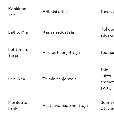
Koskinen,
Erikoistutkija
Turun 
Jani
Kokoo
Laiho, Mia
Kansanedustaja
edusk
Lehtonen,
Varapuheenjohtaja
Teollis
Turja
Taide- 
kulttu
Leo, Nea
Toiminnanjohtaja
ammatt
TAKU
Meriluoto,
Seura 
Vastaava päätoimittaja
Erkki
Otava