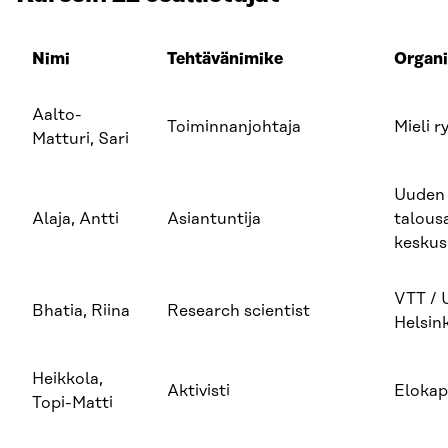
Nimi
Tehtävänimike
Organi
Aalto-
Toiminnanjohtaja
Mieli r
Matturi, Sari
Uuden
Alaja, Antti
Asiantuntija
talous
keskus
VTT / U
Bhatia, Riina
Research scientist
Helsink
Heikkola,
Aktivisti
Elokap
Topi-Matti