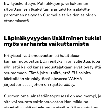
EU-työskentelyn. Poliitikkojen ja virkakunnan
sitouttamisen lisäksi tämä antaisi kansalaisille
paremman näkymän Suomelle tärkeiden asioiden
etenemisestä.
Läpinäkyvyyden lisääminen tukisi
myös varhaista vaikuttamista
Erityisesti valtioneuvoston eli hallituksen
kannanmuodostus EU:n esityksiin on suljettua, jopa
niin, että kaikki kansanedustajatkaan eivät pysty sitä
seuraamaan. Tämä johtuu siitä, että EU-asioita
käsitellään virkakäytössä olevassa VAHVA-
järjestelmässä, johon on rajattu pääsy.
Suomen oma lainsäädäntöprosessi on avoimempi, ja
sitä voi seurata valtioneuvoston Hankeikkuna-
sivustolla sekä eduskunnan sivuilta. Sitra ehdottaa,