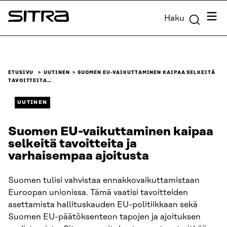
Siirry
Valik
Haku
suoraan
Sitra
sisältöön
↓
ETUSIVU
UUTINEN
SUOMEN EU-VAIKUTTAMINEN KAIPAA SELKEITÄ
TAVOITTEITA…
UUTINEN
Suomen EU-vaikuttaminen kaipaa
selkeitä tavoitteita ja
varhaisempaa ajoitusta
Suomen tulisi vahvistaa ennakkovaikuttamistaan
Euroopan unionissa. Tämä vaatisi tavoitteiden
asettamista hallituskauden EU-politiikkaan sekä
Suomen EU-päätöksenteon tapojen ja ajoituksen