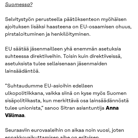
Suomessa?
Selvitystyön perusteella päätöksenteon myöhäisen
ajoituksen lisäksi haasteena on EU-osaamisen ohuus,
pirstaloituminen ja henkilöityminen.
EU säätää jäsenmailleen yhä enemmän asetuksia
suhteessa direktiiveihin. Toisin kuin direktiiveissä,
asetuksista tulee sellaisenaan jäsenmaiden
lainsäädäntöä.
”Suhtaudumme EU-asioihin edelleen
ulkopolitiikkana, vaikka siinä on kyse myös Suomen
sisäpolitiikasta, kun merkittävä osa lainsäädännöstä
tulee unionista,” sanoo Sitran asiantuntija
Anna
Välimaa
.
Seuraaviin eurovaaleihin on aikaa noin vuosi, joten
ennakkovaikuttamisen aihe on erityisen