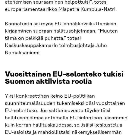
etenemisen seuraaminen helpottuisi”, totesi
europarlamentaarikko Miapetra Kumpula-Natri.
Kannatusta sai myös EU-ennakkovaikuttamisen
kirjaaminen suoraan hallitusohjelmaan. ”Muuten
tämä on pelkkää puhetta,” totesi
Keskuskauppakamarin toimitusjohtaja Juho
Romakkaniemi.
Vuosittainen EU-selonteko tukisi
Suomen aktiivista roolia
Yksi konkreettinen keino EU-politiikan
suunnitelmallisuuden tukemiseksi olisi vuosittainen
EU-selonteko. Jos valtioneuvosto täydentäisi
hallitusohjelmaa antamalla EU-selonteon useammin
kuin kerran hallituskaudessa, se lisäisi keskustelua
EU-asioista ja mahdollistaisi näkemyksellisemmän