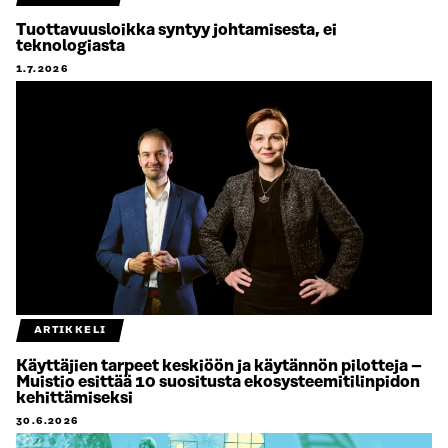
Tuottavuusloikka syntyy johtamisesta, ei
teknologiasta
1.7.2026
ARTIKKELI
Käyttäjien tarpeet keskiöön ja käytännön pilotteja –
Muistio esittää 10 suositusta ekosysteemitilinpidon
kehittämiseksi
30.6.2026