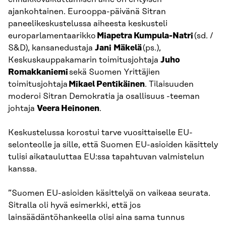
ajankohtainen. Eurooppa-päivänä Sitran
paneelikeskustelussa aiheesta keskusteli
europarlamentaarikko
Miapetra Kumpula-Natri
(sd. /
S&D), kansanedustaja
Jani
Mäkelä
(ps.),
Keskuskauppakamarin toimitusjohtaja
Juho
Romakkaniemi
sekä Suomen Yrittäjien
toimitusjohtaja
Mikael Pentikäinen
. Tilaisuuden
moderoi Sitran Demokratia ja osallisuus -teeman
johtaja
Veera Heinonen
.
Keskustelussa korostui tarve vuosittaiselle EU-
selonteolle ja sille, että Suomen EU-asioiden käsittely
tulisi aikatauluttaa EU:ssa tapahtuvan valmistelun
kanssa.
”Suomen EU-asioiden käsittelyä on vaikeaa seurata.
Sitralla oli hyvä esimerkki, että jos
lainsäädäntöhankeella olisi aina sama tunnus