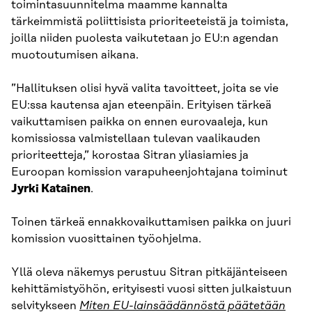
toimintasuunnitelma maamme kannalta
tärkeimmistä poliittisista prioriteeteistä ja toimista,
joilla niiden puolesta vaikutetaan jo EU:n agendan
muotoutumisen aikana.
”Hallituksen olisi hyvä valita tavoitteet, joita se vie
EU:ssa kautensa ajan eteenpäin. Erityisen tärkeä
vaikuttamisen paikka on ennen eurovaaleja, kun
komissiossa valmistellaan tulevan vaalikauden
prioriteetteja,” korostaa Sitran yliasiamies ja
Euroopan komission varapuheenjohtajana toiminut
Jyrki Katainen
.
Toinen tärkeä ennakkovaikuttamisen paikka on juuri
komission vuosittainen työohjelma.
Yllä oleva näkemys perustuu Sitran pitkäjänteiseen
kehittämistyöhön, erityisesti vuosi sitten julkaistuun
selvitykseen
Miten EU-lainsäädännöstä päätetään