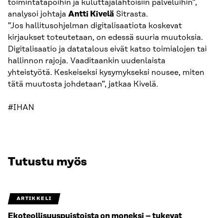
toimintatapoihin ja kuluttajalähtöisiin palveluihin”,
analysoi johtaja
Antti Kivelä
Sitrasta.
”Jos hallitusohjelman digitalisaatiota koskevat
kirjaukset toteutetaan, on edessä suuria muutoksia.
Digitalisaatio ja datatalous eivät katso toimialojen tai
hallinnon rajoja. Vaaditaankin uudenlaista
yhteistyötä. Keskeiseksi kysymykseksi nousee, miten
tätä muutosta johdetaan”, jatkaa Kivelä.
#IHAN
Tutustu myös
ARTIKKELI
Ekoteollisuuspuistoista on moneksi – tukevat