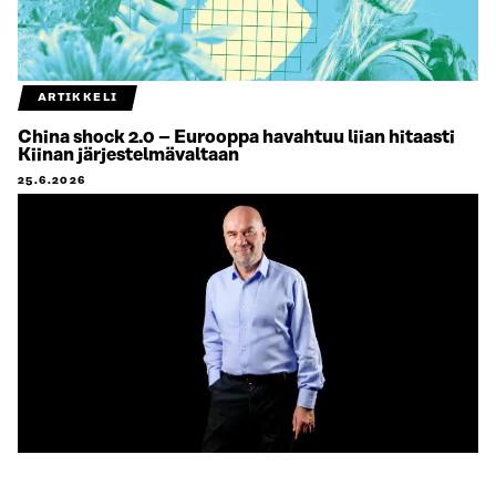
ARTIKKELI
China shock 2.0 – Eurooppa havahtuu liian hitaasti
Kiinan järjestelmävaltaan
25.6.2026