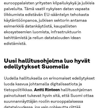
eurooppalaisten yritysten kilpailukykyä ja julkisia
palveluita. Tämä vaatii nykyisen datan vapaata
liikkumista edistävän EU-sääntelyn tehokasta
käytäntöönpanoa, julkisen sektorin antamaa
esimerkkiä datankäytöstä, kaupallisten
ekosysteemien luomista, infrastruktuurin
kehittämistä ja reilun datatalouden idean
edistämistä.
Uusi hallitusohjelma luo hyvät
edellytykset Suomelle
Uudella hallituksella on erinomaiset edellytykset
luoda kasvua johtamalla digitalisaatiota ja
tietopolitiikkaa.
Antti Rinteen
hallitusohjelman
painotukset tukevat hyvin sitä, että Suomi ottaa
suunnannäyttäjän roolin eurooppalaisessa
datataloudessa, jos vain rohkeutta riittää.