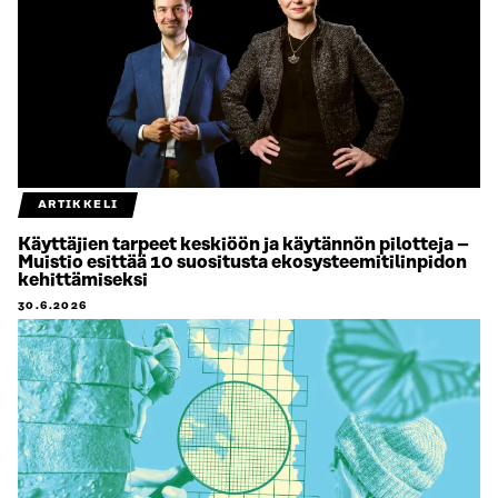
ARTIKKELI
Käyttäjien tarpeet keskiöön ja käytännön pilotteja –
Muistio esittää 10 suositusta ekosysteemitilinpidon
kehittämiseksi
30.6.2026