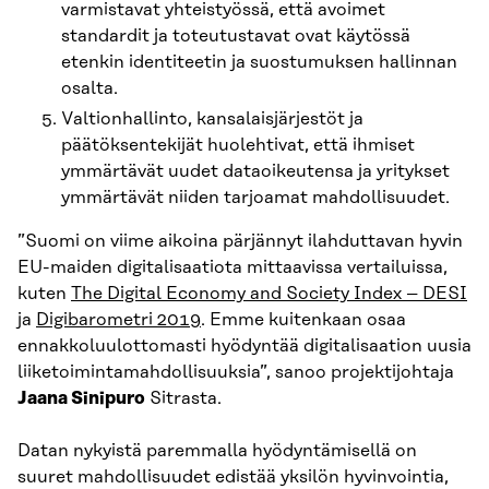
varmistavat yhteistyössä, että avoimet
standardit ja toteutustavat ovat käytössä
etenkin identiteetin ja suostumuksen hallinnan
osalta.
Valtionhallinto, kansalaisjärjestöt ja
päätöksentekijät huolehtivat, että ihmiset
ymmärtävät uudet dataoikeutensa ja yritykset
ymmärtävät niiden tarjoamat mahdollisuudet.
”Suomi on viime aikoina pärjännyt ilahduttavan hyvin
EU-maiden digitalisaatiota mittaavissa vertailuissa,
kuten
The Digital Economy and Society Index – DESI
ja
Digibarometri 2019
. Emme kuitenkaan osaa
ennakkoluulottomasti hyödyntää digitalisaation uusia
liiketoimintamahdollisuuksia”, sanoo projektijohtaja
Jaana Sinipuro
Sitrasta.
Datan nykyistä paremmalla hyödyntämisellä on
suuret mahdollisuudet edistää yksilön hyvinvointia,