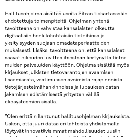
Hallitusohjelma sisältää useita Sitran tiekartassakin
ehdotettuja toimenpiteitä. Ohjelman yhtenä
tavoitteena on vahvistaa kansalaisten oikeutta
digitaalisiin henkilökohtaisiin tietoihinsa ja
yksityisyyden suojaan omadataperiaatteiden
mukaisesti. Lisäksi tavoitteena on, että kansalaiset
saavat oikeuden luvittaa itsestään kertynyttä tietoa
muiden palveluiden käyttöön. Ohjelma sisältää myös
kirjaukset julkisten tietovarantojen avaamisen
lisäämisestä, vaatimuksen avoimista rajapinnoista
tietojärjestelmähankinnoissa ja lupauksen datan
jakamisen edistämisestä yritysten välillä
ekosysteemien sisällä.
”Olen erittäin ilahtunut hallitusohjelman kirjauksista.
Uskon, että juuri dataa eri lähteistä yhdistämällä
löytyvät innovatiivisimmat mahdollisuudet uusiin