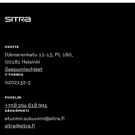
Sitra
OSOITE
Itämerenkatu 11-13, PL 160,
00181 Helsinki
Saapumisohjeet
Y-TUNNUS
0202132-3
PUHELIN
+358 294 618 991
SÄHKÖPOSTI
etunimi.sukunimi@sitra.fi
sitra@sitra.fi