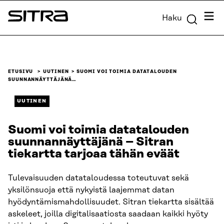
Siirry
Valik
Haku
suoraan
Sitra
sisältöön
↓
ETUSIVU
UUTINEN
SUOMI VOI TOIMIA DATATALOUDEN
SUUNNANNÄYTTÄJÄNÄ…
UUTINEN
Suomi voi toimia datatalouden
suunnannäyttäjänä – Sitran
tiekartta tarjoaa tähän eväät
Tulevaisuuden datataloudessa toteutuvat sekä
yksilönsuoja että nykyistä laajemmat datan
hyödyntämismahdollisuudet. Sitran tiekartta sisältää
askeleet, joilla digitalisaatiosta saadaan kaikki hyöty