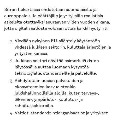
Sitran tiekartassa ehdotetaan suomalaisille ja
eurooppalaisille päättäjille ja yrityksille realistisia
askeleita otettaviksi seuraavan viiden vuoden aikana,
jotta digitalisaatiosta voidaan ottaa kaikki hyöty irti:
Viedään nykyinen EU-sääntely käytäntöön
yhdessä julkisen sektorin, kuluttajajärjestöjen ja
yritysten kanssa.
Julkinen sektori näyttää esimerkkiä datan
käytössä ja auttaa luomaan kysyntää
teknologialle, standardeille ja palveluille.
Kiihdytetään uusien palveluiden ja
ekosysteemien kasvua etenkin
julkishallinnollisilla aloilla, kuten terveys-,
liikenne-, ympäristö-, koulutus- ja
rahoitussektoreilla.
Valtiot, standardointiorganisaatiot ja yritykset