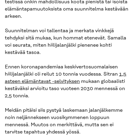
testissä onkin mahdollisuus koota pienistä tai isoista
elämäntapamuutoksista oma suunnitelma kestävään
arkeen.
Suunnitelman voi tallentaa ja merkata vinkkejä
tehdyksi sitä mukaa, kun hommat etenevät. Samalla
voi seurata, miten hiilijalanjälki pienenee kohti
kestävää tasoa.
Ennen koronapandemiaa keskivertosuomalaisen
hiilijalanjälki oli reilut 10 tonnia vuodessa. Sitran
1,5
asteen elämäntavat -selvityksen
mukaan globaalisti
kestäväksi arvioitu taso vuoteen 2030 mennessä on
2,5 tonnia.
Meidän pitäisi siis pystyä laskemaan jalanjälkemme
noin neljännekseen vuosikymmenen loppuun
mennessä. Muutos on merkittävä, mutta sen ei
tarvitse tapahtua yhdessä yössä.