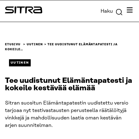
Siirry
Valik
Haku
suoraan
Sitra
sisältöön
↓
ETUSIVU
UUTINEN
TEE UUDISTUNUT ELÄMÄNTAPATESTI JA
KOKEILE…
UUTINEN
Tee uudistunut Elämäntapatesti ja
kokeile kestävää elämää
Sitran suositun Elämäntapatestin uudistettu versio
tarjoaa nyt testivastausten perusteella räätälöityjä
vinkkejä ja mahdollisuuden laatia oman kestävän
arjen suunnitelman.