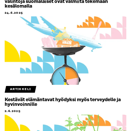
valintoja suomalaiset ovat valmiita tekemään
kesälomalla
24.6.2025
ARTIKKELI
Kestävät elämäntavat hyödyksi myös terveydelle ja
hyvinvoinnille
2.6.2025