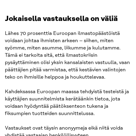
Jokaisella vastauksella on väliä
Lähes 70 prosenttia Euroopan ilmastopäästöistä
voidaan johtaa ihmisten arkeen – siihen, miten
syömme, miten asumme, liikumme ja kulutamme.
Tämä ei tarkoita sitä, että ilmastokriisin
pysäyttäminen olisi yksin kansalaisten vastuulla, vaan
päättäjien pitää varmistaa, että kestävien valintojen
teko on ihmisille helppoa ja houkuttelevaa.
Kahdeksassa Euroopan maassa tehdyistä testeistä ja
käyttäjien suunnitelmista kerätäänkin tietoa, jota
voidaan hyödyntää päätöksenteon tukena ja
fiksumpien tuotteiden suunnittelussa.
Vastaukset ovat täysin anonyymeja eikä niitä voida
yhdistää vastaajan henkilöllisyyteen.