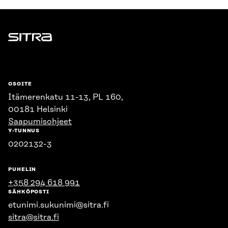
Sitra
OSOITE
Itämerenkatu 11-13, PL 160,
00181 Helsinki
Saapumisohjeet
Y-TUNNUS
0202132-3
PUHELIN
+358 294 618 991
SÄHKÖPOSTI
etunimi.sukunimi@sitra.fi
sitra@sitra.fi