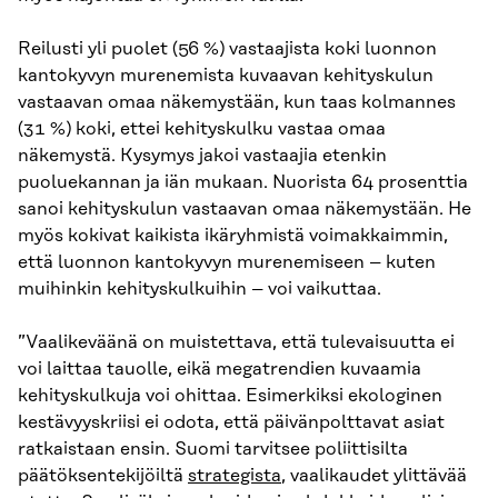
Reilusti yli puolet (56 %) vastaajista koki luonnon
kantokyvyn murenemista kuvaavan kehityskulun
vastaavan omaa näkemystään, kun taas kolmannes
(31 %) koki, ettei kehityskulku vastaa omaa
näkemystä. Kysymys jakoi vastaajia etenkin
puoluekannan ja iän mukaan. Nuorista 64 prosenttia
sanoi kehityskulun vastaavan omaa näkemystään. He
myös kokivat kaikista ikäryhmistä voimakkaimmin,
että luonnon kantokyvyn murenemiseen – kuten
muihinkin kehityskulkuihin – voi vaikuttaa.
”Vaalikeväänä on muistettava, että tulevaisuutta ei
voi laittaa tauolle, eikä megatrendien kuvaamia
kehityskulkuja voi ohittaa. Esimerkiksi ekologinen
kestävyyskriisi ei odota, että päivänpolttavat asiat
ratkaistaan ensin. Suomi tarvitsee poliittisilta
päätöksentekijöiltä
strategista
, vaalikaudet ylittävää