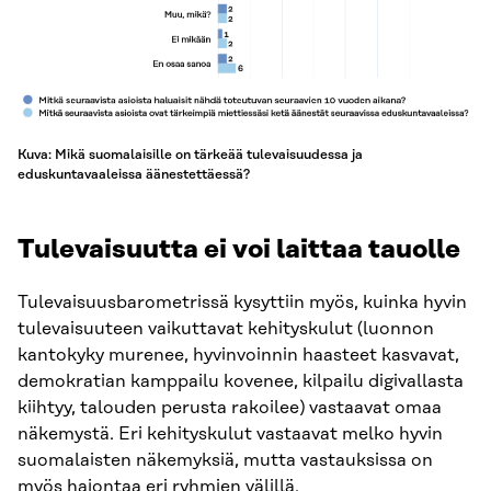
Kuva: Mikä suomalaisille on tärkeää tulevaisuudessa ja
eduskuntavaaleissa äänestettäessä?
Tulevaisuutta ei voi laittaa tauolle
Tulevaisuusbarometrissä kysyttiin myös, kuinka hyvin
tulevaisuuteen vaikuttavat kehityskulut (luonnon
kantokyky murenee, hyvinvoinnin haasteet kasvavat,
demokratian kamppailu kovenee, kilpailu digivallasta
kiihtyy, talouden perusta rakoilee) vastaavat omaa
näkemystä. Eri kehityskulut vastaavat melko hyvin
suomalaisten näkemyksiä, mutta vastauksissa on
myös hajontaa eri ryhmien välillä.