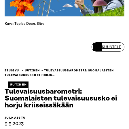
Kuva: Topias Dean, Sitra
KUUNTELE
ETUSIVU
UUTINEN
TULEVAISUUSBAROMETRI: SUOMALAISTEN
TULEVAISUUSUSKO EI HORJU…
UUTINEN
Tulevaisuusbarometri:
Suomalaisten tulevaisuususko ei
horju kriiseissäkään
JULKAISTU
9.3.2023