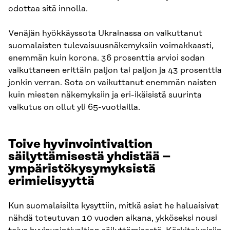
odottaa sitä innolla.
Venäjän hyökkäyssota Ukrainassa on vaikuttanut
suomalaisten tulevaisuusnäkemyksiin voimakkaasti,
enemmän kuin korona. 36 prosenttia arvioi sodan
vaikuttaneen erittäin paljon tai paljon ja 43 prosenttia
jonkin verran. Sota on vaikuttanut enemmän naisten
kuin miesten näkemyksiin ja eri-ikäisistä suurinta
vaikutus on ollut yli 65-vuotiailla.
Toive hyvinvointivaltion
säilyttämisestä yhdistää –
ympäristökysymyksistä
erimielisyyttä
Kun suomalaisilta kysyttiin, mitkä asiat he haluaisivat
nähdä toteutuvan 10 vuoden aikana, ykköseksi nousi