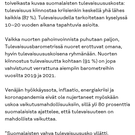
toiveikasta kuvaa suomalaisten tulevaisuususkosta:
tulevaisuus kiinnostaa kriisienkin keskellä yhä lähes
kaikkia (87 %). Tulevaisuudella tarkoitetaan kyselyssä
10–20 vuoden aikana tapahtuvia asioita.
Vaikka nuorten pahoinvoinnista puhutaan paljon,
Tulevaisuusbarometrissä nuoret erottuvat omana,
hyvin tulevaisuususkoisena ryhmänään. Nuorten
kiinnostus tulevaisuutta kohtaan (91 %) on jopa
vahvistunut verrattuna aiempiin barometreihin
vuosilta 2019 ja 2021.
Venäjän hyökkäyssota, inflaatio, energiakriisi ja
koronapandemia eivät ole nujertaneet myöskään
uskoa vaikutusmahdollisuuksiin, sillä yli 80 prosenttia
suomalaisista ajattelee, että tulevaisuuteen on
mahdollista vaikuttaa.
”Suomalaisten vahva tulevaisuususko yllätti.