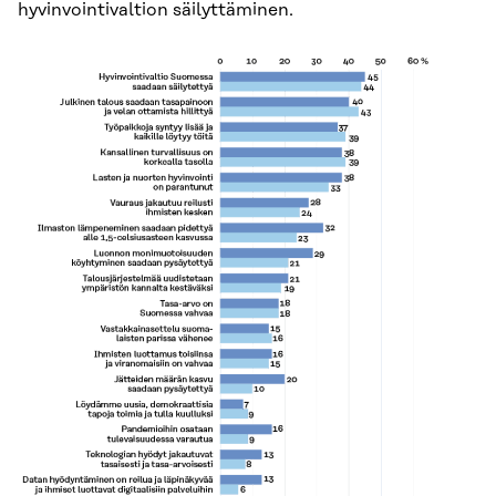
hyvinvointivaltion säilyttäminen.