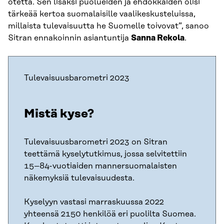
otetta. Sen lisäksi puolueiden ja ehdokkaiden olisi
tärkeää kertoa suomalaisille vaalikeskusteluissa,
millaista tulevaisuutta he Suomelle toivovat”, sanoo
Sitran ennakoinnin asiantuntija
Sanna Rekola
.
Tulevaisuusbarometri 2023
Mistä kyse?
Tulevaisuusbarometri 2023 on Sitran
teettämä kyselytutkimus, jossa selvitettiin
15–84-vuotiaiden mannersuomalaisten
näkemyksiä tulevaisuudesta.
Kyselyyn vastasi marraskuussa 2022
yhteensä 2150 henkilöä eri puolilta Suomea.