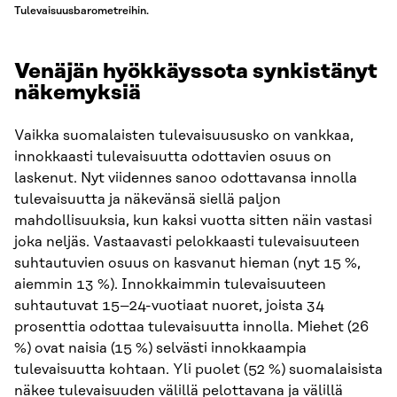
Tulevaisuusbarometreihin.
Venäjän hyökkäyssota synkistänyt
näkemyksiä
Vaikka suomalaisten tulevaisuususko on vankkaa,
innokkaasti tulevaisuutta odottavien osuus on
laskenut. Nyt viidennes sanoo odottavansa innolla
tulevaisuutta ja näkevänsä siellä paljon
mahdollisuuksia, kun kaksi vuotta sitten näin vastasi
joka neljäs. Vastaavasti pelokkaasti tulevaisuuteen
suhtautuvien osuus on kasvanut hieman (nyt 15 %,
aiemmin 13 %). Innokkaimmin tulevaisuuteen
suhtautuvat 15–24-vuotiaat nuoret, joista 34
prosenttia odottaa tulevaisuutta innolla. Miehet (26
%) ovat naisia (15 %) selvästi innokkaampia
tulevaisuutta kohtaan. Yli puolet (52 %) suomalaisista
näkee tulevaisuuden välillä pelottavana ja välillä