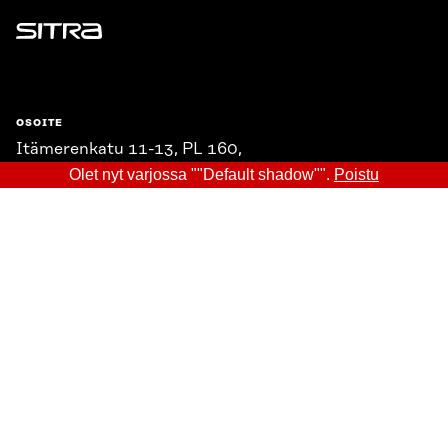
Sitra
OSOITE
Itämerenkatu 11-13, PL 160,
00181 Helsinki
Olet nyt varjossa ""Default shadow"".
Poistu
Saapumisohjeet
Y-TUNNUS
0202132-3
PUHELIN
+358 294 618 991
SÄHKÖPOSTI
etunimi.sukunimi@sitra.fi
sitra@sitra.fi