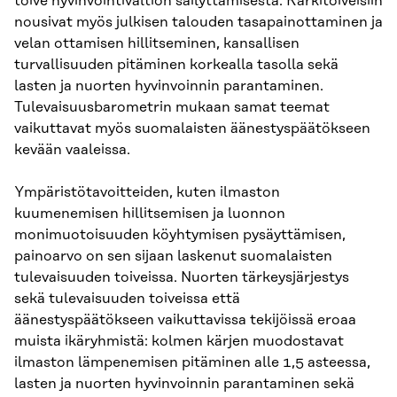
toive hyvinvointivaltion säilyttämisestä. Kärkitoiveisiin
nousivat myös julkisen talouden tasapainottaminen ja
velan ottamisen hillitseminen, kansallisen
turvallisuuden pitäminen korkealla tasolla sekä
lasten ja nuorten hyvinvoinnin parantaminen.
Tulevaisuusbarometrin mukaan samat teemat
vaikuttavat myös suomalaisten äänestyspäätökseen
kevään vaaleissa.
Ympäristötavoitteiden, kuten ilmaston
kuumenemisen hillitsemisen ja luonnon
monimuotoisuuden köyhtymisen pysäyttämisen,
painoarvo on sen sijaan laskenut suomalaisten
tulevaisuuden toiveissa. Nuorten tärkeysjärjestys
sekä tulevaisuuden toiveissa että
äänestyspäätökseen vaikuttavissa tekijöissä eroaa
muista ikäryhmistä: kolmen kärjen muodostavat
ilmaston lämpenemisen pitäminen alle 1,5 asteessa,
lasten ja nuorten hyvinvoinnin parantaminen sekä