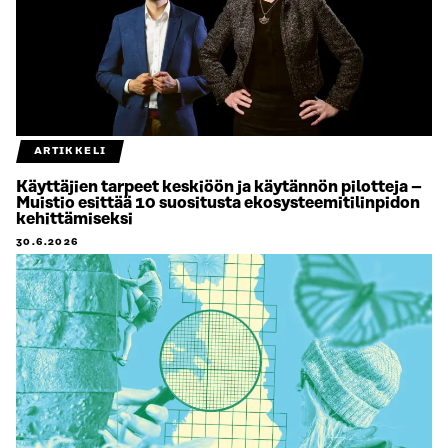
ARTIKKELI
Käyttäjien tarpeet keskiöön ja käytännön pilotteja –
Muistio esittää 10 suositusta ekosysteemitilinpidon
kehittämiseksi
30.6.2026