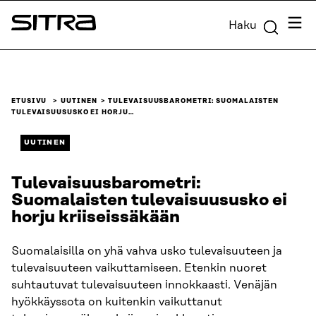
Siirry
Valik
Haku
suoraan
Sitra
sisältöön
↓
ETUSIVU
UUTINEN
TULEVAISUUSBAROMETRI: SUOMALAISTEN
TULEVAISUUSUSKO EI HORJU…
UUTINEN
Tulevaisuusbarometri:
Suomalaisten tulevaisuususko ei
horju kriiseissäkään
Suomalaisilla on yhä vahva usko tulevaisuuteen ja
tulevaisuuteen vaikuttamiseen. Etenkin nuoret
suhtautuvat tulevaisuuteen innokkaasti. Venäjän
hyökkäyssota on kuitenkin vaikuttanut