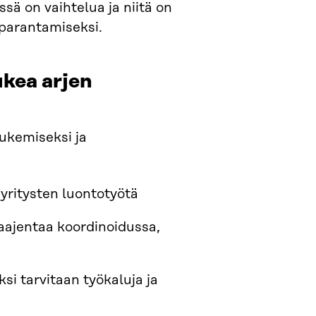
ssä on vaihtelua ja niitä on
 parantamiseksi.
ukea arjen
tukemiseksi ja
yritysten luontotyötä
laajentaa koordinoidussa,
si tarvitaan työkaluja ja