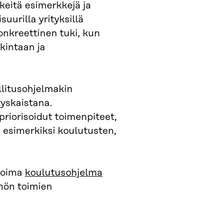
lkeitä esimerkkejä ja
suurilla yrityksillä
onkreettinen tuki, kun
kintaan ja
llitusohjelmakin
tyskaistana.
riorisoidut toimenpiteet,
 esimerkiksi koulutusten,
otoima
koulutusohjelma
nnön toimien