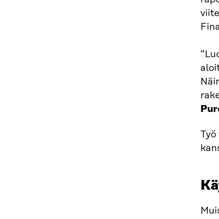
viit
Fin
”Luo
aloi
Näin
rake
Pur
Työ 
kan
Kä
Muis