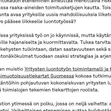
ntokadon eteneminen aiheuttaa merkittäviä riske
ssa raaka-aineiden toimitusketjujen kautta. Toi
unta avaa yrityksille uusia mahdollisuuksia liik
ys pääsee liikkeelle luontotyössä?
ssa yrityksissä työ on jo käynnissä, mutta käyt
lle hajanaiselta ja kuormittavalta. Tukea tarvita
ekehysten tulkintaan, datan saatavuuteen sekä s
ntonäkökulmat tuodaan osaksi strategiaa ja arje
ran muistio
Yritysten luontotyön toimintamalli ja 
imuotoisuustiekartat Suomessa
kokoaa tutkimuk
täntöihin pohjautuvan kokonaiskuvan yritysten 
 toimialojen tekemien tiekarttojen roolista.
tion ytimessä on polku, jossa on neljä vaihetta: a
ortoi. Vaiheittainen eteneminen auttaa hyödyntä