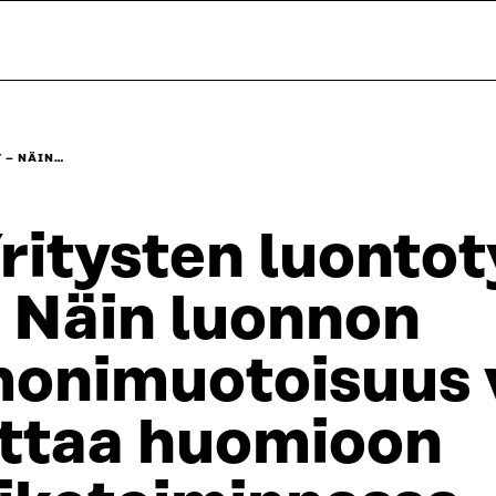
 – NÄIN…
ritysten luontot
 Näin luonnon
onimuotoisuus 
ttaa huomioon