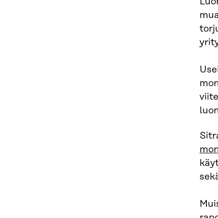
Luo
mua
torj
yrit
Usei
moni
viit
luo
Sit
mon
käy
sekä
Muis
rap