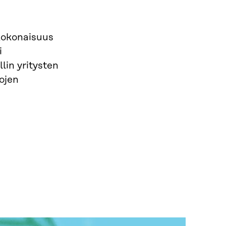
kokonaisuus
i
lin yritysten
ojen