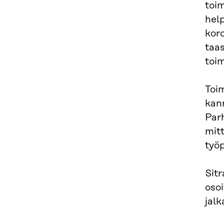
toim
help
koro
taas
toim
Toim
kann
Parh
mitt
työp
Sit
osoi
jalk