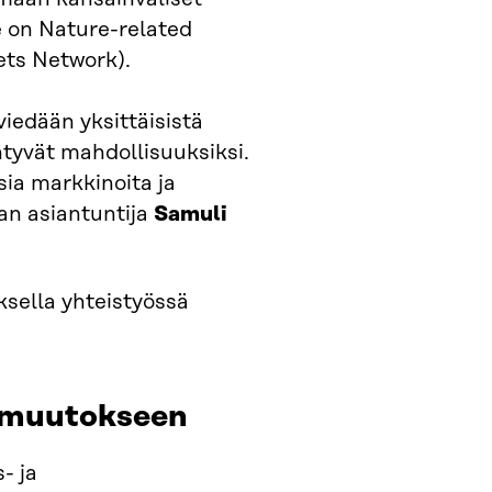
e on Nature-related
ets Network).
viedään yksittäisistä
ntyvät mahdollisuuksiksi.
ia markkinoita ja
an asiantuntija
Samuli
ksella yhteistyössä
n muutokseen
- ja