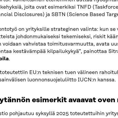
ekehyksiä, joita ovat esimerkiksi TNFD (Taskforc
ancial Disclosures) ja SBTN (Science Based Targ
ntotyö on yrityksille strateginen valinta: kun se 
tteista johdonmukaiseksi tekemiseksi, riskit kää
 voidaan vahvistaa toimitusvarmuutta, avata uus
ntaa kestävämpää kilpailukykyä”, painottaa Sitr
oila
.
toteutettiin EU:n teknisen tuen välineen rahoitu
sainvälisen luonnonsuojeluliitto IUCN:n kanssa.
ytännön esimerkit avaavat ove
tio pohjautuu syksyllä 2025 toteutettuihin yritys