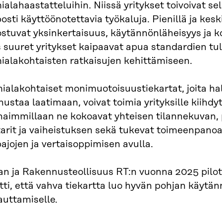
ialahaastatteluihin. Niissä yritykset toivoivat se
osti käyttöönotettavia työkaluja. Pienillä ja keski
stuvat yksinkertaisuus, käytännönläheisyys ja k
 suuret yritykset kaipaavat apua standardien tul
ialakohtaisten ratkaisujen kehittämiseen.
ialakohtaiset monimuotoisuustiekartat, joita ha
ustaa laatimaan, voivat toimia yrityksille kiihdy
aimmillaan ne kokoavat yhteisen tilannekuvan, p
arit ja vaiheistuksen sekä tukevat toimeenpanoa
ajojen ja vertaisoppimisen avulla.
ran ja Rakennusteollisuus RT:n vuonna 2025 pil
tti, että vahva tiekartta luo hyvän pohjan käytä
auttamiselle.