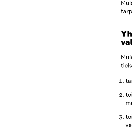
Muis
tar
Yh
va
Muis
tiek
ta
to
mi
to
ve