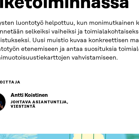
iiketoiminnassa
tysten luontotyö helpottuu, kun monimutkainen 
nnetään selkeiksi vaiheiksi ja toimialakohtaiseks
istukseksi. Uusi muistio kuvaa konkreettisen mal
ntotyön etenemiseen ja antaa suosituksia toimial
imuotoisuustiekarttojen vahvistamiseen.
OITTAJA
Antti Koistinen
JOHTAVA ASIANTUNTIJA,
VIESTINTÄ