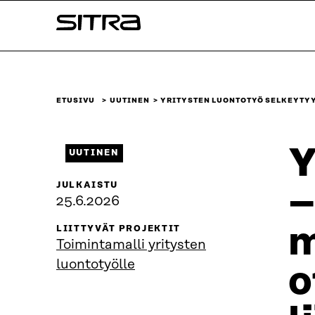
Siirry
Sitra
suoraan
sisältöön
↓
ETUSIVU
UUTINEN
YRITYSTEN LUONTOTYÖ SELKEYTYY
Y
UUTINEN
JULKAISTU
–
25.6.2026
m
LIITTYVÄT PROJEKTIT
Toimintamalli yritysten
luontotyölle
o