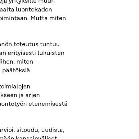
jä yrityksille muun
saalta luontokadon
etoimintaan. Mutta miten
ännön toteutus tuntuu
an erityisesti lukuisten
iihen, miten
n päätöksiä
toimialojen
seen ja arjen
luontotyön etenemisestä
rvioi, sitoudu, uudista,
mään kansainväliset