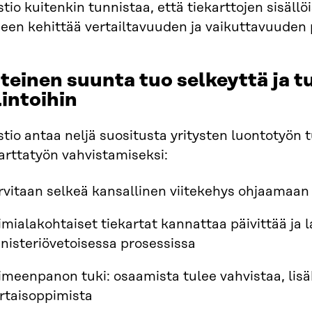
tio kuitenkin tunnistaa, että tiekarttojen sisällöi
peen kehittää vertailtavuuden ja vaikuttavuuden
teinen suunta tuo selkeyttä ja t
lintoihin
tio antaa neljä suositusta yritysten luontotyön 
arttatyön vahvistamiseksi:
rvitaan selkeä kansallinen viitekehys ohjaamaan 
imialakohtaiset tiekartat kannattaa päivittää ja 
nisteriövetoisessa prosessissa
imeenpanon tuki: osaamista tulee vahvistaa, lisäk
rtaisoppimista