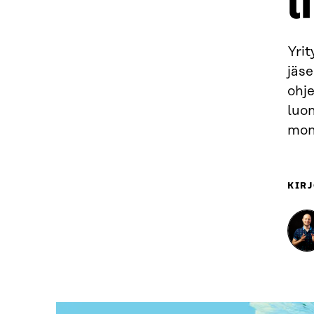
l
Yri
jäse
ohje
luo
mon
KIRJ