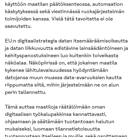
käyttöön maatilan päätöksenteossa, automaation
käskytyksessä sekä viestinnässä ruokajärjestelmän
toimijoiden kanssa. Vielä tätä tavoitetta ei ole
saavutettu.
EU:n digitaalistrategia datan itsemääräämisoikeutta
ja datan liikkuvuutta edistävine lainsäädäntöineen ja
kehityspanostuksineen luo kuitenkin toiveikasta
näköalaa. Näköpiirissä on, että jokainen maatila
kykenee lähitulevaisuudessa hyödyntämään
datojansa muun muassa data-avaruuksien kautta
riippumatta siitä, mihin järjestelmään ne on alun
perin tallennettu.
Tämä auttaa maatiloja räätälöimään oman
digitaalisen työkalupakkinsa kannattavasti,
ohjaamaan ja säätämään tuotantoaan halutun
mukaiseksi, luomaan tilannetietoisuutta
tuotannostaan itselleen ja muille, sekä osoittamaan