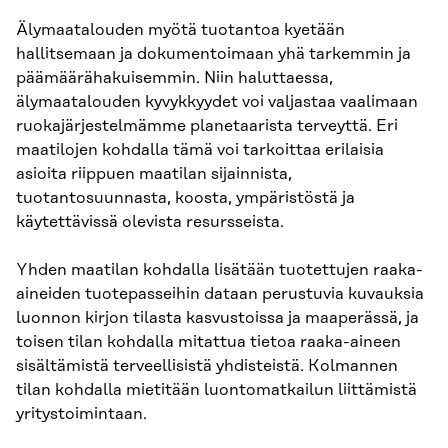
Älymaatalouden myötä tuotantoa kyetään
hallitsemaan ja dokumentoimaan yhä tarkemmin ja
päämäärähakuisemmin. Niin haluttaessa,
älymaatalouden kyvykkyydet voi valjastaa vaalimaan
ruokajärjestelmämme planetaarista terveyttä. Eri
maatilojen kohdalla tämä voi tarkoittaa erilaisia
asioita riippuen maatilan sijainnista,
tuotantosuunnasta, koosta, ympäristöstä ja
käytettävissä olevista resursseista.
Yhden maatilan kohdalla lisätään tuotettujen raaka-
aineiden tuotepasseihin dataan perustuvia kuvauksia
luonnon kirjon tilasta kasvustoissa ja maaperässä, ja
toisen tilan kohdalla mitattua tietoa raaka-aineen
sisältämistä terveellisistä yhdisteistä. Kolmannen
tilan kohdalla mietitään luontomatkailun liittämistä
yritystoimintaan.