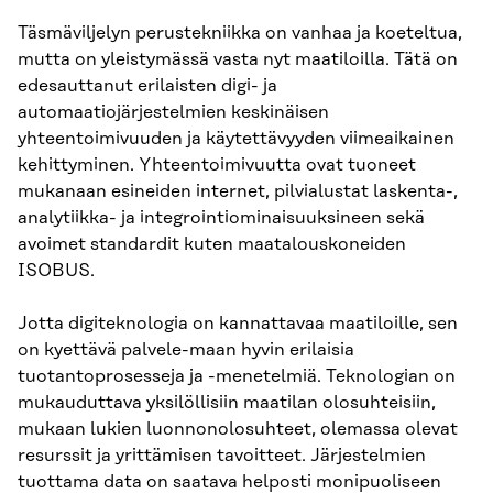
Täsmäviljelyn perustekniikka on vanhaa ja koeteltua,
mutta on yleistymässä vasta nyt maatiloilla. Tätä on
edesauttanut erilaisten digi- ja
automaatiojärjestelmien keskinäisen
yhteentoimivuuden ja käytettävyyden viimeaikainen
kehittyminen. Yhteentoimivuutta ovat tuoneet
mukanaan esineiden internet, pilvialustat laskenta-,
analytiikka- ja integrointiominaisuuksineen sekä
avoimet standardit kuten maatalouskoneiden
ISOBUS.
Jotta digiteknologia on kannattavaa maatiloille, sen
on kyettävä palvele-maan hyvin erilaisia
tuotantoprosesseja ja -menetelmiä. Teknologian on
mukauduttava yksilöllisiin maatilan olosuhteisiin,
mukaan lukien luonnonolosuhteet, olemassa olevat
resurssit ja yrittämisen tavoitteet. Järjestelmien
tuottama data on saatava helposti monipuoliseen