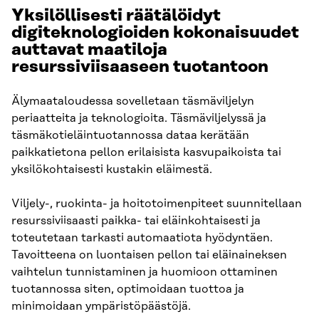
Yksilöllisesti räätälöidyt
digiteknologioiden kokonaisuudet
auttavat maatiloja
resurssiviisaaseen tuotantoon
Älymaataloudessa sovelletaan täsmäviljelyn
periaatteita ja teknologioita. Täsmäviljelyssä ja
täsmäkotieläintuotannossa dataa kerätään
paikkatietona pellon erilaisista kasvupaikoista tai
yksilökohtaisesti kustakin eläimestä.
Viljely-, ruokinta- ja hoitotoimenpiteet suunnitellaan
resurssiviisaasti paikka- tai eläinkohtaisesti ja
toteutetaan tarkasti automaatiota hyödyntäen.
Tavoitteena on luontaisen pellon tai eläinaineksen
vaihtelun tunnistaminen ja huomioon ottaminen
tuotannossa siten, optimoidaan tuottoa ja
minimoidaan ympäristöpäästöjä.