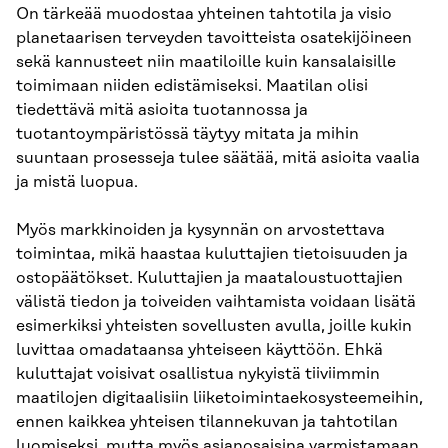
On tärkeää muodostaa yhteinen tahtotila ja visio
planetaarisen terveyden tavoitteista osatekijöineen
sekä kannusteet niin maatiloille kuin kansalaisille
toimimaan niiden edistämiseksi. Maatilan olisi
tiedettävä mitä asioita tuotannossa ja
tuotantoympäristössä täytyy mitata ja mihin
suuntaan prosesseja tulee säätää, mitä asioita vaalia
ja mistä luopua.
Myös markkinoiden ja kysynnän on arvostettava
toimintaa, mikä haastaa kuluttajien tietoisuuden ja
ostopäätökset. Kuluttajien ja maataloustuottajien
välistä tiedon ja toiveiden vaihtamista voidaan lisätä
esimerkiksi yhteisten sovellusten avulla, joille kukin
luvittaa omadataansa yhteiseen käyttöön. Ehkä
kuluttajat voisivat osallistua nykyistä tiiviimmin
maatilojen digitaalisiin liiketoimintaekosysteemeihin,
ennen kaikkea yhteisen tilannekuvan ja tahtotilan
luomiseksi, mutta myös asianosaisina varmistamaan,