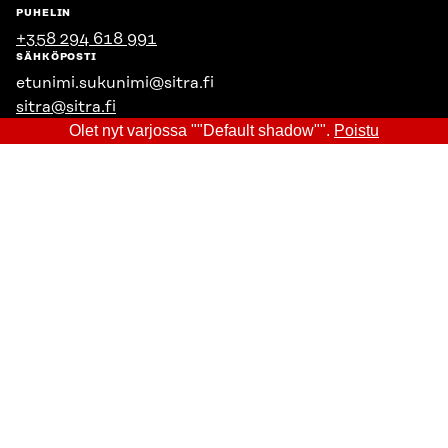
PUHELIN
+358 294 618 991
SÄHKÖPOSTI
etunimi.sukunimi@sitra.fi
sitra@sitra.fi
Olet nyt varjossa ""Default shadow"".
Poistu
SITRA SOSIAALISESSA MEDIASSA
LinkedIn
Instagram
YouTube
Sitra 2025
Tietosuoja