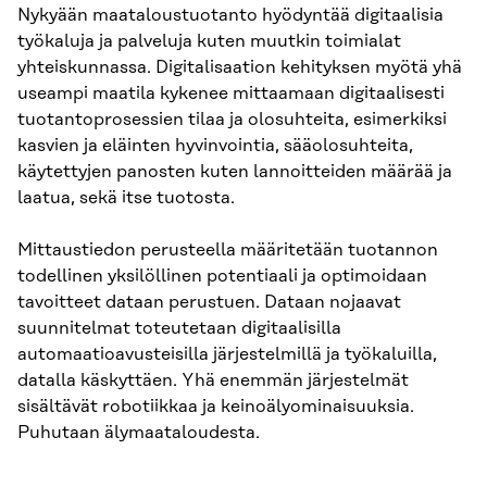
Nykyään maataloustuotanto hyödyntää digitaalisia
työkaluja ja palveluja kuten muutkin toimialat
yhteiskunnassa. Digitalisaation kehityksen myötä yhä
useampi maatila kykenee mittaamaan digitaalisesti
tuotantoprosessien tilaa ja olosuhteita, esimerkiksi
kasvien ja eläinten hyvinvointia, sääolosuhteita,
käytettyjen panosten kuten lannoitteiden määrää ja
laatua, sekä itse tuotosta.
Mittaustiedon perusteella määritetään tuotannon
todellinen yksilöllinen potentiaali ja optimoidaan
tavoitteet dataan perustuen. Dataan nojaavat
suunnitelmat toteutetaan digitaalisilla
automaatioavusteisilla järjestelmillä ja työkaluilla,
datalla käskyttäen. Yhä enemmän järjestelmät
sisältävät robotiikkaa ja keinoälyominaisuuksia.
Puhutaan älymaataloudesta.