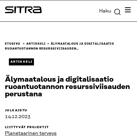
Siirry
Valik
Haku
suoraan
Sitra
sisältöön
↓
ETUSIVU
ARTIKKELI
ÄLYMAATALOUS JA DIGITALISAATIO
RUOANTUOTANNON RESURSSIVIISAUDEN…
ARTIKKELI
Älymaatalous ja digitalisaatio
ruoantuotannon resurssiviisauden
perustana
JULKAISTU
14.12.2023
LIITTYVÄT PROJEKTIT
Planetaarinen terveys