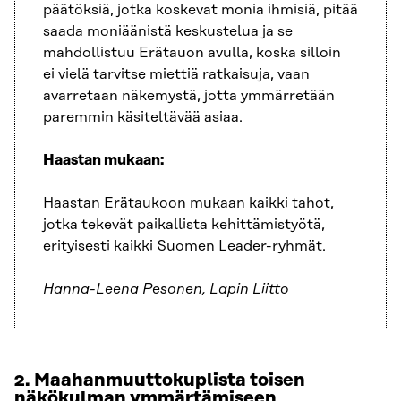
päätöksiä, jotka koskevat monia ihmisiä, pitää
saada moniäänistä keskustelua ja se
mahdollistuu Erätauon avulla, koska silloin
ei vielä tarvitse miettiä ratkaisuja, vaan
avarretaan näkemystä, jotta ymmärretään
paremmin käsiteltävää asiaa.
Haastan mukaan:
Haastan Erätaukoon mukaan kaikki tahot,
jotka tekevät paikallista kehittämistyötä,
erityisesti kaikki Suomen Leader-ryhmät.
Hanna-Leena Pesonen, Lapin Liitto
2. Maahanmuutt
o
k
uplista toisen
näkökulman ymmärtämiseen