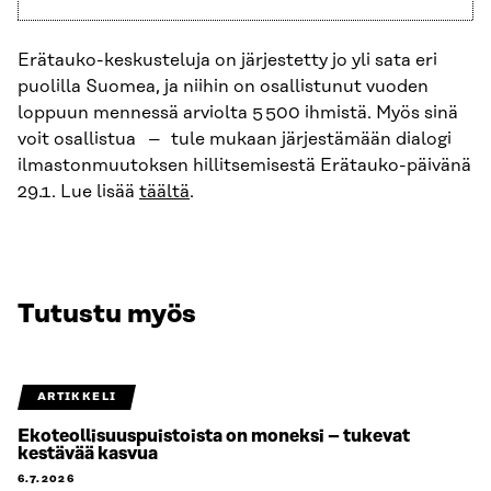
Erätauko-keskusteluja on järjestetty jo yli sata eri
puolilla Suomea, ja niihin on osallistunut vuoden
loppuun mennessä arviolta 5 500 ihmistä. Myös sinä
voit osallistua
–
tule mukaan järjestämään dialogi
ilmastonmuutoksen hillitsemisestä Erätauko-päivänä
29.1. Lue lisää
täältä
.
Tutustu myös
ARTIKKELI
Ekoteollisuuspuistoista on moneksi – tukevat
kestävää kasvua
6.7.2026