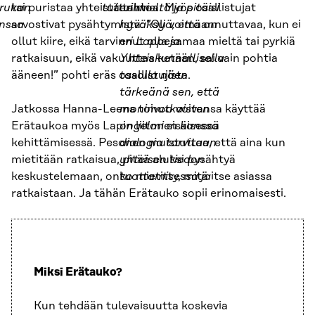
rukan
tai puristaa yhteistä tahtoa. Myös osallistujat
tuttuihin
eri mieltä ja pitäisi
nssa
arvostivat pysähtymistä: ”Oli voimaannuttavaa, kun ei
hyväksyä, että on
ollut kiire, eikä tarvinnut olla samaa mieltä tai pyrkiä
eri Lappeja.
ratkaisuun, eikä vakuuttaa ketään, sai vain pohtia
Yhteiskunnallisella
ääneen!” pohti eräs osallistujista.
tasolla näen
tärkeänä sen, että
Jatkossa Hanna-Leena toivoo voivansa käyttää
monimutkaisten
Erätaukoa myös Lapin liiton sisäisessä
ongelmien kanssa
kehittämisessä. Pesonen muistuttaa, että aina kun
dialogia tarvitaan
mietitään ratkaisua, pitää aluksi pysähtyä
yhteisen tiedon
keskustelemaan, onko mietitty, mitä itse asiassa
tuottamisessa ja
ratkaistaan. Ja tähän Erätauko sopii erinomaisesti.
Miksi Erätauko
?
Kun tehdään tulevaisuutta koskevia