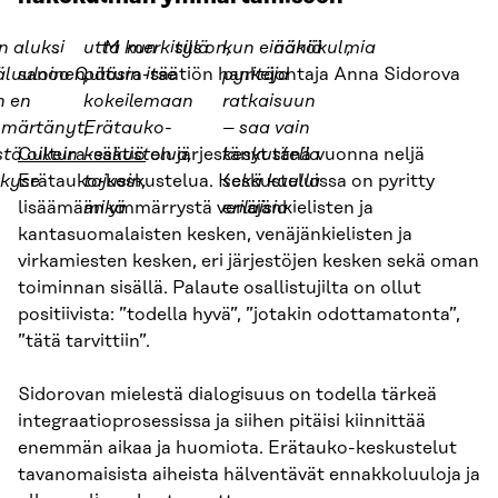
n aluksi
.
utta kun
M
merkitys
sillä
on,
kun ei
ääniä
näkökulmia
,
luuloinen,
sanoo Cultura-säätiön hankejohtaja Anna Sidorova
pääsin itse
pyritä
ja
n en
.
kokeilemaan
ratkaisuun
märtänyt,
Erätauko-
– saa vain
tä oikein
Cultura-säätiö
keskustelua,
on järjestänyt tänä vuonna neljä
keskustella
 kyse
Erätauko-keskustelua. Keskusteluissa on pyritty
tajusin,
sekä kuulla
lisäämään ymmärrystä venäjänkielisten ja
mikä
erilaisia
kantasuomalaisten kesken, venäjänkielisten ja
virkamiesten kesken, eri järjestöjen kesken sekä oman
toiminnan sisällä. Palaute osallistujilta on ollut
positiivista: ”todella hyvä”, ”jotakin odottamatonta”,
”tätä tarvittiin”.
Sidorovan mielestä dialogisuus on todella tärkeä
integraatioprosessissa ja siihen pitäisi kiinnittää
enemmän aikaa ja huomiota. Erätauko-keskustelut
tavanomaisista aiheista hälventävät ennakkoluuloja ja