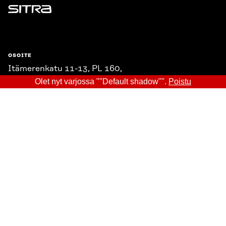
Sitra
OSOITE
Itämerenkatu 11-13, PL 160,
00181 Helsinki
Olet nyt varjossa ""Default shadow"".
Poistu
Saapumisohjeet
Y-TUNNUS
0202132-3
PUHELIN
+358 294 618 991
SÄHKÖPOSTI
etunimi.sukunimi@sitra.fi
sitra@sitra.fi