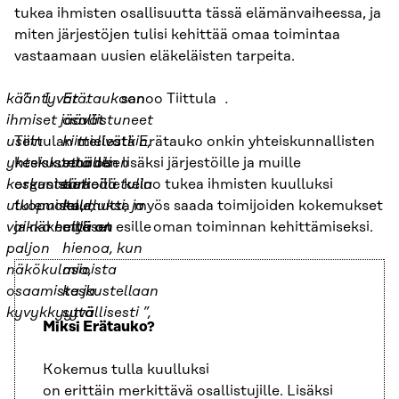
tukea ihmisten osallisuutta tässä elämänvaiheessa, ja
miten järjestöjen tulisi kehittää omaa toimintaa
vastaamaan uusien eläkeläisten tarpeita.
kääntyvät
”
I
Erätaukoon
.
sanoo Tiittula
.
ihmiset jäävät
osallistuneet
usein
Tiittulan mielestä Erätauko onkin yhteiskunnallisten
kiittelivätkin,
yhteiskunnallisen
keskusteluiden lisäksi järjestöille ja muille
että oli
keskustelun
organisaatioille keino tukea ihmisten kuulluksi
tärkeää tulla
ulkopuolelle,
tulemista, mutta myös saada toimijoiden kokemukset
kuulluksi, ja
vaikka heillä on
ja näkemykset esille oman toiminnan kehittämiseksi.
että on
paljon
hienoa, kun
näkökulmia,
asioista
osaamista ja
keskustellaan
kyvykkyyttä
syvällisesti ”,
M
iksi Erätauko
?
Kokemus tulla kuulluksi
on erittäin merkittävä osallistujille. Lisäksi