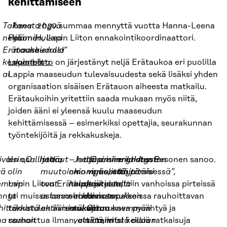
kehittämiseen
Takana
”
heesta hyvä
2030.
summaa mennyttä vuotta Hanna-Leena
neljä
Pesonen, Lapin Liiton ennakointikoordinaattori.
elämä
Huikea
Erätauko-
maaseudulla
kierros!”
keskustelua
Lapin Liitto
vuonna
on järjestänyt neljä Erätaukoa eri puolilla
ai
Lappia maaseudun tulevaisuudesta sekä lisäksi yhden
organisaation sisäisen Erätauon aiheesta matkailu.
Erätaukoihin yritettiin saada mukaan myös niitä,
joiden ääni ei yleensä kuulu maaseudun
kehittämisessä – esimerkiksi opettajia, seurakunnan
työntekijöitä ja rekkakuskeja.
ivalsin,
len osallistanut
. O
heitä,
jotka
– heitä
Jotta saisi
. Opimme yhdessä
ja omiin
erilaisten
merkitysten
Pesonen sanoo.
tä olin
muutoinkin
on
monipuolista
myös, että pitäisi
verkostoihin
löytämisessä”,
emmin
Lapin Liiton Erätauot järjestettiin vanhoissa pirteissä
ovat
helppo
keskustelua,
keskustella
hnyt
tai muissa tunnelmallisissa paikoissa rauhoittavan
asiassa
saada
ei kannata
konsensuksen
hittämistä
takkatulen ääressä. Oli mukava pysähtyä ja
aktiivisia
mukaan.
tukeutua
sijaan enemmän
na saman
rauhoittua ilman, että tarvitsi keksiä ratkaisuja
vain omiin
siitä, mistä ollaan