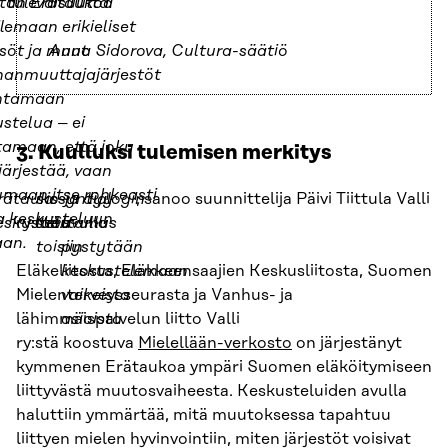
tan Erätaukoa
tulevaisuutta.
lemaan erikieliset
söt ja muut
Anna Sidorova, Cultura-säätiö
anmuuttajajärjestöt
ntamaan
stelua – ei
tamaan, että joku
3. Kuulluksi tulemisen merkitys
ärjestää, vaan
umaan itse rohkeasti
rätauko-
sa syntyy
is
ja dialogin
,
, sanoo suunnittelija Päivi Tiittula Valli
a keskusteluun
eskustelu
ry:stä.
luottamus
avulla
an.
toisiin
pystytään
Eläkeliitosta, Eläkkeensaajien Keskusliitosta, Suomen
keskustelemaan
Mielenterveysseurasta ja Vanhus- ja
vaikeista
lähimmäispalvelun liitto Valli
asioista
ry:stä koostuva
Mielellään-verkosto
on järjestänyt
kymmenen Erätaukoa ympäri Suomen eläköitymiseen
liittyvästä muutosvaiheesta. Keskusteluiden avulla
haluttiin ymmärtää, mitä muutoksessa tapahtuu
liittyen mielen hyvinvointiin, miten järjestöt voisivat