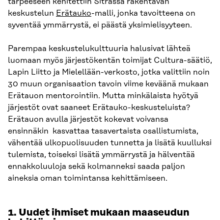
tarpeeseen kehitettiin Sitrassa rakentavan
keskustelun
Erätauko
-malli, jonka tavoitteena on
syventää ymmärrystä, ei päästä yksimielisyyteen.
Parempaa keskustelukulttuuria halusivat lähteä
luomaan myös järjestökentän toimijat Cultura-säätiö,
Lapin Liitto ja Mielellään-verkosto, jotka valittiin noin
30 muun organisaation tavoin viime keväänä mukaan
Erätauon mentorointiin. Mutta minkälaista hyötyä
järjestöt ovat saaneet Erätauko-keskusteluista?
Erätauon avulla järjestöt kokevat voivansa
ensinnäkin kasvattaa tasavertaista osallistumista,
vähentää ulkopuolisuuden tunnetta ja lisätä kuulluksi
tulemista, toiseksi lisätä ymmärrystä ja hälventää
ennakkoluuloja sekä kolmanneksi saada paljon
aineksia oman toimintansa kehittämiseen.
1. Uudet ihmiset mukaan maaseudun