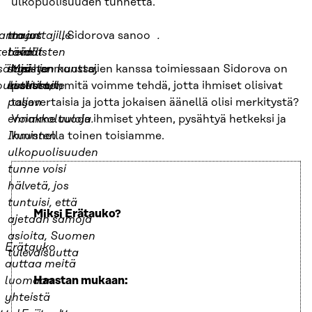
ulkopuolisuuden tunnetta.
nmuuttajille
tta jos
maan
, Sidorova sanoo
.
stetään
heidät
tavallisten
sä työ- ja
saisi
ihmisten kanssa,
Maahanmuuttajien kanssa toimiessaan Sidorova on
oulutusta,
keskustele
ei olisi niin
pohtinut, mitä voimme tehdä, jotta ihmiset olisivat
paljon
tasavertaisia ja jotta jokaisen äänellä olisi merkitystä?
ennakkoluuloja.
Voimme tuoda ihmiset yhteen, pysähtyä hetkeksi ja
Ihmisten
kuunnella toinen toisiamme.
ulkopuolisuuden
tunne voisi
hälvetä, jos
tuntuisi, että
Miksi Erätauko?
ajetaan samoja
asioita, Suomen
Erätauko
tulevaisuutta
auttaa meitä
luomaan
Haastan mukaan:
yhteistä