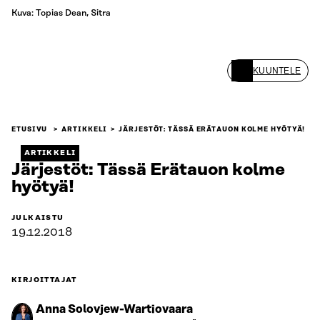
Kuva: Topias Dean, Sitra
KUUNTELE
ETUSIVU
ARTIKKELI
JÄRJESTÖT: TÄSSÄ ERÄTAUON KOLME HYÖTYÄ!
ARTIKKELI
Järjestöt: Tässä Erätauon kolme
hyötyä!
JULKAISTU
19.12.2018
KIRJOITTAJAT
Anna Solovjew-Wartiovaara