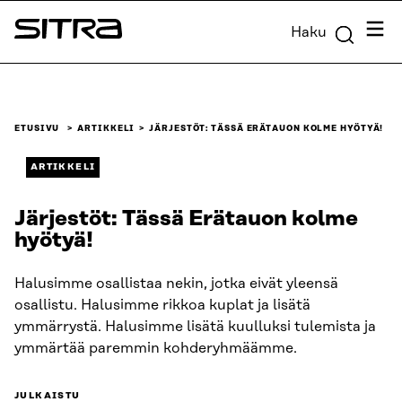
Siirry
Valik
Haku
suoraan
Sitra
sisältöön
↓
ETUSIVU
ARTIKKELI
JÄRJESTÖT: TÄSSÄ ERÄTAUON KOLME HYÖTYÄ!
ARTIKKELI
Järjestöt: Tässä Erätauon kolme
hyötyä!
Halusimme osallistaa nekin, jotka eivät yleensä
osallistu. Halusimme rikkoa kuplat ja lisätä
ymmärrystä. Halusimme lisätä kuulluksi tulemista ja
ymmärtää paremmin kohderyhmäämme.
JULKAISTU