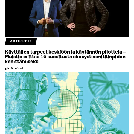
ARTIKKELI
Käyttäjien tarpeet keskiöön ja käytännön pilotteja –
Muistio esittää 10 suositusta ekosysteemitilinpidon
kehittämiseksi
30.6.2026