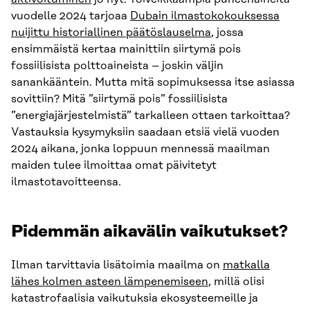
vuodelle 2024 tarjoaa
Dubain ilmastokokouksessa
nuijittu historiallinen päätöslauselma
, jossa
ensimmäistä kertaa mainittiin siirtymä pois
fossiilisista polttoaineista – joskin väljin
sanankääntein. Mutta mitä sopimuksessa itse asiassa
sovittiin? Mitä ”siirtymä pois” fossiilisista
”energiajärjestelmistä” tarkalleen ottaen tarkoittaa?
Vastauksia kysymyksiin saadaan etsiä vielä vuoden
2024 aikana, jonka loppuun mennessä maailman
maiden tulee ilmoittaa omat päivitetyt
ilmastotavoitteensa.
Pidemmän aikavälin vaikutukset?
Ilman tarvittavia lisätoimia maailma on
matkalla
lähes kolmen asteen lämpenemiseen
, millä olisi
katastrofaalisia vaikutuksia ekosysteemeille ja