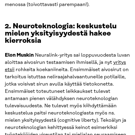
menossa (toivottavasti parempaan!).
2.
Neuroteknologia: keskustelu
mielen yksityisyydestä hakee
kierroksia
Elon Muskin
Neuralink-yritys sai loppuvuodesta luvan
aloittaa aivosirun testaamisen ihmisellä, ja nyt
yritys
etsii
rohkeita koekaniineita. Ensimmäiset aivosirut on
tarkoitus istuttaa neliraajahalvaantuneille potilaille,
jotka voisivat sirun avulla käyttää tietokonetta.
Ensimmäiset toteutuneet leikkaukset tulevat
antamaan pienen välähdyksen neuroteknologian
tulevaisuudesta. Ne tulevat myös kiihdyttämään
keskustelua paitsi neuroteknologiasta myös ns.
mielen yksityisyydestä (cognitive liberty). Tekoälyn ja
neuroteknologian kehittyessä keinot esimerkiksi
työntekijöiden vireystilan tai mielialan seuraamiseen