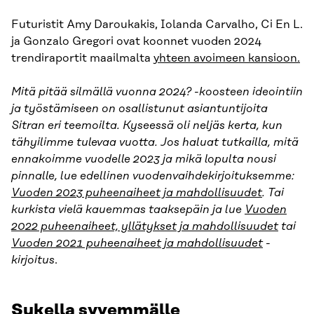
Futuristit Amy Daroukakis, Iolanda Carvalho, Ci En L.
ja Gonzalo Gregori ovat koonnet vuoden 2024
trendiraportit maailmalta
yhteen avoimeen kansioon.
Mitä pitää silmällä vuonna 2024? -koosteen ideointiin
ja työstämiseen on osallistunut asiantuntijoita
Sitran eri teemoilta. Kyseessä oli neljäs kerta, kun
tähyilimme tulevaa vuotta. Jos haluat tutkailla, mitä
ennakoimme vuodelle 2023 ja mikä lopulta nousi
pinnalle, lue edellinen vuodenvaihdekirjoituksemme:
Vuoden 2023 puheenaiheet ja mahdollisuudet
. Tai
kurkista vielä kauemmas taaksepäin ja lue
Vuoden
2022 puheenaiheet, yllätykset ja mahdollisuudet
tai
Vuoden 2021 puheenaiheet ja mahdollisuudet
-
kirjoitus
.
Sukella syvemmälle