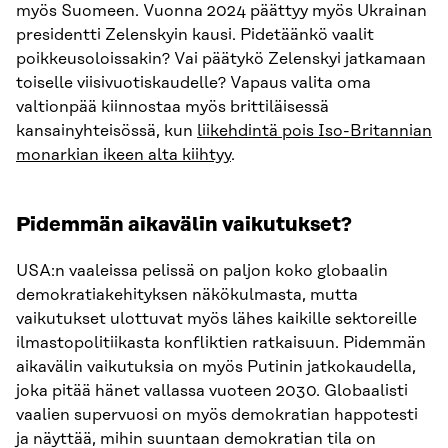
myös Suomeen. Vuonna 2024 päättyy myös Ukrainan
presidentti Zelenskyin kausi. Pidetäänkö vaalit
poikkeusoloissakin? Vai päätykö Zelenskyi jatkamaan
toiselle viisivuotiskaudelle? Vapaus valita oma
valtionpää kiinnostaa myös brittiläisessä
kansainyhteisössä, kun
liikehdintä pois Iso-Britannian
monarkian ikeen alta kiihtyy
.
Pidemmän aikavälin vaikutukset?
USA:n vaaleissa pelissä on paljon koko globaalin
demokratiakehityksen näkökulmasta, mutta
vaikutukset ulottuvat myös lähes kaikille sektoreille
ilmastopolitiikasta konfliktien ratkaisuun. Pidemmän
aikavälin vaikutuksia on myös Putinin jatkokaudella,
joka pitää hänet vallassa vuoteen 2030. Globaalisti
vaalien supervuosi on myös demokratian happotesti
ja näyttää, mihin suuntaan demokratian tila on