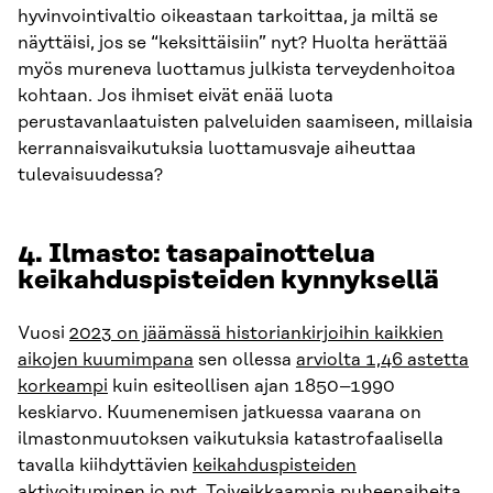
hyvinvointivaltio oikeastaan tarkoittaa, ja miltä se
näyttäisi, jos se “keksittäisiin” nyt? Huolta herättää
myös mureneva luottamus julkista terveydenhoitoa
kohtaan. Jos ihmiset eivät enää luota
perustavanlaatuisten palveluiden saamiseen, millaisia
kerrannaisvaikutuksia luottamusvaje aiheuttaa
tulevaisuudessa?
4.
Ilmasto: tasapainottelua
keikahduspisteiden kynnyksellä
Vuosi
2023 on jäämässä historiankirjoihin kaikkien
aikojen kuumimpana
sen ollessa
arviolta 1,46 astetta
korkeampi
kuin esiteollisen ajan 1850–1990
keskiarvo. Kuumenemisen jatkuessa vaarana on
ilmastonmuutoksen vaikutuksia katastrofaalisella
tavalla kiihdyttävien
keikahduspisteiden
aktivoituminen
jo nyt. Toiveikkaampia puheenaiheita