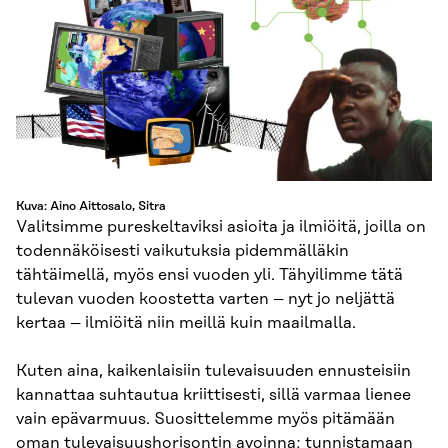
Kuva: Aino Aittosalo, Sitra
Valitsimme pureskeltaviksi asioita ja ilmiöitä, joilla on
todennäköisesti vaikutuksia pidemmälläkin
tähtäimellä, myös ensi vuoden yli. Tähyilimme tätä
tulevan vuoden koostetta varten – nyt jo neljättä
kertaa – ilmiöitä niin meillä kuin maailmalla.
Kuten aina, kaikenlaisiin tulevaisuuden ennusteisiin
kannattaa suhtautua kriittisesti, sillä varmaa lienee
vain epävarmuus. Suosittelemme myös pitämään
heik
oman tulevaisuushorisontin avoinna; tunnistamaan