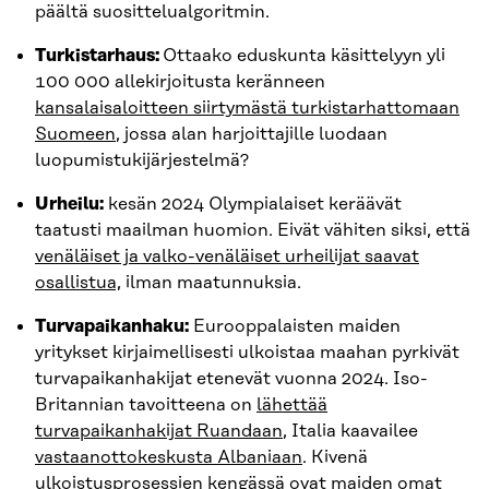
päältä suosittelualgoritmin.
Turkistarhaus:
Ottaako eduskunta käsittelyyn yli
100 000 allekirjoitusta keränneen
kansalaisaloitteen siirtymästä turkistarhattomaan
Suomeen
, jossa alan harjoittajille luodaan
luopumistukijärjestelmä?
Urheilu:
kesän 2024 Olympialaiset keräävät
taatusti maailman huomion. Eivät vähiten siksi, että
venäläiset ja valko-venäläiset urheilijat saavat
osallistua,
ilman maatunnuksia.
Turvapaikanhaku:
Eurooppalaisten maiden
yritykset kirjaimellisesti ulkoistaa maahan pyrkivät
turvapaikanhakijat etenevät vuonna 2024. Iso-
Britannian tavoitteena on
lähettää
turvapaikanhakijat Ruandaan
, Italia kaavailee
vastaanottokeskusta Albaniaan
. Kivenä
ulkoistusprosessien kengässä ovat maiden omat