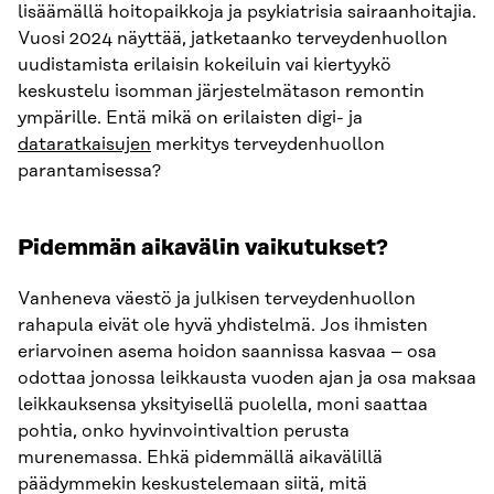
lisäämällä hoitopaikkoja ja psykiatrisia sairaanhoitajia.
Vuosi 2024 näyttää, jatketaanko terveydenhuollon
uudistamista erilaisin kokeiluin vai kiertyykö
keskustelu isomman järjestelmätason remontin
ympärille. Entä mikä on erilaisten digi- ja
dataratkaisujen
merkitys terveydenhuollon
parantamisessa?
Pidemmän aikavälin vaikutukset?
Vanheneva väestö ja julkisen terveydenhuollon
rahapula eivät ole hyvä yhdistelmä. Jos ihmisten
eriarvoinen asema hoidon saannissa kasvaa – osa
odottaa jonossa leikkausta vuoden ajan ja osa maksaa
leikkauksensa yksityisellä puolella, moni saattaa
pohtia, onko hyvinvointivaltion perusta
murenemassa. Ehkä pidemmällä aikavälillä
päädymmekin keskustelemaan siitä, mitä