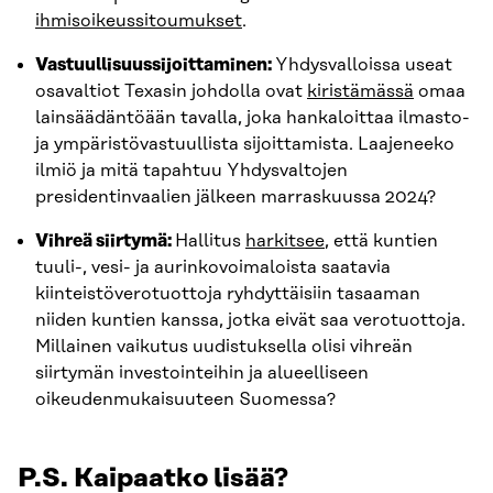
ihmisoikeussitoumukset
.
Vastuullisuussijoittaminen:
Yhdysvalloissa useat
osavaltiot Texasin johdolla ovat
kiristämässä
omaa
lainsäädäntöään tavalla, joka hankaloittaa ilmasto-
ja ympäristövastuullista sijoittamista. Laajeneeko
ilmiö ja mitä tapahtuu Yhdysvaltojen
presidentinvaalien jälkeen marraskuussa 2024?
Vihreä siirtymä:
Hallitus
harkitsee
, että kuntien
tuuli-, vesi- ja aurinkovoimaloista saatavia
kiinteistöverotuottoja ryhdyttäisiin tasaaman
niiden kuntien kanssa, jotka eivät saa verotuottoja.
Millainen vaikutus uudistuksella olisi vihreän
siirtymän investointeihin ja alueelliseen
oikeudenmukaisuuteen Suomessa?
P.S. Kaipaatko lisää?