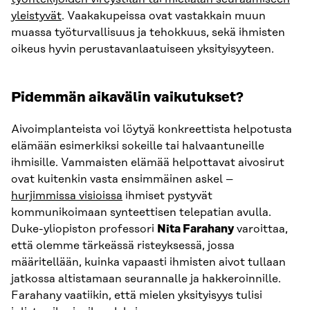
yleistyvät
. Vaakakupeissa ovat vastakkain muun
muassa työturvallisuus ja tehokkuus, sekä ihmisten
oikeus hyvin perustavanlaatuiseen yksityisyyteen.
Pidemmän aikavälin vaikutukset?
Aivoimplanteista voi löytyä konkreettista helpotusta
elämään esimerkiksi sokeille tai halvaantuneille
ihmisille. Vammaisten elämää helpottavat aivosirut
ovat kuitenkin vasta ensimmäinen askel –
hurjimmissa visioissa
ihmiset pystyvät
kommunikoimaan synteettisen telepatian avulla.
Duke-yliopiston professori
Nita Farahany
varoittaa,
että olemme tärkeässä risteyksessä, jossa
määritellään, kuinka vapaasti ihmisten aivot tullaan
jatkossa altistamaan seurannalle ja hakkeroinnille.
Farahany vaatiikin, että mielen yksityisyys tulisi