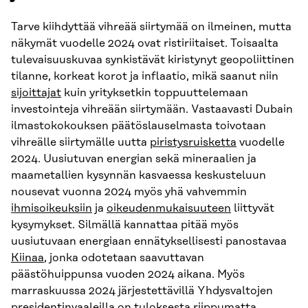
Tarve kiihdyttää vihreää siirtymää on ilmeinen, mutta
näkymät vuodelle 2024 ovat ristiriitaiset. Toisaalta
tulevaisuuskuvaa synkistävät kiristynyt geopoliittinen
tilanne, korkeat korot ja inflaatio, mikä saanut niin
sijoittajat
kuin yrityksetkin toppuuttelemaan
investointeja vihreään siirtymään. Vastaavasti Dubain
ilmastokokouksen päätöslauselmasta toivotaan
vihreälle siirtymälle uutta
piristysruisketta
vuodelle
2024. Uusiutuvan energian sekä mineraalien ja
maametallien kysynnän kasvaessa keskusteluun
nousevat vuonna 2024 myös yhä vahvemmin
ihmisoikeuksiin
ja
oikeudenmukaisuuteen
liittyvät
kysymykset. Silmällä kannattaa pitää myös
uusiutuvaan energiaan ennätyksellisesti panostavaa
Kiinaa
, jonka odotetaan saavuttavan
päästöhuippunsa vuoden 2024 aikana. Myös
marraskuussa 2024 järjestettävillä Yhdysvaltojen
presidentinvaaleilla on tuloksesta riippumatta