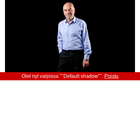
Olet nyt varjossa ""Default shadow"".
Poistu
Sitra
OSOITE