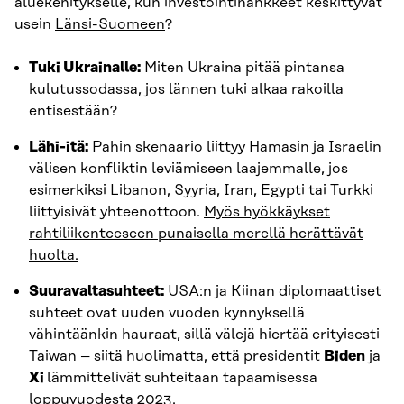
aluekehitykselle, kun investointihankkeet keskittyvät
usein
Länsi-Suomeen
?
Tuki Ukrainalle:
Miten Ukraina pitää pintansa
kulutussodassa, jos lännen tuki alkaa rakoilla
entisestään?
Lähi-itä:
Pahin skenaario liittyy Hamasin ja Israelin
välisen konfliktin leviämiseen laajemmalle, jos
esimerkiksi Libanon, Syyria, Iran, Egypti tai Turkki
liittyisivät yhteenottoon.
Myös hyökkäykset
rahtiliikenteeseen punaisella merellä herättävät
huolta.
Suuravaltasuhteet:
USA:n ja Kiinan diplomaattiset
suhteet ovat uuden vuoden kynnyksellä
vähintäänkin hauraat, sillä välejä hiertää erityisesti
Taiwan – siitä huolimatta, että presidentit
Biden
ja
Xi
lämmittelivät suhteitaan tapaamisessa
loppuvuodesta 2023.