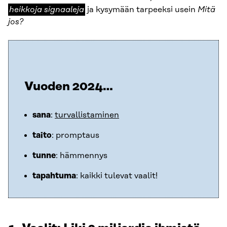
sign
heikkoja signaaleja
ja kysymään tarpeeksi usein
Mitä
jos?
Vuoden 2024…
sana
:
turvallistaminen
taito
: promptaus
tunne
: hämmennys
tapahtuma
: kaikki tulevat vaalit!