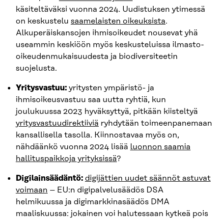
käsiteltäväksi vuonna 2024. Uudistuksen ytimessä
on keskustelu
saamelaisten oikeuksista
.
Alkuperäiskansojen ihmisoikeudet nousevat yhä
useammin keskiöön myös keskusteluissa ilmasto-
oikeudenmukaisuudesta ja biodiversiteetin
suojelusta.
Yritysvastuu:
yritysten ympäristö- ja
ihmisoikeusvastuu saa uutta ryhtiä, kun
joulukuussa 2023 hyväksyttyä, pitkään kiisteltyä
yritysvastuudirektiiviä
ryhdytään toimeenpanemaan
kansallisella tasolla. Kiinnostavaa myös on,
nähdäänkö vuonna 2024 lisää
luonnon saamia
hallituspaikkoja yrityksissä
?
Digilainsäädäntö:
digijättien uudet säännöt astuvat
voimaan
– EU:n digipalvelusäädös DSA
helmikuussa ja digimarkkinasäädös DMA
maaliskuussa: jokainen voi halutessaan kytkeä pois