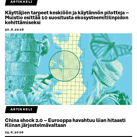
ARTIKKELI
Käyttäjien tarpeet keskiöön ja käytännön pilotteja –
Muistio esittää 10 suositusta ekosysteemitilinpidon
kehittämiseksi
30.6.2026
ARTIKKELI
China shock 2.0 – Eurooppa havahtuu liian hitaasti
Kiinan järjestelmävaltaan
25.6.2026