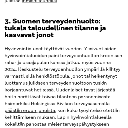
julistaa
ihmisoikeudeksi
.
3.
Suomen terveydenhuolto:
tukala taloudellinen tilanne ja
kasvavat jonot
Hyvinvointialueet täyttävät vuoden. Yksivuotiaiden
hyvinvointialueiden paini terveydenhuollon kroonisen
raha- ja osaajapulan kanssa jatkuu myös vuonna
2024. Keskustelu terveydenhuollon ympärillä kiihtyy
varmasti, sillä henkilöstöpula, jonot tai
heikentynyt
luottamus julkiseen terveydenhuoltoon
tuskin
korjaantuvat hetkessä. Uudenlaiset tavat järjestää
hoito herättävät toivoa tilanteen paranemisesta.
Esimerkiksi Helsingissä Kivikon terveysasemalla
päästiin eroon jonoista
, kun koko työyhteisö otettiin
kehittämiseen mukaan. Lapin hyvinvointialueella
kokeiltiin
panostaa mielenterveyspäivystykseen