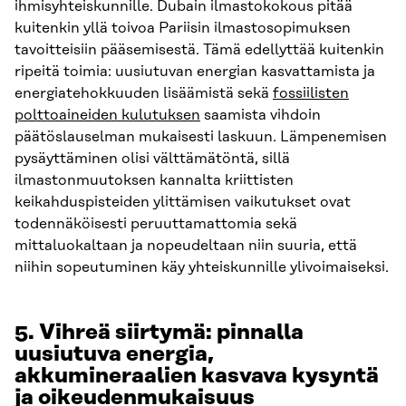
ihmisyhteiskunnille. Dubain ilmastokokous pitää
kuitenkin yllä toivoa Pariisin ilmastosopimuksen
tavoitteisiin pääsemisestä. Tämä edellyttää kuitenkin
ripeitä toimia: uusiutuvan energian kasvattamista ja
energiatehokkuuden lisäämistä sekä
fossiilisten
polttoaineiden kulutuksen
saamista vihdoin
päätöslauselman mukaisesti laskuun. Lämpenemisen
pysäyttäminen olisi välttämätöntä, sillä
ilmastonmuutoksen kannalta kriittisten
keikahduspisteiden ylittämisen vaikutukset ovat
todennäköisesti peruuttamattomia sekä
mittaluokaltaan ja nopeudeltaan niin suuria, että
niihin sopeutuminen käy yhteiskunnille ylivoimaiseksi.
5.
Vihreä siirtymä: pinnalla
uusiutuva energia,
akkumineraalien kasvava kysyntä
ja oikeudenmukaisuus