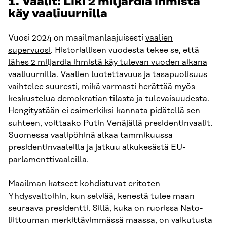
1.
Vaalit: Liki 2 miljardia ihmistä
käy vaaliuurnilla
Vuosi 2024 on maailmanlaajuisesti
vaalien
supervuosi
. Historiallisen vuodesta tekee se, että
lähes 2 miljardia ihmistä käy tulevan vuoden aikana
vaaliuurnilla
. Vaalien luotettavuus ja tasapuolisuus
vaihtelee suuresti, mikä varmasti herättää myös
keskustelua demokratian tilasta ja tulevaisuudesta.
Hengitystään ei esimerkiksi kannata pidätellä sen
suhteen, voittaako Putin Venäjällä presidentinvaalit.
Suomessa vaalipöhinä alkaa tammikuussa
presidentinvaaleilla ja jatkuu alkukesästä EU-
parlamenttivaaleilla.
Maailman katseet kohdistuvat eritoten
Yhdysvaltoihin, kun selviää, kenestä tulee maan
seuraava presidentti. Sillä, kuka on ruorissa Nato-
liittouman merkittävimmässä maassa, on vaikutusta