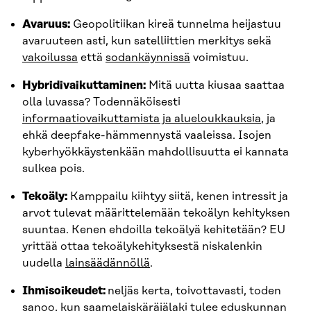
Avaruus:
Geopolitiikan kireä tunnelma heijastuu
avaruuteen asti, kun satelliittien merkitys sekä
vakoilussa
että
sodankäynnissä
voimistuu.
Hybridivaikuttaminen:
Mitä uutta kiusaa saattaa
olla luvassa? Todennäköisesti
informaatiovaikuttamista ja alueloukkauksia
, ja
ehkä deepfake-hämmennystä vaaleissa. Isojen
kyberhyökkäystenkään mahdollisuutta ei kannata
sulkea pois.
Tekoäly:
Kamppailu kiihtyy siitä, kenen intressit ja
arvot tulevat määrittelemään tekoälyn kehityksen
suuntaa. Kenen ehdoilla tekoälyä kehitetään? EU
yrittää ottaa tekoälykehityksestä niskalenkin
uudella
lainsäädännöllä
.
Ihmisoikeudet:
neljäs kerta, toivottavasti, toden
sanoo, kun
saamelaiskäräjälaki
tulee eduskunnan