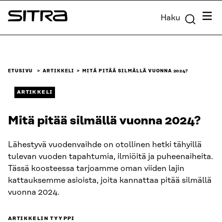
Siirry
Valik
Haku
suoraan
Sitra
sisältöön
↓
ETUSIVU
ARTIKKELI
MITÄ PITÄÄ SILMÄLLÄ VUONNA 2024?
ARTIKKELI
Mitä pitää silmällä vuonna 2024?
Lähestyvä vuodenvaihde on otollinen hetki tähyillä
tulevan vuoden tapahtumia, ilmiöitä ja puheenaiheita.
Tässä koosteessa tarjoamme oman viiden lajin
kattauksemme asioista, joita kannattaa pitää silmällä
vuonna 2024.
ARTIKKELIN TYYPPI