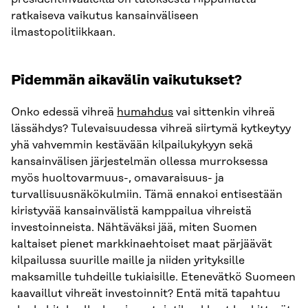
ratkaiseva vaikutus kansainväliseen
ilmastopolitiikkaan.
Pidemmän aikavälin vaikutukset?
Onko edessä vihreä
humahdus
vai sittenkin vihreä
lässähdys? Tulevaisuudessa vihreä siirtymä kytkeytyy
yhä vahvemmin kestävään kilpailukykyyn sekä
kansainvälisen järjestelmän ollessa murroksessa
myös huoltovarmuus-, omavaraisuus- ja
turvallisuusnäkökulmiin. Tämä ennakoi entisestään
kiristyvää kansainvälistä kamppailua vihreistä
investoinneista. Nähtäväksi jää, miten Suomen
kaltaiset pienet markkinaehtoiset maat pärjäävät
kilpailussa suurille maille ja niiden yrityksille
maksamille tuhdeille tukiaisille. Etenevätkö Suomeen
kaavaillut vihreät investoinnit? Entä mitä tapahtuu