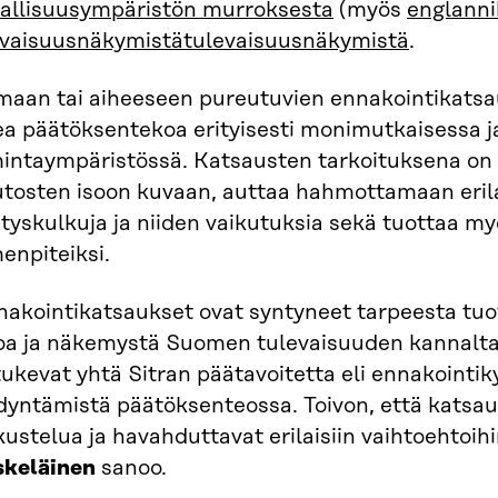
vallisuusympäristön murroksesta
(myös
englanni
evaisuusnäkymistätulevaisuusnäkymistä
.
maan tai aiheeseen pureutuvien ennakointikatsa
ea päätöksentekoa erityisesti monimutkaisessa 
mintaympäristössä. Katsausten tarkoituksena on
tosten isoon kuvaan, auttaa hahmottamaan erilai
tyskulkuja ja niiden vaikutuksia sekä tuottaa my
enpiteiksi.
nakointikatsaukset ovat syntyneet tarpeesta tuo
toa ja näkemystä Suomen tulevaisuuden kannalta
ukevat yhtä Sitran päätavoitetta eli ennakointik
dyntämistä päätöksenteossa. Toivon, että katsau
ustelua ja havahduttavat erilaisiin vaihtoehtoihi
skeläinen
sanoo.