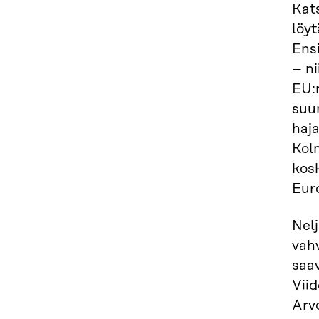
Kats
löy
Ensi
– ni
EU:
suun
haja
Kol
kosk
Eur
Nelj
vah
saa
Viid
Arvo