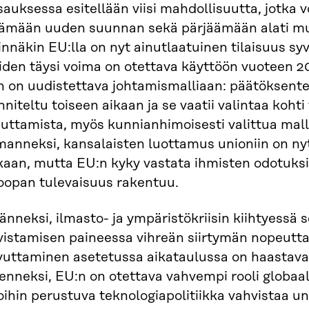
auksessa esitellään viisi mahdollisuutta, jotka v
tämään uuden suunnan sekä pärjäämään alati m
nnäkin EU:lla on nyt ainutlaatuinen tilaisuus s
iden täysi voima on otettava käyttöön vuoteen 2
n on uudistettava johtamismalliaan: päätöksente
niteltu toiseen aikaan ja se vaatii valintaa kohti
uttamista, myös kunnianhimoisesti valittua mall
manneksi, kansalaisten luottamus unioniin on n
aan, mutta EU:n kyky vastata ihmisten odotuksii
oopan tulevaisuus rakentuu.
änneksi, ilmasto- ja ympäristökriisin kiihtyessä 
vistamisen paineessa vihreän siirtymän nopeutta
vuttaminen asetetussa aikataulussa on haastava
enneksi, EU:n on otettava vahvempi rooli globaal
ihin perustuva teknologiapolitiikka vahvistaa un