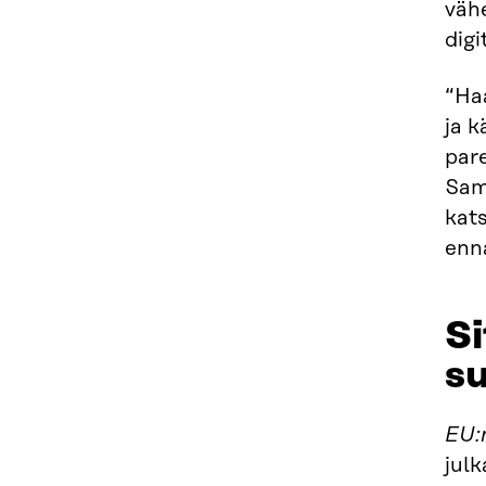
vähe
digi
“Haa
ja k
par
Sama
kat
enn
Si
s
EU:
jul