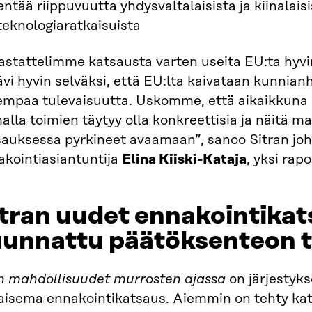
ntää riippuvuutta yhdysvaltalaisista ja kiinalaisi
teknologiaratkaisuista
stattelimme katsausta varten useita EU:ta hyvin
ävi hyvin selväksi, että EU:lta kaivataan kunnian
empaa tulevaisuutta. Uskomme, että aikaikkuna s
lla toimien täytyy olla konkreettisia ja näitä 
sauksessa pyrkineet avaamaan”, sanoo Sitran jo
akointiasiantuntija
Elina Kiiski-Kataja
, yksi rapo
tran uudet ennakointikat
uunnattu päätöksenteon t
n mahdollisuudet murrosten ajassa
on järjestyk
kaisema ennakointikatsaus. Aiemmin on tehty ka