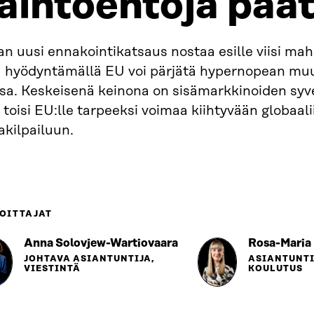
aihtoehtoja päät
an uusi ennakointikatsaus nostaa esille viisi mah
ta hyödyntämällä EU voi pärjätä hypernopean mu
ssa. Keskeisenä keinona on sisämarkkinoiden sy
 toisi EU:lle tarpeeksi voimaa kiihtyvään globaali
akilpailuun.
OITTAJAT
Anna Solovjew-Wartiovaara
Rosa-Maria
JOHTAVA ASIANTUNTIJA,
ASIANTUNTI
VIESTINTÄ
KOULUTUS