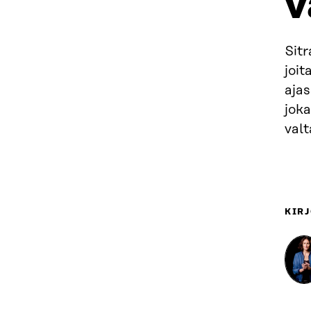
v
Sitr
joi
aja
joka
valt
KIRJ