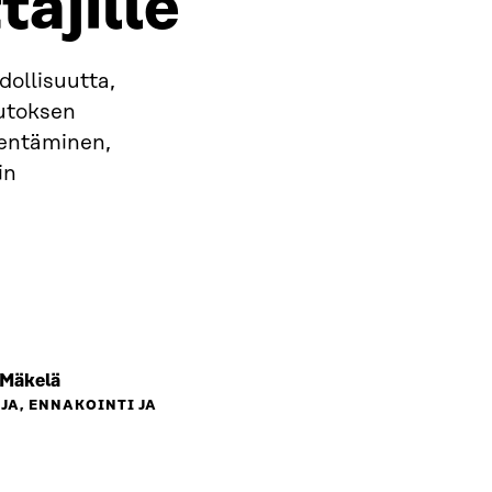
täjille
dollisuutta,
utoksen
ventäminen,
in
 Mäkelä
JA, ENNAKOINTI JA