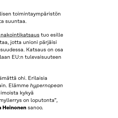
älisen toimintaympäristön
ta suuntaa.
nakointikatsaus
tuo esille
aa, jotta unioni pärjäisi
isuudessa. Katsaus on osa
llaan EU:n tulevaisuuteen
mättä ohi. Erilaisia
kain. Elämme
hypernopean
himoista kykyä
yllerrys on loputonta”,
a Heinonen
sanoo.