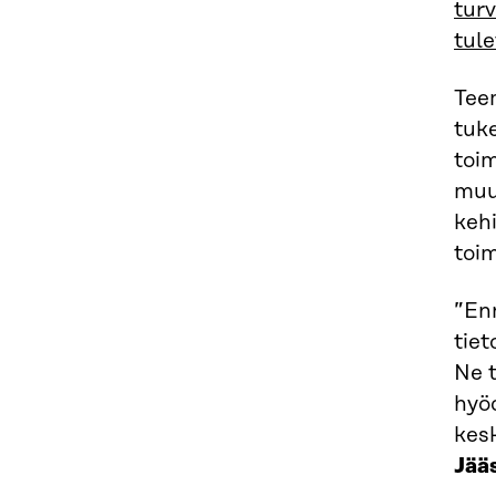
tur
tul
Tee
tuk
toi
muu
kehi
toim
”En
tie
Ne t
hyö
kesk
Jää