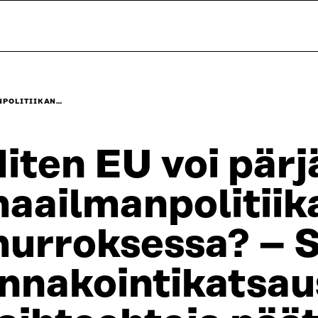
NPOLITIIKAN…
iten EU voi pärj
aailmanpolitiik
urroksessa? – S
nnakointikatsau