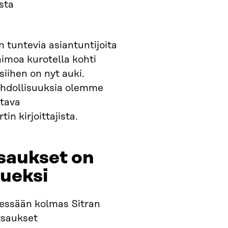
sta
 tuntevia asiantuntijoita
himoa kurotella kohti
iihen on nyt auki.
mahdollisuuksia olemme
htava
rtin kirjoittajista.
saukset on
ueksi
sessään kolmas Sitran
tsaukset