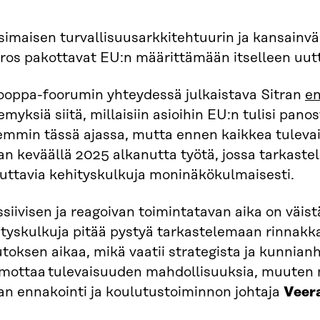
simaisen turvallisuusarkkitehtuurin ja kansainv
ros pakottavat EU:n määrittämään itselleen uut
ooppa-foorumin yhteydessä julkaistava Sitran
en
myksiä siitä, millaisiin asioihin EU:n tulisi panost
emmin tässä ajassa, mutta ennen kaikkea tuleva
an keväällä 2025 alkanutta työtä, jossa tarkaste
kuttavia kehityskulkuja moninäkökulmaisesti.
siivisen ja reagoivan toimintatavan aika on väistä
ityskulkuja pitää pystyä tarkastelemaan rinnak
oksen aikaa, mikä vaatii strategista ja kunnian
mottaa tulevaisuuden mahdollisuuksia, muuten m
an ennakointi ja koulutustoiminnon johtaja
Veer