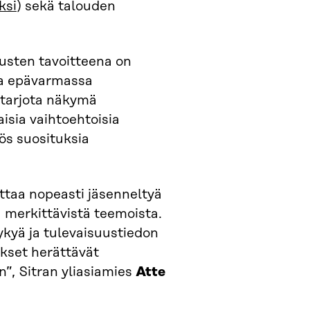
ksi
) sekä talouden
usten tavoitteena on
ja epävarmassa
 tarjota näkymä
sia vaihtoehtoisia
ös suosituksia
ttaa nopeasti jäsenneltyä
 merkittävistä teemoista.
ykyä ja tulevaisuustiedon
kset herättävät
n”, Sitran yliasiamies
Atte