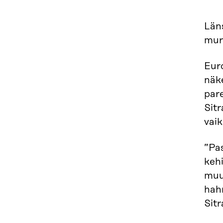
Län
mur
Eur
näke
par
Sitr
vai
”Pas
keh
muut
hah
Sitr