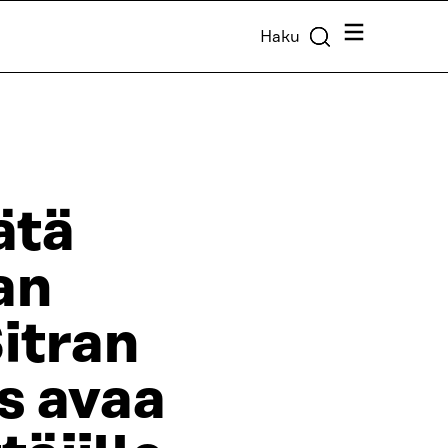
Valikko
Haku
ätä
an
itran
s avaa