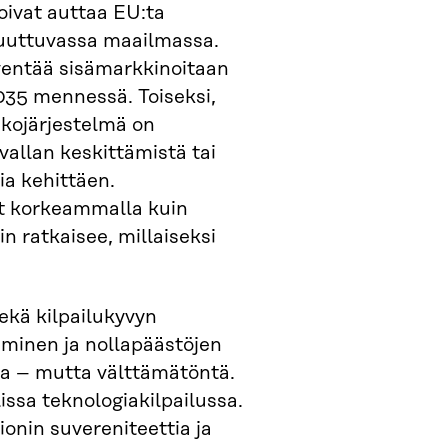
oivat auttaa EU:ta
uuttuvassa maailmassa.
yventää sisämarkkinoitaan
035 mennessä. Toiseksi,
kojärjestelmä on
 vallan keskittämistä tai
ia kehittäen.
yt korkeammalla kuin
n ratkaisee, millaiseksi
sekä kilpailukyvyn
minen ja nollapäästöjen
a – mutta välttämätöntä.
issa teknologiakilpailussa.
ionin suvereniteettia ja