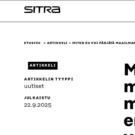
Siirry
Sitra
suoraan
sisältöön
↓
ETUSIVU
ARTIKKELI
MITEN EU VOI PÄRJÄTÄ MAAILMA
M
ARTIKKELI
ARTIKKELIN TYYPPI
m
uutiset
m
JULKAISTU
22.9.2025
e