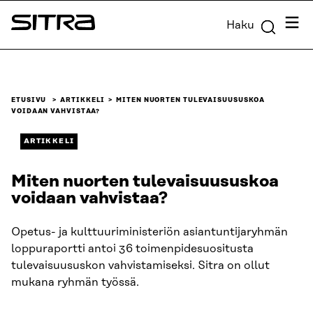
Siirry
Valik
Haku
suoraan
Sitra
sisältöön
↓
ETUSIVU
ARTIKKELI
MITEN NUORTEN TULEVAISUUSUSKOA
VOIDAAN VAHVISTAA?
ARTIKKELI
Miten nuorten tulevaisuususkoa
voidaan vahvistaa?
Opetus- ja kulttuuriministeriön asiantuntijaryhmän
loppuraportti antoi 36 toimenpidesuositusta
tulevaisuususkon vahvistamiseksi. Sitra on ollut
mukana ryhmän työssä.