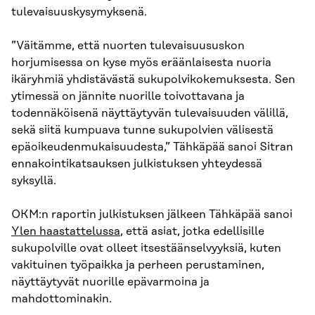
tulevaisuuskysymyksenä.
”Väitämme, että nuorten tulevaisuususkon
horjumisessa on kyse myös eräänlaisesta nuoria
ikäryhmiä yhdistävästä sukupolvikokemuksesta. Sen
ytimessä on jännite nuorille toivottavana ja
todennäköisenä näyttäytyvän tulevaisuuden välillä,
sekä siitä kumpuava tunne sukupolvien välisestä
epäoikeudenmukaisuudesta,” Tähkäpää sanoi Sitran
ennakointikatsauksen julkistuksen yhteydessä
syksyllä.
OKM:n raportin julkistuksen jälkeen Tähkäpää sanoi
Ylen haastattelussa
, että asiat, jotka edellisille
sukupolville ovat olleet itsestäänselvyyksiä, kuten
vakituinen työpaikka ja perheen perustaminen,
näyttäytyvät nuorille epävarmoina ja
mahdottominakin.