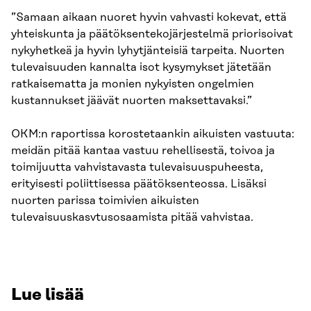
”Samaan aikaan nuoret hyvin vahvasti kokevat, että
yhteiskunta ja päätöksentekojärjestelmä priorisoivat
nykyhetkeä ja hyvin lyhytjänteisiä tarpeita. Nuorten
tulevaisuuden kannalta isot kysymykset jätetään
ratkaisematta ja monien nykyisten ongelmien
kustannukset jäävät nuorten maksettavaksi.”
OKM:n raportissa korostetaankin aikuisten vastuuta:
meidän pitää kantaa vastuu rehellisestä, toivoa ja
toimijuutta vahvistavasta tulevaisuuspuheesta,
erityisesti poliittisessa päätöksenteossa. Lisäksi
nuorten parissa toimivien aikuisten
tulevaisuuskasvtusosaamista pitää vahvistaa.
Lue lisää