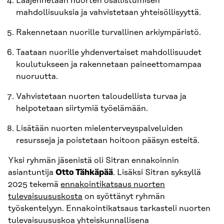
Laajennetaan nuorten osallistumisen
mahdollisuuksia ja vahvistetaan yhteisöllisyyttä.
Rakennetaan nuorille turvallinen arkiympäristö.
Taataan nuorille yhdenvertaiset mahdollisuudet
koulutukseen ja rakennetaan paineettomampaa
nuoruutta.
Vahvistetaan nuorten taloudellista turvaa ja
helpotetaan siirtymiä työelämään.
Lisätään nuorten mielenterveyspalveluiden
resursseja ja poistetaan hoitoon pääsyn esteitä.
Yksi ryhmän jäsenistä oli Sitran ennakoinnin
asiantuntija
Otto Tähkäpää
. Lisäksi Sitran syksyllä
2025 tekemä
ennakointikatsaus nuorten
tulevaisuususkosta
on syöttänyt ryhmän
työskentelyyn. Ennakointikatsaus tarkasteli nuorten
tulevaisuususkoa yhteiskunnallisena