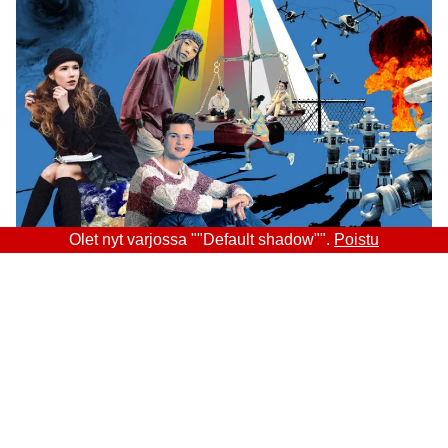
Olet nyt varjossa ""Default shadow"".
Poistu
Sitra
OSOITE
Itämerenkatu 11-13, PL 160,