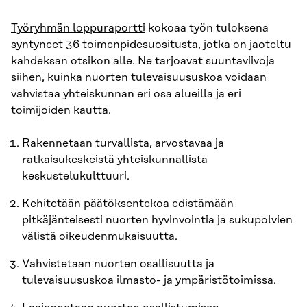
Työryhmän loppuraportti
kokoaa työn tuloksena
syntyneet 36 toimenpidesuositusta, jotka on jaoteltu
kahdeksan otsikon alle. Ne tarjoavat suuntaviivoja
siihen, kuinka nuorten tulevaisuususkoa voidaan
vahvistaa yhteiskunnan eri osa alueilla ja eri
toimijoiden kautta.
Rakennetaan turvallista, arvostavaa ja
ratkaisukeskeistä yhteiskunnallista
keskustelukulttuuri.
Kehitetään päätöksentekoa edistämään
pitkäjänteisesti nuorten hyvinvointia ja sukupolvien
välistä oikeudenmukaisuutta.
Vahvistetaan nuorten osallisuutta ja
tulevaisuususkoa ilmasto- ja ympäristötoimissa.