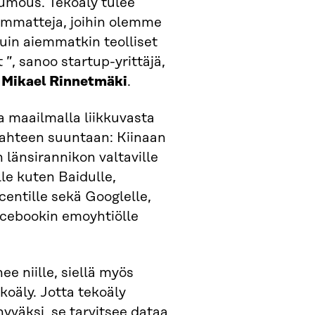
umous. Tekoäly tulee
mmatteja, joihin olemme
kuin aiemmatkin teolliset
”, sanoo startup-yrittäjä,
i
Mikael Rinnetmäki
.
a maailmalla liikkuvasta
kahteen suuntaan: Kiinaan
 länsirannikon valtaville
le kuten Baidulle,
centille sekä Googlelle,
acebookin emoyhtiölle
e niille, siellä myös
koäly. Jotta tekoäly
 hyväksi, se tarvitsee dataa