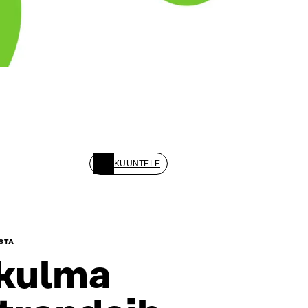
KUUNTELE
STA
kulma