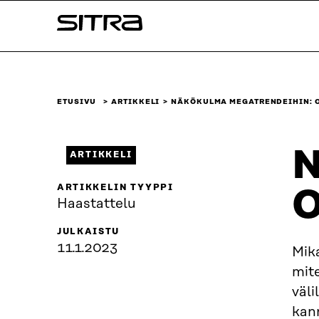
Siirry
Sitra
suoraan
sisältöön
↓
ETUSIVU
ARTIKKELI
NÄKÖKULMA MEGATRENDEIHIN: 
N
ARTIKKELI
ARTIKKELIN TYYPPI
O
Haastattelu
JULKAISTU
11.1.2023
Mik
mite
väli
kan