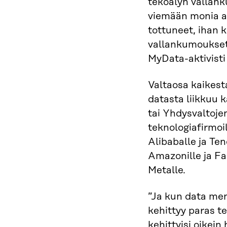
tekoälyn vallank
viemään monia a
tottuneet, ihan 
vallankumoukset 
MyData-aktivist
Valtaosa kaikest
datasta liikkuu 
tai Yhdysvaltojen
teknologiafirmoil
Alibaballe ja Ten
Amazonille ja F
Metalle.
”Ja kun data mene
kehittyy paras te
kehittyisi oikein