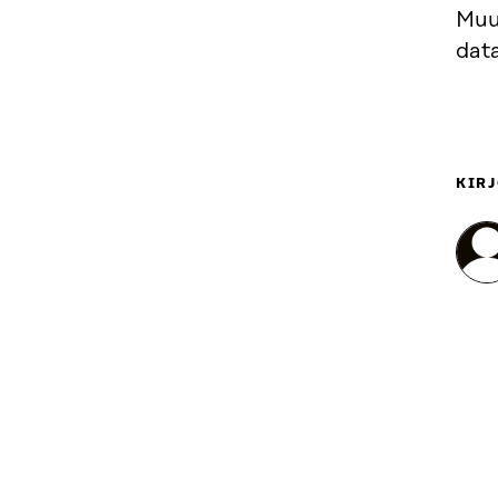
Muut
dat
KIRJ