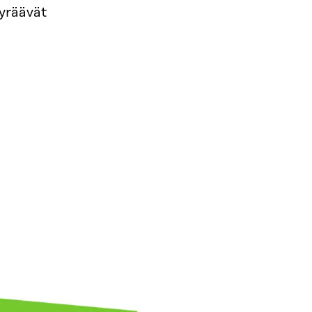
jyräävät