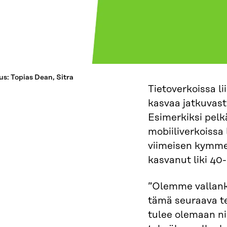
us: Topias Dean, Sitra
Tietoverkoissa l
kasvaa jatkuvast
Esimerkiksi pel
mobiiliverkoissa
viimeisen kymm
kasvanut liki 40-
”Olemme vallank
tämä seuraava t
tulee olemaan n