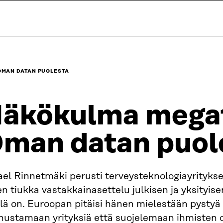
OMAN DATAN PUOLESTA
äkökulma megat
man datan puol
ael Rinnetmäki perusti terveysteknologiayritykse
n tiukka vastakkainasettelu julkisen ja yksityis
llä on. Euroopan pitäisi hänen mielestään pystyä
nustamaan yrityksiä että suojelemaan ihmisten o