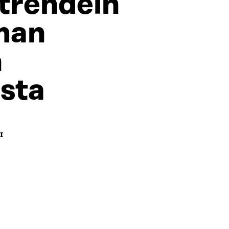
trendeih
man
n
sta
I