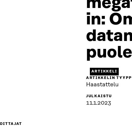
mega
in: O
data
puole
ARTIKKELI
ARTIKKELIN TYYPP
Haastattelu
JULKAISTU
11.1.2023
OITTAJAT