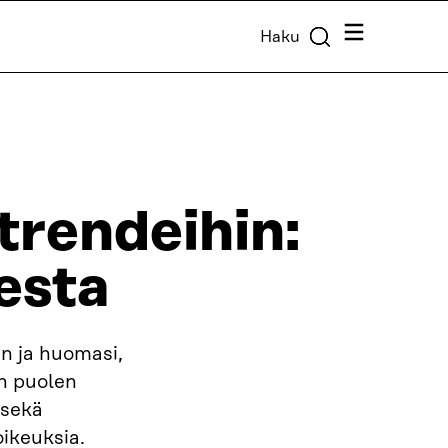
Valikko
Haku
rendeihin:
esta
n ja huomasi,
en puolen
 sekä
ikeuksia.