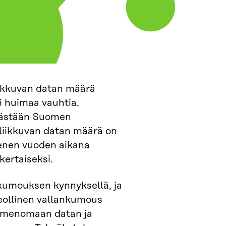
iikkuvan datan määrä
i huimaa vauhtia.
kästään Suomen
 liikkuvan datan määrä on
enen vuoden aikana
kertaiseksi.
umouksen kynnyksellä, ja
eollinen vallankumous
imenomaan datan ja