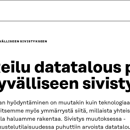
YVÄLLISEEN SIVISTYKSEEN
eilu datatalous
yvälliseen sivis
an hyödyntäminen on muutakin kuin teknologiaa j
vitsemme myös ymmärrystä siitä, millaista yhtei
lla haluamme rakentaa. Sivistys muutoksessa -
ustelutilaisuudessa puhuttiin arvoista datatalo