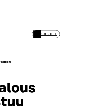
KUUNTELE
TYKSEEN
alous
stuu