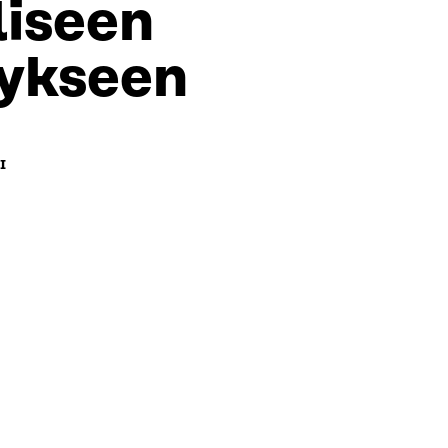
liseen
tykseen
I