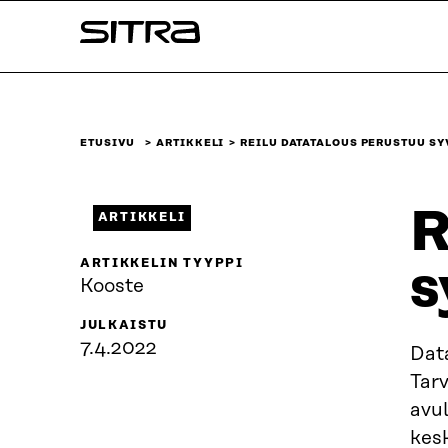
Siirry
Sitra
suoraan
sisältöön
↓
ETUSIVU
ARTIKKELI
REILU DATATALOUS PERUSTUU S
R
ARTIKKELI
ARTIKKELIN TYYPPI
s
Kooste
JULKAISTU
7.4.2022
Dat
Tar
avu
kesk