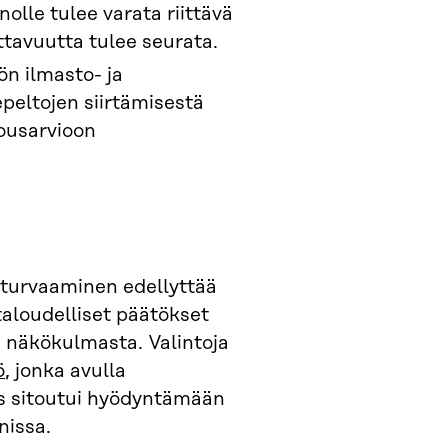
lle tulee varata riittävä
ttavuutta tulee seurata.
ön ilmasto- ja
peltojen siirtämisestä
lousarvioon
 turvaaminen edellyttää
taloudelliset päätökset
n näkökulmasta. Valintoja
ö
, jonka avulla
us sitoutui hyödyntämään
nissa.