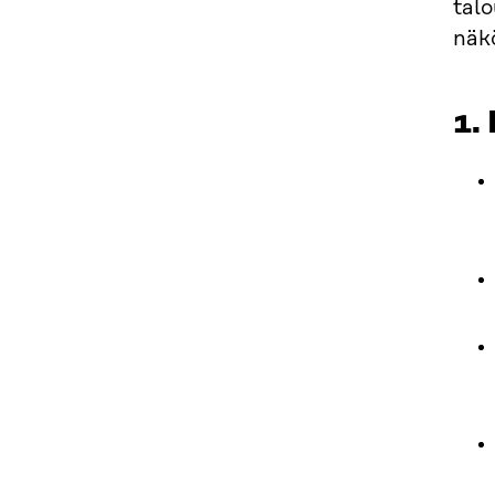
talo
näk
1.