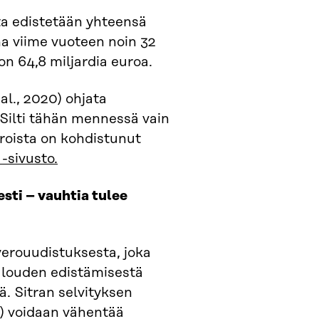
ta edistetään yhteensä
una viime vuoteen noin 32
n 64,8 miljardia euroa.
l., 2020) ohjata
 Silti tähän mennessä vain
aroista on kohdistunut
-sivusto.
sti – vauhtia tulee
verouudistuksesta, joka
talouden edistämisestä
. Sitran selvityksen
) voidaan vähentää