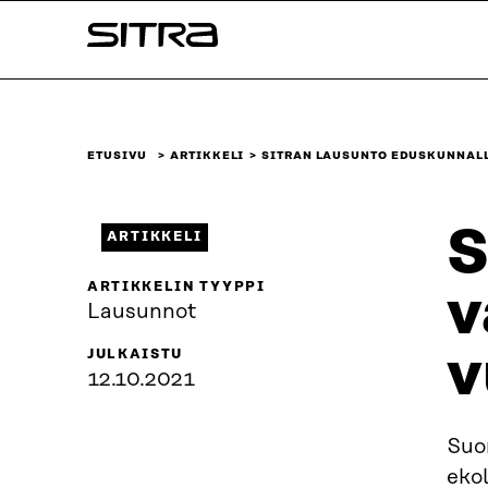
Siirry
Sitra
suoraan
sisältöön
↓
ETUSIVU
ARTIKKELI
SITRAN LAUSUNTO EDUSKUNNALL
S
ARTIKKELI
ARTIKKELIN TYYPPI
v
Lausunnot
v
JULKAISTU
12.10.2021
Suo
ekol