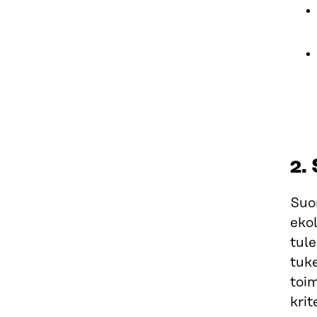
2.
Suo
ekol
tul
tuk
toim
krit