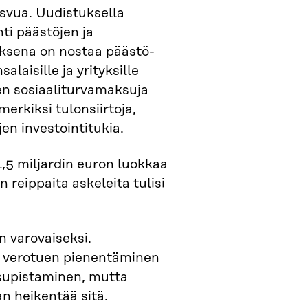
asvua. Uudistuksella
ti päästöjen ja
uksena on nostaa päästö-
laisille ja yrityksille
en sosiaaliturvamaksuja
merkiksi tulonsiirtoja,
en investointitukia.
1,5 miljardin euron luokkaa
 reippaita askeleita tulisi
n varovaiseksi.
yn verotuen pienentäminen
 supistaminen, mutta
n heikentää sitä.