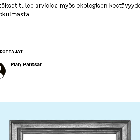
tökset tulee arvioida myös ekologisen kestävyyd
ökulmasta.
OITTAJAT
Mari Pantsar