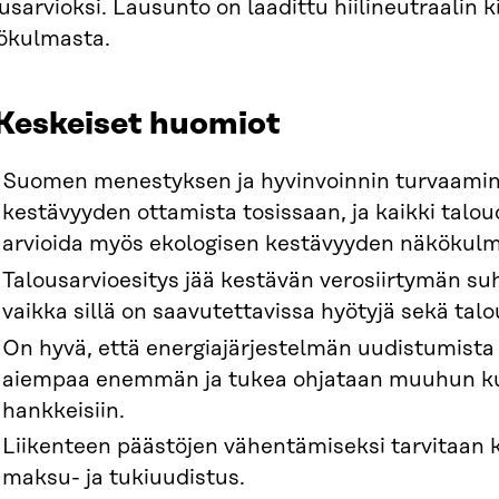
usarvioksi. Lausunto on laadittu hiilineutraalin 
ökulmasta.
 Keskeiset huomiot
Suomen menestyksen ja hyvinvoinnin turvaamin
kestävyyden ottamista tosissaan, ja kaikki talou
arvioida myös ekologisen kestävyyden näkökulm
Talousarvioesitys jää kestävän verosiirtymän su
vaikka sillä on saavutettavissa hyötyjä sekä talo
On hyvä, että energiajärjestelmän uudistumista
aiempaa enemmän ja tukea ohjataan muuhun kui
hankkeisiin.
Liikenteen päästöjen vähentämiseksi tarvitaan k
maksu- ja tukiuudistus.