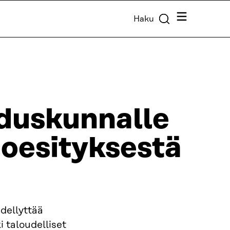
Valikko
Haku
eduskunnalle
ioesityksestä
dellyttää
i taloudelliset