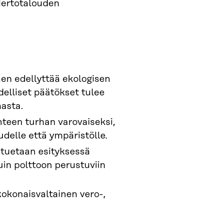
kiertotalouden
en edellyttää ekologisen
delliset päätökset tulee
asta.
hteen turhan varovaiseksi,
udelle että ympäristölle.
 tuetaan esityksessä
n polttoon perustuviin
okonaisvaltainen vero-,