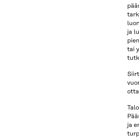
pääs
tark
luon
ja l
pien
tai 
tutk
Siir
vuon
otta
Talo
Pää
ja e
tur