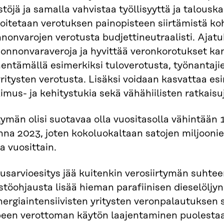
töjä ja samalla vahvistaa työllisyyttä ja talousk
oitetaan verotuksen painopisteen siirtämistä koh
nonvarojen verotusta budjettineutraalisti. Ajat
uonnonvaraveroja ja hyvittää veronkorotukset kansa
entämällä esimerkiksi tuloverotusta, työnantaji
yritysten verotusta. Lisäksi voidaan kasvattaa esi
imus- ja kehitystukia sekä vähähiilisten ratkaisuj
tymän olisi suotavaa olla vuositasolla vähintään 
na 2023, joten kokoluokaltaan satojen miljoonien
a vuosittain.
usarvioesitys jää kuitenkin verosiirtymän suhtee
stöohjausta lisää hieman parafiinisen dieselölj
nergiaintensiivisten yritysten veronpalautuksen
peen verottoman käytön laajentaminen puolestaa