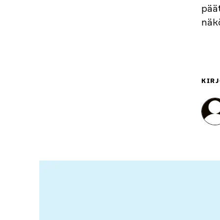
pää
näk
KIRJ