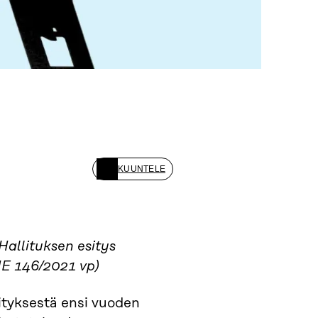
KUUNTELE
Hallituksen esitys
HE 146/2021 vp)
sityksestä ensi vuoden