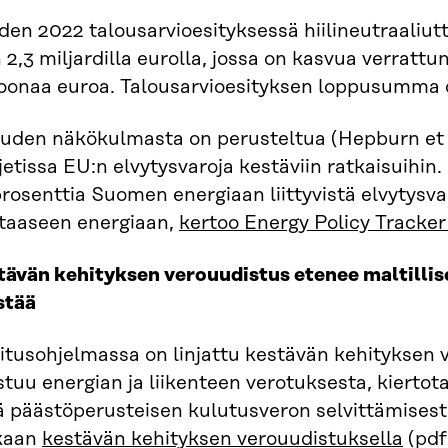
en 2022 talousarvioesityksessä hiilineutraaliut
 2,3 miljardilla eurolla, jossa on kasvua verratt
joonaa euroa. Talousarvioesityksen loppusumma o
ouden näkökulmasta on perusteltua (Hepburn et a
etissa EU:n elvytysvaroja kestäviin ratkaisuihin.
rosenttia Suomen energiaan liittyvistä elvytysv
taaseen energiaan,
kertoo Energy Policy Tracker 
tävän kehityksen verouudistus etenee maltillise
stää
itusohjelmassa on linjattu kestävän kehityksen 
tuu energian ja liikenteen verotuksesta, kierto
 päästöperusteisen kulutusveron selvittämisestä
kaan
kestävän kehityksen verouudistuksella
(pdf