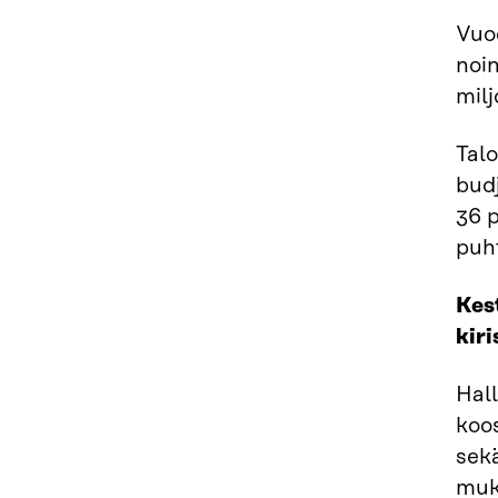
Vuod
noin
mil
Tal
budj
36 p
puh
Kes
kiri
Hall
koos
sekä
mu