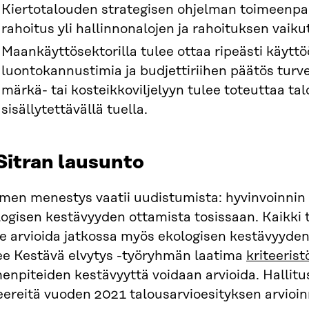
Kiertotalouden strategisen ohjelman toimeenpano
rahoitus yli hallinnonalojen ja rahoituksen vaiku
Maankäyttösektorilla tulee ottaa ripeästi käyttö
luontokannustimia ja budjettiriihen päätös turve
märkä- tai kosteikkoviljelyyn tulee toteuttaa ta
sisällytettävällä tuella.
 Sitran lausunto
men menestys vaatii uudistumista: hyvinvoinnin
ogisen kestävyyden ottamista tosissaan. Kaikki 
ee arvioida jatkossa myös ekologisen kestävyyde
ee Kestävä elvytys -työryhmän laatima
kriteerist
enpiteiden kestävyyttä voidaan arvioida. Hallit
eereitä vuoden 2021 talousarvioesityksen arvioin