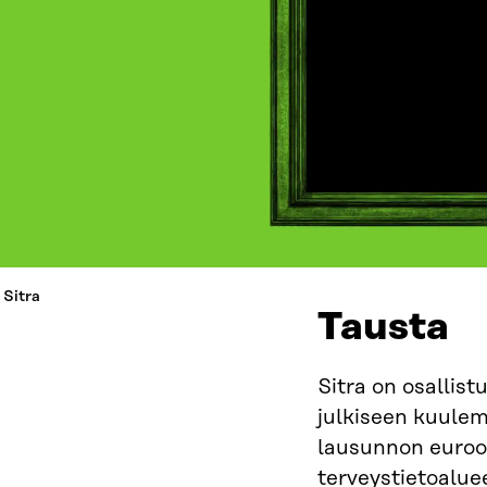
 Sitra
Tausta
Sitra on osallis
julkiseen kuulem
lausunnon euroo
terveystietoalue