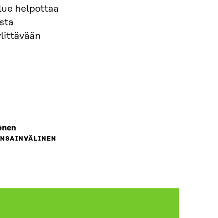
lue helpottaa
sta
ylittävään
onen
ANSAINVÄLINEN