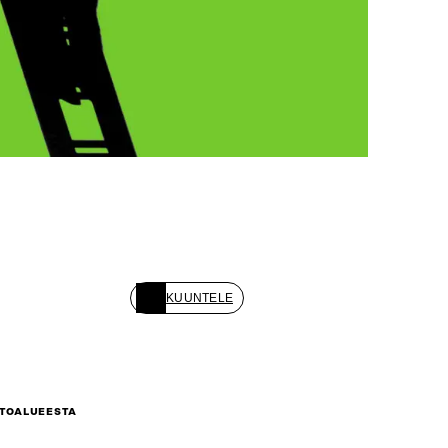
KUUNTELE
ETOALUEESTA