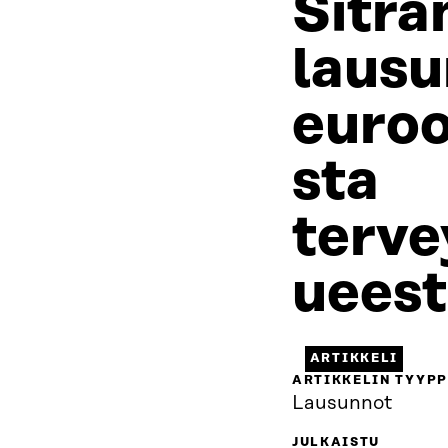
Sitra
lausu
euroo
sta
terve
uees
ARTIKKELI
ARTIKKELIN TYYPP
Lausunnot
JULKAISTU