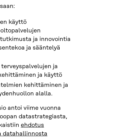
osaan:
jen käyttö
oltopalvelujen
 tutkimusta ja innovointia
sentekoa ja sääntelyä
n terveyspalvelujen ja
kehittäminen ja käyttö
stelmien kehittäminen ja
ydenhuollon alalla.
io antoi viime vuonna
oopan datastrategiasta,
kaistiin
ehdotus
 datahallinnosta