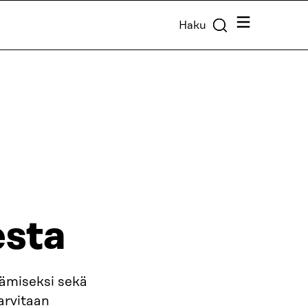
Valikko
Haku
esta
tämiseksi sekä
arvitaan