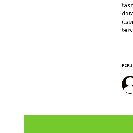
täsm
data
itse
ter
KIRJ