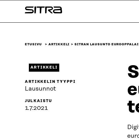
Siirry
Sitra
suoraan
sisältöön
↓
ETUSIVU
ARTIKKELI
SITRAN LAUSUNTO EUROOPPALAI
S
ARTIKKELI
ARTIKKELIN TYYPPI
e
Lausunnot
t
JULKAISTU
1.7.2021
Digi
eur