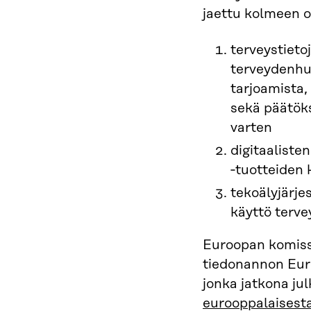
jaettu kolmeen 
terveystieto
terveydenhu
tarjoamista,
sekä päätök
varten
digitaaliste
‑tuotteiden 
tekoälyjärje
käyttö terve
Euroopan komiss
tiedonannon Eur
jonka jatkona jul
eurooppalaisesta