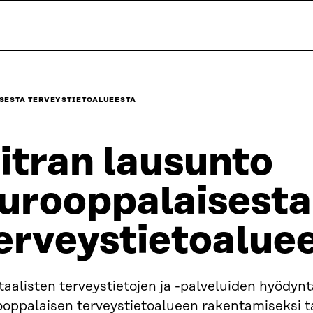
SESTA TERVEYSTIETOALUEESTA
itran lausunto
urooppalaisesta
erveystietoalue
taalisten terveystietojen ja -palveluiden hyödyn
ooppalaisen terveystietoalueen rakentamiseksi t