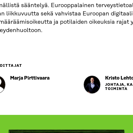
ällistä sääntelyä. Eurooppalainen terveystietoa
n liikkuvuutta sekä vahvistaa Euroopan digitaali
määräämisoikeutta ja potilaiden oikeuksia rajat 
veydenhuoltoon.
OITTAJAT
Marja Pirttivaara
Kristo Leht
JOHTAJA, K
TOIMINTA