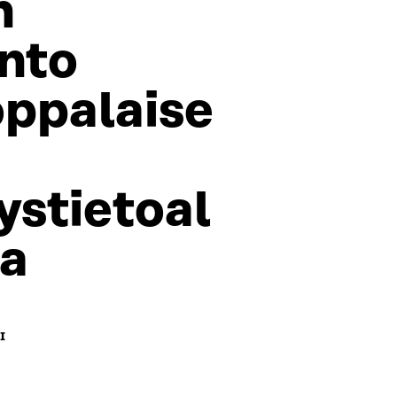
n
nto
ppalaise
ystietoal
ta
I