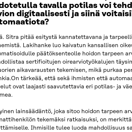
dotetulla tavalla potilas voi teh
vion digitaalisesti ja siinä voitai
tomaatiota?
ä. Sitra pitää esitystä kannatettavana ja tarpeell
nemistä. Lakihanke luo kaivatun kansallisen oik
omatisoidulle päätöksenteolle hoidon tarpeen ar
ollistaa sertifioitujen oirearviotyökalujen täy
suorien aikavarausten tekemisen, mikä purkaa p
kia.On tärkeää, että sekä ihmisten että automaa
elut ovat laajasti saavutettavia eri potilas- ja vä
mea.
yinen lainsäädäntö, joka sitoo hoidon tarpeen ar
attihenkilön tekemäksi ratkaisuksi, on merkittä
ttämiselle. Ihmisille tulee luoda mahdollisuus 