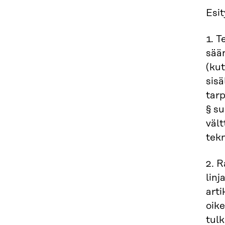
Esi
1. T
sään
(kut
sisä
tarp
§ su
väl
tek
2. R
linj
art
oike
tul