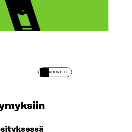
KUUNTELE
symyksiin
esityksessä