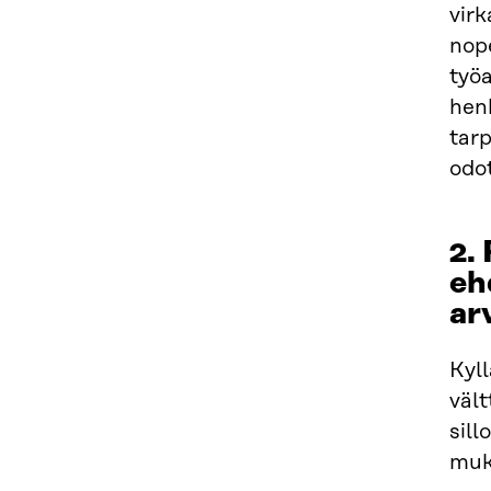
virk
nop
työa
henk
tarp
odo
2.
eh
ar
Kyll
väl
sill
muk