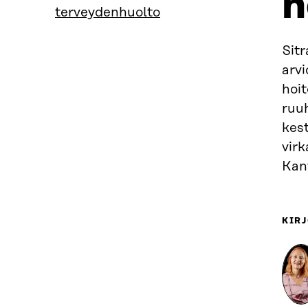
h
terveydenhuolto
Sit
arvi
hoit
ruuh
kest
virk
Kan
KIRJ