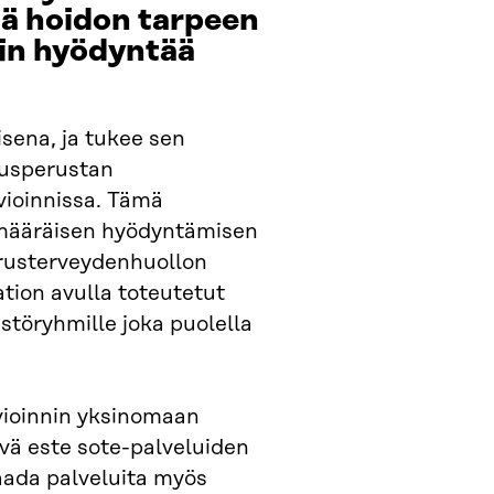
dä hoidon tarpeen
siin hyödyntää
isena, ja tukee sen
eusperustan
vioinnissa. Tämä
simääräisen hyödyntämisen
erusterveydenhuollon
tion avulla toteutetut
estöryhmille joka puolella
vioinnin yksinomaan
vä este sote-palveluiden
saada palveluita myös