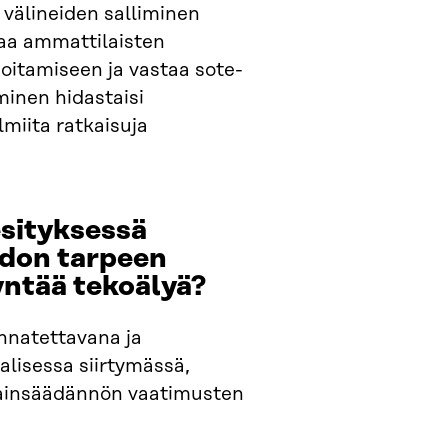
 välineiden salliminen
aa ammattilaisten
hoitamiseen ja vastaa sote-
minen hidastaisi
almiita ratkaisuja
esityksessä
idon tarpeen
yntää tekoälyä?
annatettavana ja
lisessa siirtymässä,
, lainsäädännön vaatimusten