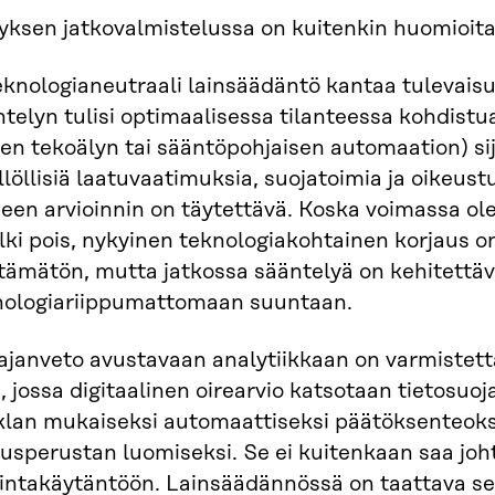
tyksen jatkovalmistelussa on kuitenkin huomioit
eknologianeutraali lainsäädäntö kantaa tulevaisu
telyn tulisi optimaalisessa tilanteessa kohdist
en tekoälyn tai sääntöpohjaisen automaation) sij
llöllisiä laatuvaatimuksia, suojatoimia ja oikeus
een arvioinnin on täytettävä. Koska voimassa ol
lki pois, nykyinen teknologiakohtainen korjaus o
ttämätön, mutta jatkossa sääntelyä on kehitettä
nologiariippumattomaan suuntaan.
ajanveto avustavaan analytiikkaan on varmistett
a, jossa digitaalinen oirearvio katsotaan tietos
iklan mukaiseksi automaattiseksi päätöksenteoks
usperustan luomiseksi. Se ei kuitenkaan saa joh
kintakäytäntöön. Lainsäädännössä on taattava s