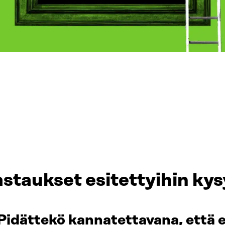
staukset esitettyihin ky
 Pidättekö kannatettavana, että 