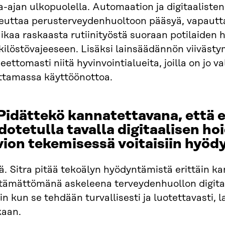
a-ajan ulkopuolella. Automaation ja digitaalisten
euttaa perusterveydenhuoltoon pääsyä, vapautt
ikaa raskaasta rutiinityöstä suoraan potilaiden 
ilöstövajeeseen. Lisäksi lainsäädännön viivästy
eettomasti niitä hyvinvointialueita, joilla on jo v
ttamassa käyttöönottoa.
 Pidättekö kannatettavana, että 
dotetulla tavalla
digitaalisen ho
vion tekemisessä voitaisiin hyöd
ä. Sitra pitää tekoälyn hyödyntämistä erittäin k
ttämättömänä askeleena terveydenhuollon digitaa
oin kun se tehdään turvallisesti ja luotettavasti
aan.