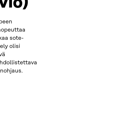
vio)
rpeen
 nopeuttaa
kaa sote-
ly olisi
vä
hdollistettava
onohjaus.