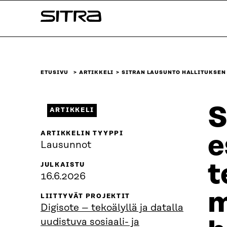
Siirry
Sitra
suoraan
sisältöön
↓
ETUSIVU
ARTIKKELI
SITRAN LAUSUNTO HALLITUKSE
S
ARTIKKELI
ARTIKKELIN TYYPPI
e
Lausunnot
t
JULKAISTU
16.6.2026
m
LIITTYVÄT PROJEKTIT
Digisote – tekoälyllä ja datalla
uudistuva sosiaali- ja