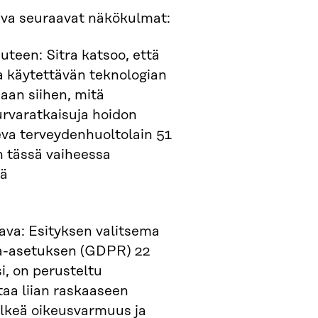
ava seuraavat näkökulmat:
uteen: Sitra katsoo, että
ua käytettävän teknologian
aan siihen, mitä
turvaratkaisuja hoidon
eva terveydenhuoltolain 51
n tässä vaiheessa
vä
ava: Esityksen valitsema
uoja-asetuksen (GDPR) 22
i, on perusteltu
taa liian raskaaseen
elkeä oikeusvarmuus ja