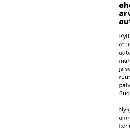
eh
ar
au
Kyll
ete
aut
mahd
ja 
ruuh
palv
Suo
Nyk
amm
kehi