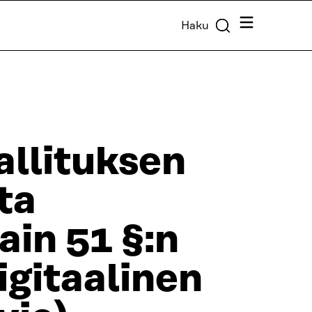
Valikko
Haku
allituksen
ta
in 51 §:n
igitaalinen