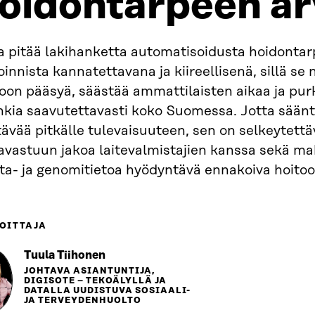
oidontarpeen ar
ra pitää lakihanketta automatisoidusta hoidonta
oinnista kannatettavana ja kiireellisenä, sillä se
oon pääsyä, säästää ammattilaisten aikaa ja pur
kia saavutettavasti koko Suomessa. Jotta säänte
ävää pitkälle tulevaisuuteen, sen on selkeytettä
avastuun jakoa laitevalmistajien kanssa sekä ma
ta- ja genomitietoa hyödyntävä ennakoiva hoito
OITTAJA
Tuula Tiihonen
JOHTAVA ASIANTUNTIJA,
DIGISOTE – TEKOÄLYLLÄ JA
DATALLA UUDISTUVA SOSIAALI-
JA TERVEYDENHUOLTO