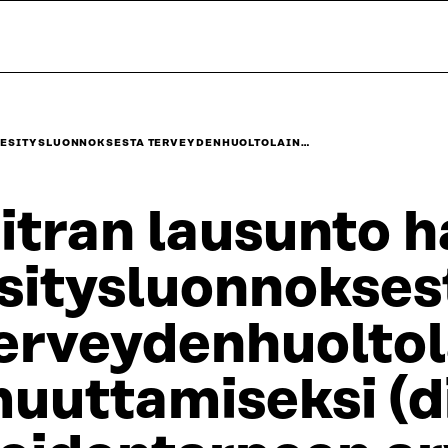
N ESITYSLUONNOKSESTA TERVEYDENHUOLTOLAIN…
itran lausunto h
sitysluonnokses
erveydenhuoltola
uuttamiseksi (d