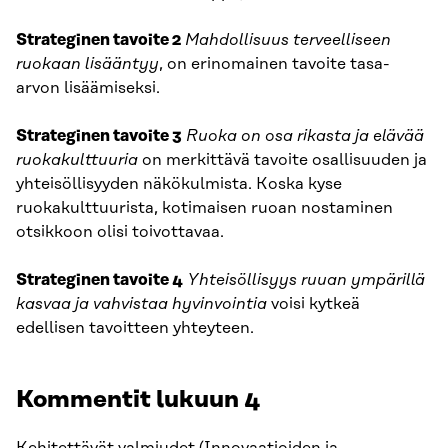
Strateginen tavoite 2
Mahdollisuus terveelliseen
ruokaan lisääntyy
, on erinomainen tavoite tasa-
arvon lisäämiseksi.
Strateginen tavoite 3
Ruoka on osa rikasta ja elävää
ruokakulttuuria
on merkittävä tavoite osallisuuden ja
yhteisöllisyyden näkökulmista. Koska kyse
ruokakulttuurista, kotimaisen ruoan nostaminen
otsikkoon olisi toivottavaa.
Strateginen tavoite 4
Yhteisöllisyys ruuan ympärillä
kasvaa ja vahvistaa hyvinvointia
voisi kytkeä
edellisen tavoitteen yhteyteen.
Kommentit lukuun 4
Kehitettävät valmiudet (Innovaatioiden ja