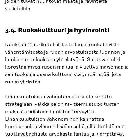
joiden tulvat huuhtovat maata ja ravinteita
vesistöihin.
3.4. Ruokakulttuuri ja hyvinvointi
Ruokakulttuuriin tulisi lisätä lause ruokahävikin
vähentämisestä ja ruoan arvostuksesta luonnon ja
ihmisen moninaisena yhteistyönä. Suotavaa olisi
korostaa myös ruoan makua ja viljeltyä maisemaa ja
sen tuoksuja osana kulttuurista ympäristöä, jota
ruoka yhdistää.
Lihankulutuksen vähentämistä ei ole kirjattu
strategiaan, vaikka se on ravitsemussuositusten
mukaista edistäen ihmisten terveyttä.
Lihankulutuksen väheneminen kannattaa
kompensoida viennin lisäämisellä, sillä kotieläimet
tuottavat rehusta arvokasta lantaa ja kierrättävät