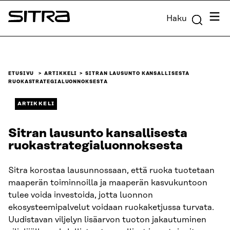
Siirry
Valik
Haku
suoraan
Sitra
sisältöön
↓
ETUSIVU
ARTIKKELI
SITRAN LAUSUNTO KANSALLISESTA
RUOKASTRATEGIA­LUONNOKSESTA
ARTIKKELI
Sitran lausunto kansallisesta
ruokastrategia­luonnoksesta
Sitra korostaa lausunnossaan, että ruoka tuotetaan
maaperän toiminnoilla ja maaperän kasvukuntoon
tulee voida investoida, jotta luonnon
ekosysteemipalvelut voidaan ruokaketjussa turvata.
Uudistavan viljelyn lisäarvon tuoton jakautuminen