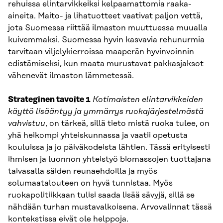
rehuissa elintarvikkeiksi kelpaamattomia raaka-
aineita. Maito- ja lihatuotteet vaativat paljon vettä,
jota Suomessa riittää ilmaston muuttuessa muualla
kuivemmaksi. Suomessa hyvin kasvavia rehunurmia
tarvitaan viljelykierroissa maaperän hyvinvoinnin
edistämiseksi, kun maata murustavat pakkasjaksot
vähenevät ilmaston lämmetessä.
Strateginen tavoite 1
Kotimaisten elintarvikkeiden
käyttö lisääntyy ja ymmärrys ruokajärjestelmästä
vahvistuu
, on tärkeä, sillä tieto mistä ruoka tulee, on
yhä heikompi yhteiskunnassa ja vaatii opetusta
kouluissa ja jo päiväkodeista lähtien. Tässä erityisesti
ihmisen ja luonnon yhteistyö biomassojen tuottajana
taivasalla säiden reunaehdoilla ja myös
solumaatalouteen on hyvä tunnistaa. Myös
ruokapolitiikkaan tulisi saada lisää sävyjä, sillä se
nähdään turhan mustavalkoisena. Arvovalinnat tässä
kontekstissa eivät ole helppoja.