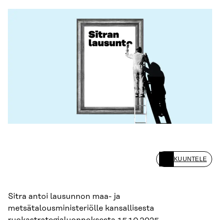
KUUNTELE
Sitra antoi lausunnon maa- ja
metsätalousministeriölle kansallisesta
ruokastrategialuonnoksesta 15.10.2025.