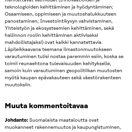
teknologioiden kehittäminen ja hyödyntäminen;
Osaamiseen, oppimiseen ja muutoshalukkuuteen
panostaminen; Investointikyvyn vahvistaminen,
Yhteistyön ja ekosysteemien kehittäminen, sekä
hallinnon roolin kehittäminen aktiiviseksi
mahdollistajaksi) ovat kaikki kannatettavia.
Läpileikkaavana teemana ilmastonmuutokseen
varautuminen tulisi nostaa paremmin esiin, koska se
toimii reunaehtona tulevaisuuden kehitykselle,
samoin kuin varautuminen geopolitiikan muutosten
myötä kaupan epävakauteen sekä väestörakenteen
muutoksiin.
Muuta kommentoitavaa
Johdanto:
Suomalaista maataloutta ovat
muokanneet rakennemuutos ja kaupungistuminen,