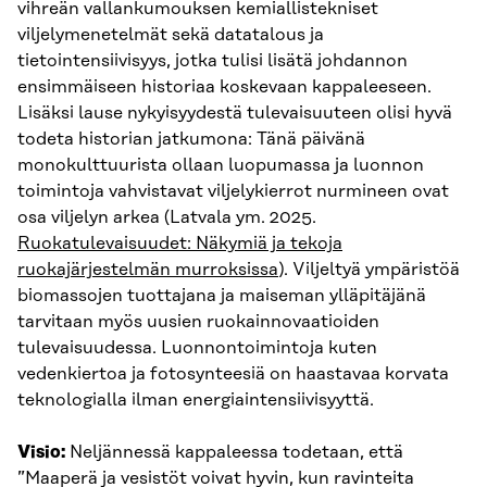
vihreän vallankumouksen kemiallistekniset
viljelymenetelmät sekä datatalous ja
tietointensiivisyys, jotka tulisi lisätä johdannon
ensimmäiseen historiaa koskevaan kappaleeseen.
Lisäksi lause nykyisyydestä tulevaisuuteen olisi hyvä
todeta historian jatkumona: Tänä päivänä
monokulttuurista ollaan luopumassa ja luonnon
toimintoja vahvistavat viljelykierrot nurmineen ovat
osa viljelyn arkea (Latvala ym. 2025.
Ruokatulevaisuudet: Näkymiä ja tekoja
ruokajärjestelmän murroksissa
). Viljeltyä ympäristöä
biomassojen tuottajana ja maiseman ylläpitäjänä
tarvitaan myös uusien ruokainnovaatioiden
tulevaisuudessa. Luonnontoimintoja kuten
vedenkiertoa ja fotosynteesiä on haastavaa korvata
teknologialla ilman energiaintensiivisyyttä.
Visio:
Neljännessä kappaleessa todetaan, että
”Maaperä ja vesistöt voivat hyvin, kun ravinteita