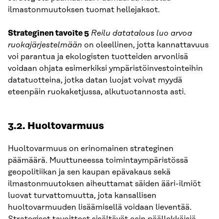
ilmastonmuutoksen tuomat hellejaksot.
Strateginen tavoite 5
Reilu datatalous luo arvoa
ruokajärjestelmään
on oleellinen, jotta kannattavuus
voi parantua ja ekologisten tuotteiden arvonlisä
voidaan ohjata esimerkiksi ympäristöinvestointeihin
datatuotteina, jotka datan luojat voivat myydä
eteenpäin ruokaketjussa, alkutuotannosta asti.
3.2. Huoltovarmuus
Huoltovarmuus on erinomainen strateginen
päämäärä. Muuttuneessa toimintaympäristössä
geopolitiikan ja sen kaupan epävakaus sekä
ilmastonmuutoksen aiheuttamat säiden ääri-ilmiöt
luovat turvattomuutta, jota kansallisen
huoltovarmuuden lisäämisellä voidaan lieventää.
Strategiset tavoitteet sisältävät osin päällekkäisiä