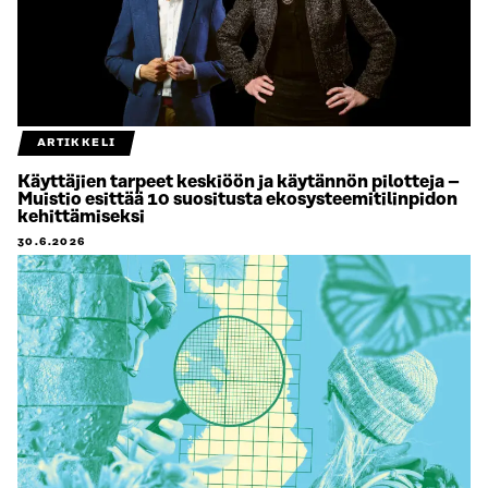
ARTIKKELI
Käyttäjien tarpeet keskiöön ja käytännön pilotteja –
Muistio esittää 10 suositusta ekosysteemitilinpidon
kehittämiseksi
30.6.2026