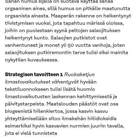
Sanan humus sijalla on suotava käyttää sanaa
orgaaninen aines, sillä humus on pitkälle maatunutta
orgaanista ainesta. Maaperän rakenne on heikentynyt
tiivistymisen vuoksi, jota tapahtuu märissä oloissa,
joihin on puolestaan syynä peltojen salaojituksen
heikentynyt kunto. Salaojien putkistot ovat
vanhentuneet ja monet yli 50 vuotta vanhoja, joten
salaojituksen putkiremontin tarve tulisi siksi mainita
nykytilan kuvauksessa.
Strategisen tavoitteen 1
Ruokaketjun
ilmastovaikutukset vähentyvät
hyvään
tekstiluonnokseen tulisi lisätä huomio
ilmastovaikutusten laskennan kehittymisestä ja
päivitystarpeista. Maatalouden päästöt ovat osa
biogeenistä hiilenkiertoa, jossa kasvin kasvu
yhteyttämisellään sitoo ilmakehän hiilidioksidia
esimerkiksi hyvin kasvavien nurmien juuriin tavalla,
jota ei vielä tunnisteta