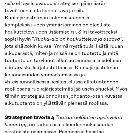
reilu
ei täysin avaudu strategisen päämäärän
tavoitteena olla kannattava ja reilu.
Ruokajärjestelmän kokonaisuuden ja
kompleksisuuden ymmärtäminen on oleellista
houkuttelevuuden lisäämiseksi. Siksi tavoitteeksi
sopisi hyvin ”
Ruoka-ala on houkutteleva ja osaava”
,
jota sisältökin kuvaa. Ymmärrystä tulisi lisätä ruuan
alkuperästä, miten ja missä se on tuotettu ja mitä
tuotanto on tarvinnut alkutuotannossa ja edelleen
elintarvikkeiksi jalostettaessa. Ruokajärjestelmän
kokonaisuuden ymmärtämisessä ja
yhteiskunnallisessa keskustelussa alkutuotannon
rooli osana ruokajärjestelmää jää usein ohueksi. Myös
tämän strategialuonnoksen johdanto-osan kuvassa
alkutuotanto on yllättävän pienessä roolissa.
Strateginen tavoite 4
Tuotantoeläinten hyvinvointi
lisääntyy
, on tärkeä osa oikeudenmukaisuuden
strategista päämäärää. Päämäärää haastaa