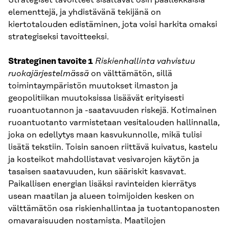
elementtejä, ja yhdistävänä tekijänä on
kiertotalouden edistäminen, jota voisi harkita omaksi
strategiseksi tavoitteeksi.
Strateginen tavoite 1
Riskienhallinta vahvistuu
ruokajärjestelmässä
on välttämätön, sillä
toimintaympäristön muutokset ilmaston ja
geopolitiikan muutoksissa lisäävät erityisesti
ruoantuotannon ja -saatavuuden riskejä. Kotimainen
ruoantuotanto varmistetaan vesitalouden hallinnalla,
joka on edellytys maan kasvukunnolle, mikä tulisi
lisätä tekstiin. Toisin sanoen riittävä kuivatus, kastelu
ja kosteikot mahdollistavat vesivarojen käytön ja
tasaisen saatavuuden, kun sääriskit kasvavat.
Paikallisen energian lisäksi ravinteiden kierrätys
usean maatilan ja alueen toimijoiden kesken on
välttämätön osa riskienhallintaa ja tuotantopanosten
omavaraisuuden nostamista. Maatilojen