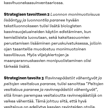
kasvihuonekaasuinventaariossa.
Strategisen tavoitteen 2
Luonnon monimuotoisuus
lisääntyy ja luonnontila paranee
hyvään
tekstiluonnokseen tulisi lisätä biologisten
kasvinsuojeluaineiden käytön edistäminen, kun
kemiallisista luovutaan, sekä kaksitasouomien
perustamisen lisääminen peruskuivatuksessa, jolloin
ojan tasanteille muodostuu monimuotoinen
kasvillisuus. Myös viljelykiertojen ja
maanparannuskasvien monipuolistaminen olisi
tärkeää lisätä.
Strateginen tavoite 3
Ravinnepäästöt vähentyvät ja
peltojen vesitalous paranee,
tulisi sanoittaa ”
Peltojen
vesitalous paranee ja ravinnepäästöt vähentyvät
”,
sillä ilman parempaa vesitaloutta ravinnepäästöjä on
vaikea vähentää. Tämä johtuu siitä, että hyvä
vesitalous on edellytys kasvien ravinteiden otolle,