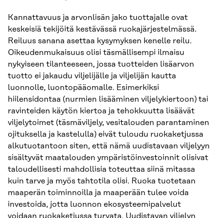
Kannattavuus ja arvonlisän jako tuottajalle ovat
keskeisiä tekijöitä kestävässä ruokajärjestelmässä.
Reiluus sanana asettaa kysymyksen kenelle reilu.
Oikeudenmukaisuus olisi täsmällisempi ilmaisu
nykyiseen tilanteeseen, jossa tuotteiden lisäarvon
tuotto ei jakaudu viljelijälle ja viljelijän kautta
luonnolle, luontopääomalle. Esimerkiksi
hiilensidontaa (nurmien lisääminen viljelykiertoon) tai
ravinteiden käytön kiertoa ja tehokkuutta lisäävät
viljelytoimet (täsmäviljely, vesitalouden parantaminen
ojituksella ja kastelulla) eivät tuloudu ruokaketjussa
alkutuotantoon siten, että nämä uudistavaan viljelyyn
sisältyvät maatalouden ympäristöinvestoinnit olisivat
taloudellisesti mahdollisia toteuttaa siinä mitassa
kuin tarve ja myös tahtotila olisi. Ruoka tuotetaan
maaperän toiminnoilla ja maaperään tulee voida
investoida, jotta luonnon ekosysteemipalvelut
voidaan ruokaketjussa turvata. Uudistavan viljelyn