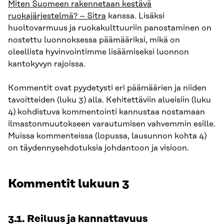
Miten Suomeen rakennetaan kestävä
ruokajärjestelmä? – Sitra
kanssa. Lisäksi
huoltovarmuus ja ruokakulttuuriin panostaminen on
nostettu luonnoksessa päämääriksi, mikä on
oleellista hyvinvointimme lisäämiseksi luonnon
kantokyvyn rajoissa.
Kommentit ovat pyydetysti eri päämäärien ja niiden
tavoitteiden (luku 3) alla. Kehitettäviin alueisiin (luku
4) kohdistuva kommentointi kannustaa nostamaan
ilmastonmuutokseen varautumisen vahvemmin esille.
Muissa kommenteissa (lopussa, lausunnon kohta 4)
on täydennysehdotuksia johdantoon ja visioon.
Kommentit lukuun 3
3.1. Reiluus ja kannattavuus