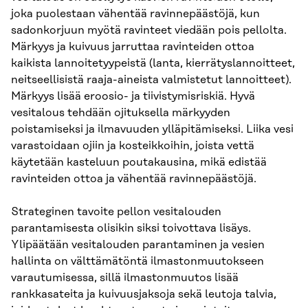
joka puolestaan vähentää ravinnepäästöjä, kun
sadonkorjuun myötä ravinteet viedään pois pellolta.
Märkyys ja kuivuus jarruttaa ravinteiden ottoa
kaikista lannoitetyypeistä (lanta, kierrätyslannoitteet,
neitseellisistä raaja-aineista valmistetut lannoitteet).
Märkyys lisää eroosio- ja tiivistymisriskiä. Hyvä
vesitalous tehdään ojituksella märkyyden
poistamiseksi ja ilmavuuden ylläpitämiseksi. Liika vesi
varastoidaan ojiin ja kosteikkoihin, joista vettä
käytetään kasteluun poutakausina, mikä edistää
ravinteiden ottoa ja vähentää ravinnepäästöjä.
Strateginen tavoite pellon vesitalouden
parantamisesta olisikin siksi toivottava lisäys.
Ylipäätään vesitalouden parantaminen ja vesien
hallinta on välttämätöntä ilmastonmuutokseen
varautumisessa, sillä ilmastonmuutos lisää
rankkasateita ja kuivuusjaksoja sekä leutoja talvia,