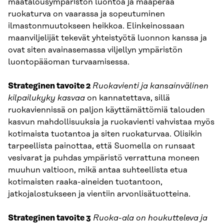
maatalousympäristön luontoa ja maaperää
ruokaturva on vaarassa ja sopeutuminen
ilmastonmuutokseen heikkoa. Elinkeinossaan
maanviljelijät tekevät yhteistyötä luonnon kanssa ja
ovat siten avainasemassa viljellyn ympäristön
luontopääoman turvaamisessa.
Strateginen tavoite 2
Ruokavienti ja kansainvälinen
kilpailukyky kasvaa
on kannatettava, sillä
ruokaviennissä on paljon käyttämättömiä talouden
kasvun mahdollisuuksia ja ruokavienti vahvistaa myös
kotimaista tuotantoa ja siten ruokaturvaa. Olisikin
tarpeellista painottaa, että Suomella on runsaat
vesivarat ja puhdas ympäristö verrattuna moneen
muuhun valtioon, mikä antaa suhteellista etua
kotimaisten raaka-aineiden tuotantoon,
jatkojalostukseen ja vientiin arvonlisätuotteina.
Strateginen tavoite 3
Ruoka-ala on houkutteleva ja