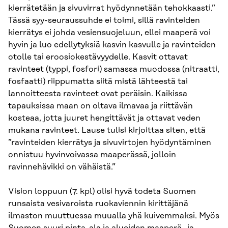
kierrätetään ja sivuvirrat hyödynnetään tehokkaasti.”
Tässä syy-seuraussuhde ei toimi, sillä ravinteiden
kierrätys ei johda vesiensuojeluun, ellei maaperä voi
hyvin ja luo edellytyksiä kasvin kasvulle ja ravinteiden
otolle tai eroosiokestävyydelle. Kasvit ottavat
ravinteet (typpi, fosfori) samassa muodossa (nitraatti,
fosfaatti) riippumatta siitä mistä lähteestä tai
lannoitteesta ravinteet ovat peräisin. Kaikissa
tapauksissa maan on oltava ilmavaa ja riittävän
kosteaa, jotta juuret hengittävät ja ottavat veden
mukana ravinteet. Lause tulisi kirjoittaa siten, että
”ravinteiden kierrätys ja sivuvirtojen hyödyntäminen
onnistuu hyvinvoivassa maaperässä, jolloin
ravinnehävikki on vähäistä.”
Vision loppuun (7. kpl) olisi hyvä todeta Suomen
runsaista vesivaroista ruokaviennin kirittäjänä
ilmaston muuttuessa muualla yhä kuivemmaksi. Myös
Suomen suuri pinta-ala ja alueiden maaperä- ja