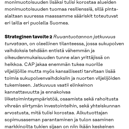
monimuotoisuuden lisäksi tulisi korostaa alueiden
monimuotoisuuden tuomaa resilienssiä, sillä pinta-
alaltaan suuressa maassamme sääriskit toteutuvat
eri lailla eri puolella Suomea.
Strateginen tavoite 2
Ruuantuotannon jatkuvuus
turvataan
, on oleellinen tilanteessa, jossa sukupolven
vaihdoksia tehdään entistä vähemmän ja
oikeudenmukaisuuden tunne alan yrittäjissä on
heikkoa. CAP jakaa enemmän tukea nuorille
viljelijöille mutta myös kansallisesti tarvitaan lisää
toimia sukupolvenvaihdoksiin ja nuorten viljelijöiden
tukemiseen. Jatkuvuus vaatii elinkeinon
kannattavuutta ja ennakoivaa
liiketoimintaympäristöä, osaamista sekä rahoitusta
vihreän siirtymän investointeihin, sekä yhteiskunnan
arvostusta, mitä tulisi korostaa. Alkutuottajan
sopimusaseman parantaminen ja tulon saaminen
markkinoilta tukien sijaan on niin ikään keskeinen