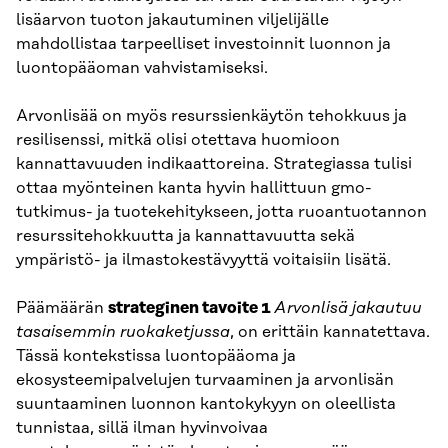
lisäarvon tuoton jakautuminen viljelijälle
mahdollistaa tarpeelliset investoinnit luonnon ja
luontopääoman vahvistamiseksi.
Arvonlisää on myös resurssienkäytön tehokkuus ja
resilisenssi, mitkä olisi otettava huomioon
kannattavuuden indikaattoreina. Strategiassa tulisi
ottaa myönteinen kanta hyvin hallittuun gmo-
tutkimus- ja tuotekehitykseen, jotta ruoantuotannon
resurssitehokkuutta ja kannattavuutta sekä
ympäristö- ja ilmastokestävyyttä voitaisiin lisätä.
Päämäärän
strateginen tavoite 1
Arvonlisä jakautuu
tasaisemmin ruokaketjussa
, on erittäin kannatettava.
Tässä kontekstissa luontopääoma ja
ekosysteemipalvelujen turvaaminen ja arvonlisän
suuntaaminen luonnon kantokykyyn on oleellista
tunnistaa, sillä ilman hyvinvoivaa