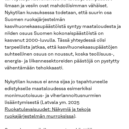
ilmaan ja vesiin ovat mahdollisimman vähäiset.
Nykytilan kuvauksessa todetaan, että suurin osa
Suomen ruokajärjestelmän
kasvihuonekaasupäästöistä syntyy maataloudesta ja
niiden osuus Suomen kokonaispäästöistä on
kasvanut 2000-luvulla. Tässä yhteydessä olisi
tarpeellista jatkaa, että kasvihuonekaasupäästöjen
suhteellinen osuus on noussut, koska teollisuus-,
energia- ja liikennesektoreiden päästöjä on pystytty
vähentämään tehokkaasti.
Nykytilan kuvaus ei anna sijaa jo tapahtuneelle
edistykselle maataloudessa esimerkiksi
monimuotoisuus- ja viherlannoitusnurmien
lisääntymisestä (Latvala ym. 2025
Ruokatulevaisuudet: Näkymiä ja tekoja
ruokajärjestelmän murroksissa
).