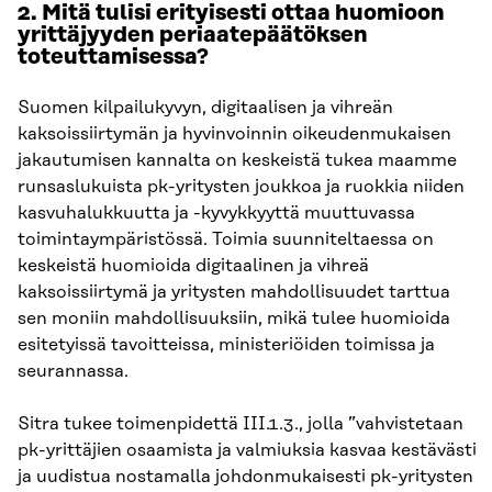
2. Mitä tulisi erityisesti ottaa huomioon
yrittäjyyden periaatepäätöksen
toteuttamisessa?
Suomen kilpailukyvyn, digitaalisen ja vihreän
kaksoissiirtymän ja hyvinvoinnin oikeudenmukaisen
jakautumisen kannalta on keskeistä tukea maamme
runsaslukuista pk-yritysten joukkoa ja ruokkia niiden
kasvuhalukkuutta ja -kyvykkyyttä muuttuvassa
toimintaympäristössä. Toimia suunniteltaessa on
keskeistä huomioida digitaalinen ja vihreä
kaksoissiirtymä ja yritysten mahdollisuudet tarttua
sen moniin mahdollisuuksiin, mikä tulee huomioida
esitetyissä tavoitteissa, ministeriöiden toimissa ja
seurannassa.
Sitra tukee toimenpidettä III.1.3., jolla ”vahvistetaan
pk-yrittäjien osaamista ja valmiuksia kasvaa kestävästi
ja uudistua nostamalla johdonmukaisesti pk-yritysten