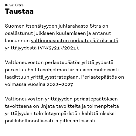
Kuva: Sitra
Taustaa
Suomen itsenäisyyden juhlarahasto Sitra on
osallistunut julkiseen kuulemiseen ja antanut
lausunnon
valtioneuvoston periaatepäätöksestä
yrittäjyydestä (VN/27217/2021)
.
Valtioneuvoston periaatepäätös yrittäjyydestä
perustuu hallitusohjelman kirjauksen mukaisesti
laadittuun yrittäjyysstrategiaan. Periaatepäätös on
voimassa vuosina 2022–2027.
Valtioneuvoston yrittäjyyden periaatepäätöksen
tavoitteena on linjata tavoitteita ja toimenpiteitä
yrittäjyyden toimintaympäristön kehittämiseksi
poikkihallinnollisesti ja pitkäjänteisesti.