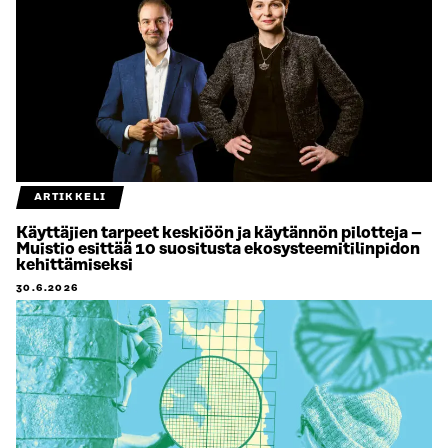
ARTIKKELI
Käyttäjien tarpeet keskiöön ja käytännön pilotteja –
Muistio esittää 10 suositusta ekosysteemitilinpidon
kehittämiseksi
30.6.2026