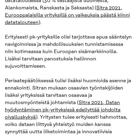
datataloudessa (30 % vastaajista Suomesta,
Alankomaista, Ranskasta ja Saksasta) (
Sitra 2021,
Eurooppalaisilla yrityksillä on vaikeuksia päästä kiinni
datatalouteen
).
Erityisesti pk-yrityksille olisi tarjottava apua sääntelyn
navigoinnissa ja mahdollisuuksien tunnistamisessa
niin kotimaassa kuin Euroopan sisämarkkinoilla.
Lisäksi tarvitaan panostuksia hallinnon
sujuvoittamiseen.
Periaatepäätöksessä tulisi lisäksi huomioida asenne ja
ennakointi. Sitran mukaan osaavien työntekijöiden
lisäksi yrityksissä tarvitaan osaavaa ja
muutosmyönteistä johtamista (
Sitra 2021, Datan
hyödyntäminen pk-yrityksissä edellyttää johdolta
oivalluskykyä
). Yritysten tulee erityisesti hahmottaa,
voiko dataan liittyvä yhteistyö muiden kanssa
synnyttää uutta liiketoimintaa ja innovatiivisia