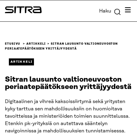
Siirry
Valik
Haku
suoraan
Sitra
sisältöön
↓
ETUSIVU
ARTIKKELI
SITRAN LAUSUNTO VALTIONEUVOSTON
PERIAATEPÄÄTÖKSEEN YRITTÄJYYDESTÄ
ARTIKKELI
Sitran lausunto valtioneuvoston
periaatepäätökseen yrittäjyydestä
Digitaalinen ja vihreä kaksoissiirtymä sekä yritysten
kyky tarttua sen mahdollisuuksiin on huomioitava
tavoitteissa ja ministeriöiden toimien suunnittelussa.
Etenkin pk-yrityksiä on autettava sääntelyn
navigoinnissa ja mahdollisuuksien tunnistamisessa.