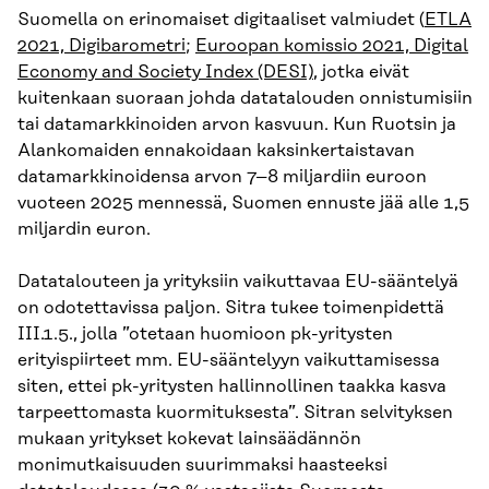
Suomella on erinomaiset digitaaliset valmiudet (
ETLA
2021, Digibarometri
;
Euroopan komissio 2021, Digital
Economy and Society Index (DESI)
, jotka eivät
kuitenkaan suoraan johda datatalouden onnistumisiin
tai datamarkkinoiden arvon kasvuun. Kun Ruotsin ja
Alankomaiden ennakoidaan kaksinkertaistavan
datamarkkinoidensa arvon 7–8 miljardiin euroon
vuoteen 2025 mennessä, Suomen ennuste jää alle 1,5
miljardin euron.
Datatalouteen ja yrityksiin vaikuttavaa EU-sääntelyä
on odotettavissa paljon. Sitra tukee toimenpidettä
III.1.5., jolla ”otetaan huomioon pk-yritysten
erityispiirteet mm. EU-sääntelyyn vaikuttamisessa
siten, ettei pk-yritysten hallinnollinen taakka kasva
tarpeettomasta kuormituksesta”. Sitran selvityksen
mukaan yritykset kokevat lainsäädännön
monimutkaisuuden suurimmaksi haasteeksi