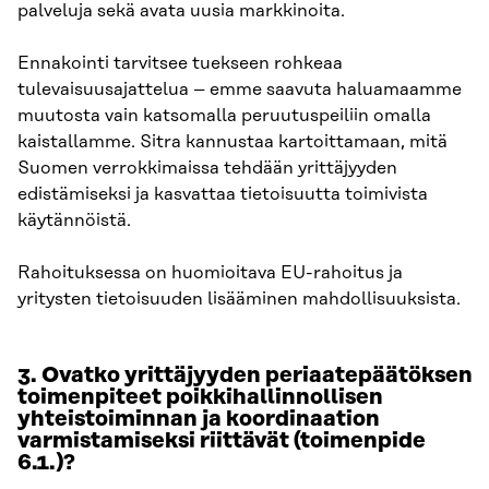
palveluja sekä avata uusia markkinoita.
Ennakointi tarvitsee tuekseen rohkeaa
tulevaisuusajattelua – emme saavuta haluamaamme
muutosta vain katsomalla peruutuspeiliin omalla
kaistallamme. Sitra kannustaa kartoittamaan, mitä
Suomen verrokkimaissa tehdään yrittäjyyden
edistämiseksi ja kasvattaa tietoisuutta toimivista
käytännöistä.
Rahoituksessa on huomioitava EU-rahoitus ja
yritysten tietoisuuden lisääminen mahdollisuuksista.
3. Ovatko yrittäjyyden periaatepäätöksen
toimenpiteet poikkihallinnollisen
yhteistoiminnan ja koordinaation
varmistamiseksi riittävät (toimenpide
6.1.)?