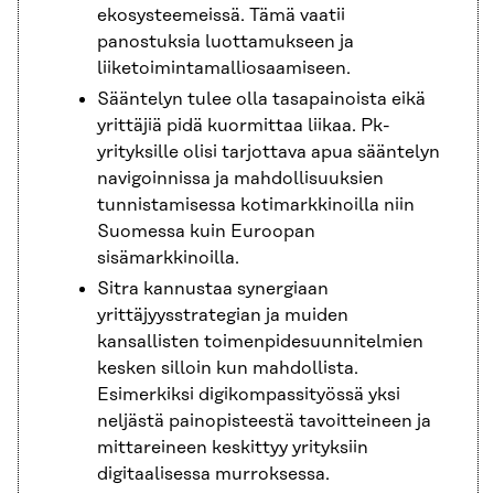
ekosysteemeissä. Tämä vaatii
panostuksia luottamukseen ja
liiketoimintamalliosaamiseen.
Sääntelyn tulee olla tasapainoista eikä
yrittäjiä pidä kuormittaa liikaa. Pk-
yrityksille olisi tarjottava apua sääntelyn
navigoinnissa ja mahdollisuuksien
tunnistamisessa kotimarkkinoilla niin
Suomessa kuin Euroopan
sisämarkkinoilla.
Sitra kannustaa synergiaan
yrittäjyysstrategian ja muiden
kansallisten toimenpidesuunnitelmien
kesken silloin kun mahdollista.
Esimerkiksi digikompassityössä yksi
neljästä painopisteestä tavoitteineen ja
mittareineen keskittyy yrityksiin
digitaalisessa murroksessa.