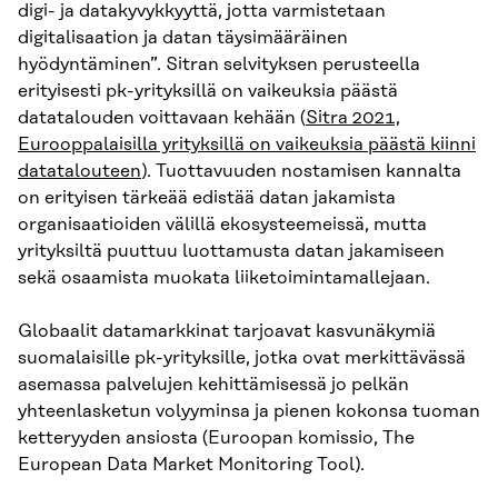
digi- ja datakyvykkyyttä, jotta varmistetaan
digitalisaation ja datan täysimääräinen
hyödyntäminen”. Sitran selvityksen perusteella
erityisesti pk-yrityksillä on vaikeuksia päästä
datatalouden voittavaan kehään (
Sitra 2021,
Eurooppalaisilla yrityksillä on vaikeuksia päästä kiinni
datatalouteen
). Tuottavuuden nostamisen kannalta
on erityisen tärkeää edistää datan jakamista
organisaatioiden välillä ekosysteemeissä, mutta
yrityksiltä puuttuu luottamusta datan jakamiseen
sekä osaamista muokata liiketoimintamallejaan.
Globaalit datamarkkinat tarjoavat kasvunäkymiä
suomalaisille pk-yrityksille, jotka ovat merkittävässä
asemassa palvelujen kehittämisessä jo pelkän
yhteenlasketun volyyminsa ja pienen kokonsa tuoman
ketteryyden ansiosta (Euroopan komissio, The
European Data Market Monitoring Tool).