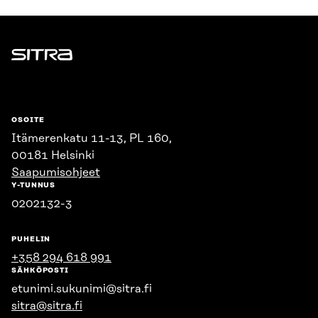
Sitra
OSOITE
Itämerenkatu 11-13, PL 160,
00181 Helsinki
Saapumisohjeet
Y-TUNNUS
0202132-3
PUHELIN
+358 294 618 991
SÄHKÖPOSTI
etunimi.sukunimi@sitra.fi
sitra@sitra.fi