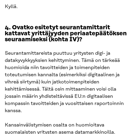
Kyllä.
4. Ovatko esitetyt seurantamittarit
kattavat yrittäjyyden periaatepäätöksen
seuraamiseksi (kohta IV)?
Seurantamittareista puuttuu yritysten digi- ja
datakyvykkyyksien kehittyminen. Tämä on tärkeää
huomioida niin tavoitteiden ja toimenpiteiden
toteutumisen kannalta (esimerkiksi digitaalinen ja
vihreä siirtymä) kuin jatkotoimenpiteiden
kehittämisessä. Tältä osin mittaaminen voisi olla
jossain määrin yhdisteltävissä EU:n digitaalisen
kompassin tavoitteiden ja vuosittaisen raportoinnin
kanssa.
Kansainvälistymisen osalta on huomioitava
suomalaisten yritysten asema datamarkkinoilla.