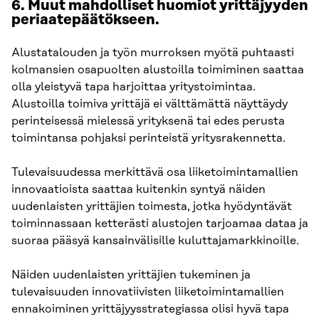
6. Muut mahdolliset huomiot yrittäjyyden
periaatepäätökseen.
Alustatalouden ja työn murroksen myötä puhtaasti
kolmansien osapuolten alustoilla toimiminen saattaa
olla yleistyvä tapa harjoittaa yritystoimintaa.
Alustoilla toimiva yrittäjä ei välttämättä näyttäydy
perinteisessä mielessä yrityksenä tai edes perusta
toimintansa pohjaksi perinteistä yritysrakennetta.
Tulevaisuudessa merkittävä osa liiketoimintamallien
innovaatioista saattaa kuitenkin syntyä näiden
uudenlaisten yrittäjien toimesta, jotka hyödyntävät
toiminnassaan ketterästi alustojen tarjoamaa dataa ja
suoraa pääsyä kansainvälisille kuluttajamarkkinoille.
Näiden uudenlaisten yrittäjien tukeminen ja
tulevaisuuden innovatiivisten liiketoimintamallien
ennakoiminen yrittäjyysstrategiassa olisi hyvä tapa