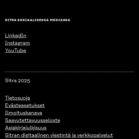
SITRA SOSIAALISESSA MEDIASSA
LinkedIn
Instagram
YouTube
Sitra 2025
Tietosuoja
Evästeasetukset
Ilmoituskanava
Saavutettavuusseloste
Asiakirjajulkisuus
Sitran digitaalinen viestintä ja verkkopalvelut