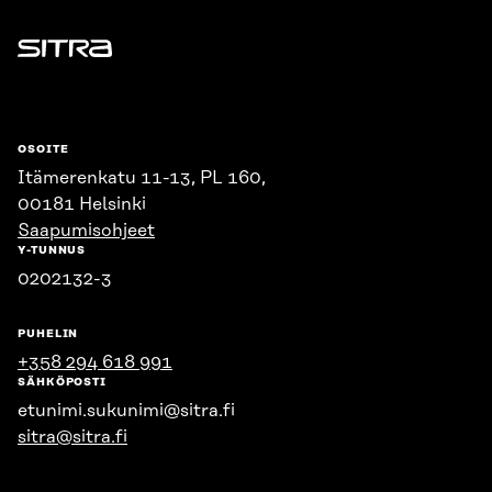
Sitra
OSOITE
Itämerenkatu 11-13, PL 160,
00181 Helsinki
Saapumisohjeet
Y-TUNNUS
0202132-3
PUHELIN
+358 294 618 991
SÄHKÖPOSTI
etunimi.sukunimi@sitra.fi
sitra@sitra.fi