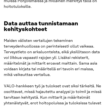
muissa Pohjoismaissa ja millainen merkitys tällä on
hoitotuloksille.
Data auttaa tunnistamaan
kehityskohteet
Maiden välisten vertailujen tekeminen
terveydenhuollossa on perinteisesti ollut vaikeaa.
Terveystieto on arkaluonteista, eikä yksilötason data
voi liikkua vapaasti rajojen yli. Lisäksi rekisterit,
määritelmät ja mittarit eroavat maittain. Sama asia
voidaan kirjata tai määritellä eri tavoin eri maissa,
mikä vaikeuttaa vertailua.
VALO-hankkeen työ ja tulokset ovat siksi tärkeitä. Ne
osoittavat, missä hajautettu analyysi jo toimii ja missä
tarvitaan kehitystä. Kun mittarit ja määritelmät
yhtenäistyvät, erot hoitopoluissa ja tuloksissa tulevat