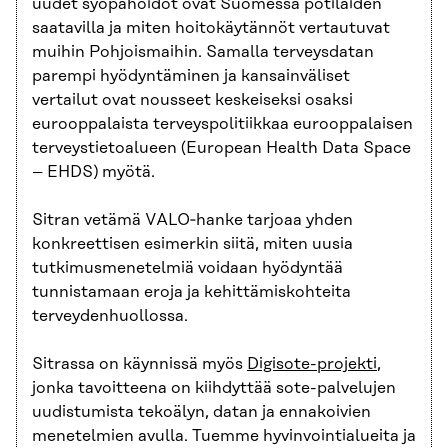
uudet syöpähoidot ovat Suomessa potilaiden
saatavilla ja miten hoitokäytännöt vertautuvat
muihin Pohjoismaihin. Samalla terveysdatan
parempi hyödyntäminen ja kansainväliset
vertailut ovat nousseet keskeiseksi osaksi
eurooppalaista terveyspolitiikkaa eurooppalaisen
terveystietoalueen (European Health Data Space
– EHDS) myötä.
Sitran vetämä VALO‑hanke tarjoaa yhden
konkreettisen esimerkin siitä, miten uusia
tutkimusmenetelmiä voidaan hyödyntää
tunnistamaan eroja ja kehittämiskohteita
terveydenhuollossa.
Sitrassa on käynnissä myös
Digisote-projekti
,
jonka tavoitteena on kiihdyttää sote-palvelujen
uudistumista tekoälyn, datan ja ennakoivien
menetelmien avulla. Tuemme hyvinvointialueita ja