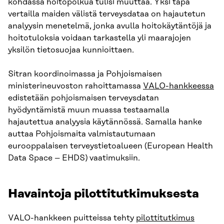
kohdassa hoitopolkua tulisi muuttaa. Yksi tapa
vertailla maiden välistä terveysdataa on hajautetun
analyysin menetelmä, jonka avulla hoitokäytäntöjä ja
hoitotuloksia voidaan tarkastella yli maarajojen
yksilön tietosuojaa kunnioittaen.
Sitran koordinoimassa ja Pohjoismaisen
ministerineuvoston rahoittamassa
VALO-hankkeessa
edistetään pohjoismaisen terveysdatan
hyödyntämistä muun muassa testaamalla
hajautettua analyysia käytännössä. Samalla hanke
auttaa Pohjoismaita valmistautumaan
eurooppalaisen terveystietoalueen (European Health
Data Space – EHDS) vaatimuksiin.
Havaintoja pilottitutkimuksesta
VALO-hankkeen puitteissa tehty
pilottitutkimus