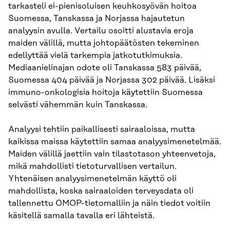
tarkasteli ei-pienisoluisen keuhkosyövän hoitoa
Suomessa, Tanskassa ja Norjassa hajautetun
analyysin avulla. Vertailu osoitti alustavia eroja
maiden välillä, mutta johtopäätösten tekeminen
edellyttää vielä tarkempia jatkotutkimuksia.
Mediaanielinajan odote oli Tanskassa 583 päivää,
Suomessa 404 päivää ja Norjassa 302 päivää. Lisäksi
immuno-onkologisia hoitoja käytettiin Suomessa
selvästi vähemmän kuin Tanskassa.
Analyysi tehtiin paikallisesti sairaaloissa, mutta
kaikissa maissa käytettiin samaa analyysimenetelmää.
Maiden välillä jaettiin vain tilastotason yhteenvetoja,
mikä mahdollisti tietoturvallisen vertailun.
Yhtenäisen analyysimenetelmän käyttö oli
mahdollista, koska sairaaloiden terveysdata oli
tallennettu OMOP-tietomalliin ja näin tiedot voitiin
käsitellä samalla tavalla eri lähteistä.