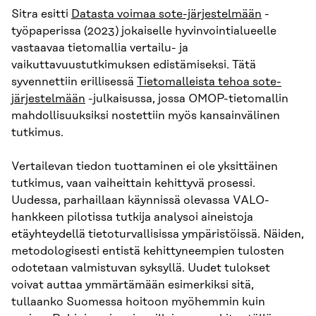
Sitra esitti
Datasta voimaa sote-järjestelmään
-
työpaperissa (2023) jokaiselle hyvinvointialueelle
vastaavaa tietomallia vertailu- ja
vaikuttavuustutkimuksen edistämiseksi. Tätä
syvennettiin erillisessä
Tietomalleista tehoa sote-
järjestelmään
-julkaisussa, jossa OMOP-tietomallin
mahdollisuuksiksi nostettiin myös kansainvälinen
tutkimus.
Vertailevan tiedon tuottaminen ei ole yksittäinen
tutkimus, vaan vaiheittain kehittyvä prosessi.
Uudessa, parhaillaan käynnissä olevassa VALO-
hankkeen pilotissa tutkija analysoi aineistoja
etäyhteydellä tietoturvallisissa ympäristöissä. Näiden,
metodologisesti entistä kehittyneempien tulosten
odotetaan valmistuvan syksyllä. Uudet tulokset
voivat auttaa ymmärtämään esimerkiksi sitä,
tullaanko Suomessa hoitoon myöhemmin kuin