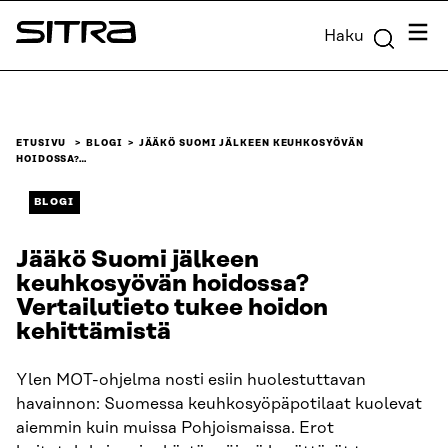
Siirry
Valik
Haku
suoraan
Sitra
sisältöön
↓
ETUSIVU
BLOGI
JÄÄKÖ SUOMI JÄLKEEN KEUHKOSYÖVÄN
HOIDOSSA?…
BLOGI
Jääkö Suomi jälkeen
keuhkosyövän hoidossa?
Vertailutieto tukee hoidon
kehittämistä
Ylen MOT-ohjelma nosti esiin huolestuttavan
havainnon: Suomessa keuhkosyöpäpotilaat kuolevat
aiemmin kuin muissa Pohjoismaissa. Erot