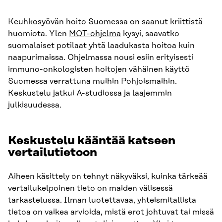
Keuhkosyövän hoito Suomessa on saanut kriittistä
huomiota. Ylen
MOT-ohjelma
kysyi, saavatko
suomalaiset potilaat yhtä laadukasta hoitoa kuin
naapurimaissa. Ohjelmassa nousi esiin erityisesti
immuno-onkologisten hoitojen vähäinen käyttö
Suomessa verrattuna muihin Pohjoismaihin.
Keskustelu jatkui A-studiossa ja laajemmin
julkisuudessa.
Keskustelu kääntää katseen
vertailutietoon
Aiheen käsittely on tehnyt näkyväksi, kuinka tärkeää
vertailukelpoinen tieto on maiden välisessä
tarkastelussa. Ilman luotettavaa, yhteismitallista
tietoa on vaikea arvioida, mistä erot johtuvat tai missä