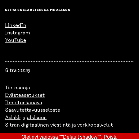
SITRA SOSIAALISESSA MEDIASSA
LinkedIn
Instagram
YouTube
Sitra 2025
Tietosuoja
Evästeasetukset
Ilmoituskanava
Saavutettavuusseloste
Asiakirjajulkisuus
Sitran digitaalinen viestintä ja verkkopalvelut
Olet nyt varjossa ""Default shadow"".
Poistu