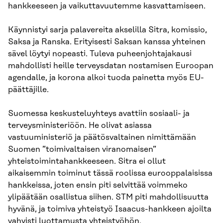
hankkeeseen ja vaikuttavuutemme kasvattamiseen.
Käynnistyi sarja palavereita akselilla Sitra, komissio,
Saksa ja Ranska. Erityisesti Saksan kanssa yhteinen
sävel löytyi nopeasti. Tuleva puheenjohtajakausi
mahdollisti heille terveysdatan nostamisen Euroopan
agendalle, ja korona alkoi tuoda painetta myös EU-
päättäjille.
Suomessa keskusteluyhteys avattiin sosiaali- ja
terveysministeriöön. He olivat asiassa
vastuuministeriö ja päätösvaltainen nimittämään
Suomen ”toimivaltaisen viranomaisen”
yhteistoimintahankkeeseen. Sitra ei ollut
aikaisemmin toiminut tässä roolissa eurooppalaisissa
hankkeissa, joten ensin piti selvittää voimmeko
ylipäätään osallistua siihen. STM piti mahdollisuutta
hyvänä, ja toimiva yhteistyö Isaacus-hankkeen ajoilta
vahvisti luottamusta yhteistyöhön.