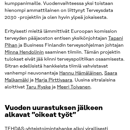
kumppanimaille. Vuodenvaihteessa yksi toistaan
hienompi ammattilainen on liittynyt Terveysdata
2030 -projektiin ja olen hyvin ylpeä jokaisesta.
Erityisesti mieltä lämmittivät Euroopan komission
terveyden pääjaoston entisen yksikönjohtajan
Tapani
Pihan
ja Business Finlandin terveysohjelman johtajan
Minna Hendolinin
saaminen tiimiin. Tämän projektin
tulokset eivät jää kiinni terveyspolitiikan osaamisesta.
Sitran edellisistä hankkeista tiimiä vahvistavat
vanhempi neuvonantaja
Hannu Hämäläinen
,
Saara
Malkamäki
ja
Marja Pirttivaara
. Uusina sitralaisina
aloittivat
Taru Ryske
ja
Meeri Toivanen
.
Vuoden uurastuksen jälkeen
alkavat ”oikeat työt”
TEHDAS-yhteistoimintahanke alkoi virallisesti