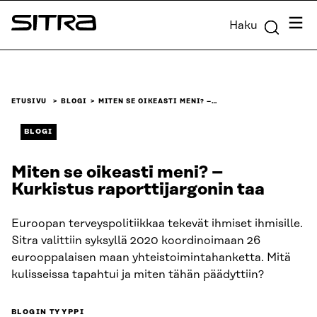
Siirry
Valik
Haku
suoraan
Sitra
sisältöön
↓
ETUSIVU
BLOGI
MITEN SE OIKEASTI MENI? –…
BLOGI
Miten se oikeasti meni? –
Kurkistus raporttijargonin taa
Euroopan terveyspolitiikkaa tekevät ihmiset ihmisille.
Sitra valittiin syksyllä 2020 koordinoimaan 26
eurooppalaisen maan yhteistoimintahanketta. Mitä
kulisseissa tapahtui ja miten tähän päädyttiin?
BLOGIN TYYPPI