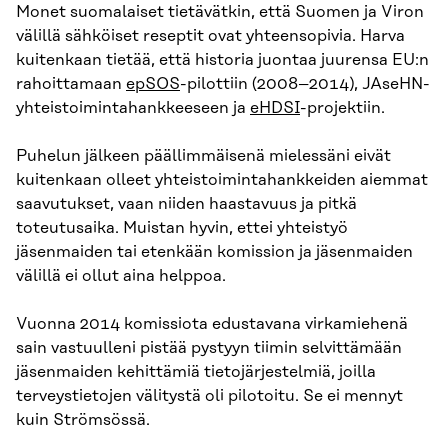
Monet suomalaiset tietävätkin, että Suomen ja Viron
välillä sähköiset reseptit ovat yhteensopivia. Harva
kuitenkaan tietää, että historia juontaa juurensa EU:n
rahoittamaan
epSOS
-pilottiin (2008–2014), JAseHN-
yhteistoimintahankkeeseen ja
eHDSI
-projektiin.
Puhelun jälkeen päällimmäisenä mielessäni eivät
kuitenkaan olleet yhteistoimintahankkeiden aiemmat
saavutukset, vaan niiden haastavuus ja pitkä
toteutusaika. Muistan hyvin, ettei yhteistyö
jäsenmaiden tai etenkään komission ja jäsenmaiden
välillä ei ollut aina helppoa.
Vuonna 2014 komissiota edustavana virkamiehenä
sain vastuulleni pistää pystyyn tiimin selvittämään
jäsenmaiden kehittämiä tietojärjestelmiä, joilla
terveystietojen välitystä oli pilotoitu. Se ei mennyt
kuin Strömsössä.