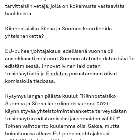
tarvittaisiin vetäjä, jolla on kokemusta vastaavista
hankkeista.
Kiinnostaisiko Sitraa ja Suomea koordinoida
yhteishanketta?
EU-puheenjohtajakausi edellisenä vuonna oli
ansiokkaasti nostanut Suomen statusta datan käytön
edistämisessä. Innovatiivinen laki datan
toisiokäytöstä ja
Findatan
perustaminen olivat
komissiolla tiedossa.
Kysymys langan päästä kuului: ”Kiinnostaisiko
Suomea ja Sitraa koordinoida vuonna 2021
käynnistyvää yhteistoimintahanketta terveysdatan
toisiokäytön edistämiseksi jäsenmaiden välillä?”
Toinen vaihtoehto kuulemma olisi Saksa, mutta
heinäkuussa alkava EU-puheenjohtajakausi