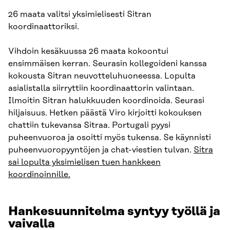
26 maata valitsi yksimielisesti Sitran
koordinaattoriksi.
Vihdoin kesäkuussa 26 maata kokoontui
ensimmäisen kerran. Seurasin kollegoideni kanssa
kokousta Sitran neuvotteluhuoneessa. Lopulta
asialistalla siirryttiin koordinaattorin valintaan.
Ilmoitin Sitran halukkuuden koordinoida. Seurasi
hiljaisuus. Hetken päästä Viro kirjoitti kokouksen
chattiin tukevansa Sitraa. Portugali pyysi
puheenvuoroa ja osoitti myös tukensa. Se käynnisti
puheenvuoropyyntöjen ja chat-viestien tulvan.
Sitra
sai lopulta yksimielisen tuen hankkeen
koordinoinnille.
Hankesuunnitelma syntyy työllä ja
vaivalla