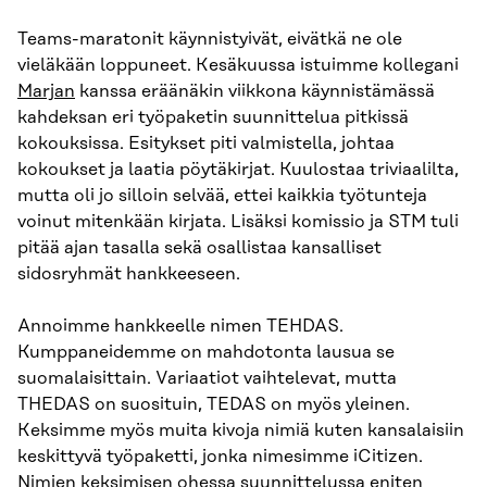
Teams-maratonit käynnistyivät, eivätkä ne ole
vieläkään loppuneet. Kesäkuussa istuimme kollegani
Marjan
kanssa eräänäkin viikkona käynnistämässä
kahdeksan eri työpaketin suunnittelua pitkissä
kokouksissa. Esitykset piti valmistella, johtaa
kokoukset ja laatia pöytäkirjat. Kuulostaa triviaalilta,
mutta oli jo silloin selvää, ettei kaikkia työtunteja
voinut mitenkään kirjata. Lisäksi komissio ja STM tuli
pitää ajan tasalla sekä osallistaa kansalliset
sidosryhmät hankkeeseen.
Annoimme hankkeelle nimen TEHDAS.
Kumppaneidemme on mahdotonta lausua se
suomalaisittain. Variaatiot vaihtelevat, mutta
THEDAS on suosituin, TEDAS on myös yleinen.
Keksimme myös muita kivoja nimiä kuten kansalaisiin
keskittyvä työpaketti, jonka nimesimme iCitizen.
Nimien keksimisen ohessa suunnittelussa eniten