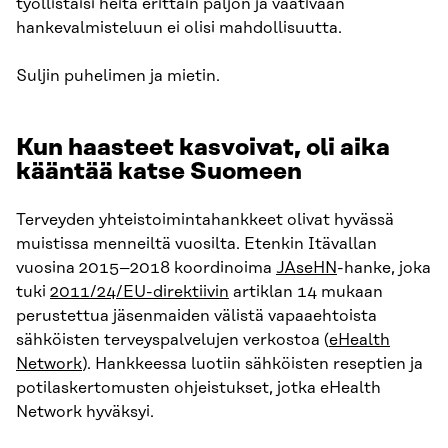
työllistäisi heitä erittäin paljon ja vaativaan
hankevalmisteluun ei olisi mahdollisuutta.
Suljin puhelimen ja mietin.
Kun haasteet kasvoivat, oli aika
kääntää katse Suomeen
Terveyden yhteistoimintahankkeet olivat hyvässä
muistissa menneiltä vuosilta. Etenkin Itävallan
vuosina 2015–2018 koordinoima
JAseHN
-hanke, joka
tuki
2011/24/EU-direktiivin
artiklan 14 mukaan
perustettua jäsenmaiden välistä vapaaehtoista
sähköisten terveyspalvelujen verkostoa (
eHealth
Network
). Hankkeessa luotiin sähköisten reseptien ja
potilaskertomusten ohjeistukset, jotka eHealth
Network hyväksyi.