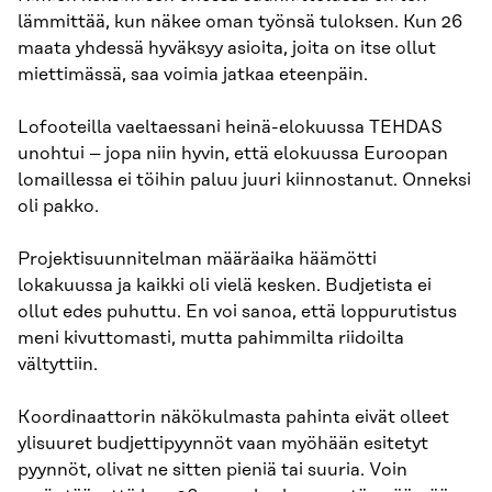
lämmittää, kun näkee oman työnsä tuloksen. Kun 26
maata yhdessä hyväksyy asioita, joita on itse ollut
miettimässä, saa voimia jatkaa eteenpäin.
Lofooteilla vaeltaessani heinä-elokuussa TEHDAS
unohtui – jopa niin hyvin, että elokuussa Euroopan
lomaillessa ei töihin paluu juuri kiinnostanut. Onneksi
oli pakko.
Projektisuunnitelman määräaika häämötti
lokakuussa ja kaikki oli vielä kesken. Budjetista ei
ollut edes puhuttu. En voi sanoa, että loppurutistus
meni kivuttomasti, mutta pahimmilta riidoilta
vältyttiin.
Koordinaattorin näkökulmasta pahinta eivät olleet
ylisuuret budjettipyynnöt vaan myöhään esitetyt
pyynnöt, olivat ne sitten pieniä tai suuria. Voin