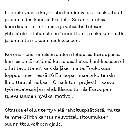
Loppukeväästä käynnistin kahdenväliset keskustelut
jäsenmaiden kanssa. Esittelin Sitran ajatuksia
koordinaattorin roolista ja vahvistin tulevan
yhteistoimintahankkeen tunnettuutta sekä kannustin
jäsenmaita mukaan hankkeeseen.
Koronan ensimmäisen aallon riehuessa Euroopassa
komission lähettämä kutsu osallistua hankkeeseen ei
ollut tavoittanut kaikkia jäsenmaita. Toukokuun
loppuun mennessä 26 Euroopan maata kuitenkin
ilmoittautui mukaan. Oma intoni projektiin kasvoi
työn edetessä ja mahdollisuus toimia Euroopan
tulevaisuuden hyväksi motivoi.
Sitrassa ei ollut tehty vielä rahoituspäätöstä, mutta
teimme STM:n kanssa neuvottelusitoumuksen
suunnitteluvaiheen ajalle.