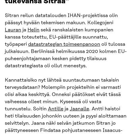
tukevansa Sitraa”
Sitran reilun datatalouden IHAN-projektissa olin
päässyt hyvään tekemisen makuun. Kollegojeni
Lauran
ja
Helin
sekä ranskalaisten kumppanien
kanssa toteutettu, EU-päättäjille suunnattu,
työpaperi
datastrategian toimeenpanoon
oli tulossa
julkaisuun. Berliinissä helmikuussa 2020 kolmen EU-
puheenjohtajamaan kesken pidetty tilaisuus
datastrategiasta oli ollut menestys.
Kannattaisiko nyt lähteä suuntautumaan takaisin
terveysdataan? Molempiin projekteihin ei varmasti
olisi aikaa keskittyä. Onneksi päätökset eivät tässä
vaiheessa olleet minun. Kyseessä oli vasta
tunnustelu. Soitin
Antille
ja
Jaanalle
. Antti haistoi
heti tilaisuuden johonkin uuteen ja pyysi aloittamaan
selvittelyn. Jaana näki selvän jatkumon Sitran jo
päättyneeseen Findataa pohjustaneeseen Isaacus-