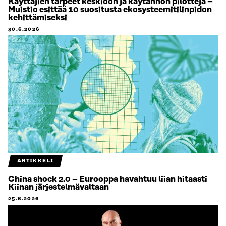
Käyttäjien tarpeet keskiöön ja käytännön pilotteja –
Muistio esittää 10 suositusta ekosysteemitilinpidon
kehittämiseksi
30.6.2026
ARTIKKELI
China shock 2.0 – Eurooppa havahtuu liian hitaasti
Kiinan järjestelmävaltaan
25.6.2026