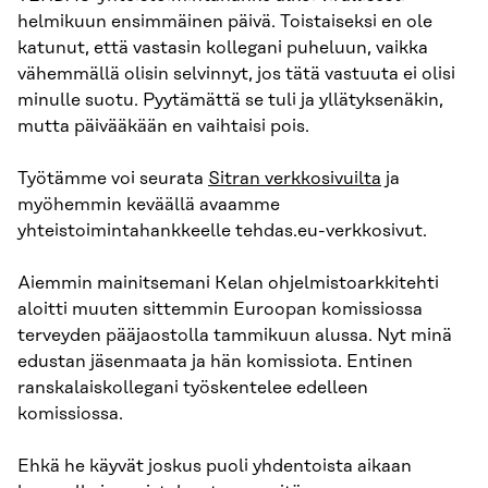
helmikuun ensimmäinen päivä. Toistaiseksi en ole
katunut, että vastasin kollegani puheluun, vaikka
vähemmällä olisin selvinnyt, jos tätä vastuuta ei olisi
minulle suotu. Pyytämättä se tuli ja yllätyksenäkin,
mutta päivääkään en vaihtaisi pois.
Työtämme voi seurata
Sitran verkkosivuilta
ja
myöhemmin keväällä avaamme
yhteistoimintahankkeelle tehdas.eu-verkkosivut.
Aiemmin mainitsemani Kelan ohjelmistoarkkitehti
aloitti muuten sittemmin Euroopan komissiossa
terveyden pääjaostolla tammikuun alussa. Nyt minä
edustan jäsenmaata ja hän komissiota. Entinen
ranskalaiskollegani työskentelee edelleen
komissiossa.
Ehkä he käyvät joskus puoli yhdentoista aikaan