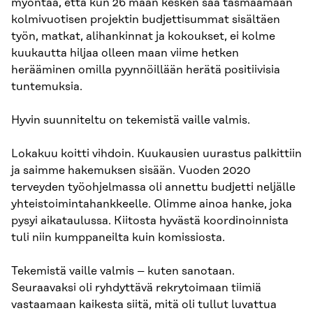
myöntää, että kun 26 maan kesken saa täsmäämään
kolmivuotisen projektin budjettisummat sisältäen
työn, matkat, alihankinnat ja kokoukset, ei kolme
kuukautta hiljaa olleen maan viime hetken
herääminen omilla pyynnöillään herätä positiivisia
tuntemuksia.
Hyvin suunniteltu on tekemistä vaille valmis.
Lokakuu koitti vihdoin. Kuukausien uurastus palkittiin
ja saimme hakemuksen sisään. Vuoden 2020
terveyden työohjelmassa oli annettu budjetti neljälle
yhteistoimintahankkeelle. Olimme ainoa hanke, joka
pysyi aikataulussa. Kiitosta hyvästä koordinoinnista
tuli niin kumppaneilta kuin komissiosta.
Tekemistä vaille valmis – kuten sanotaan.
Seuraavaksi oli ryhdyttävä rekrytoimaan tiimiä
vastaamaan kaikesta siitä, mitä oli tullut luvattua