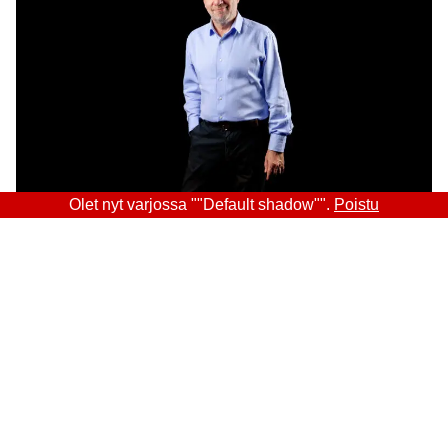
Olet nyt varjossa ""Default shadow"".
Poistu
Sitra
OSOITE
Itämerenkatu 11-13, PL 160,
00181 Helsinki