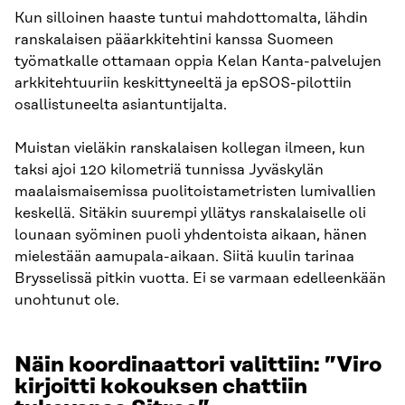
Kun silloinen haaste tuntui mahdottomalta, lähdin
ranskalaisen pääarkkitehtini kanssa Suomeen
työmatkalle ottamaan oppia Kelan Kanta-palvelujen
arkkitehtuuriin keskittyneeltä ja epSOS-pilottiin
osallistuneelta asiantuntijalta.
Muistan vieläkin ranskalaisen kollegan ilmeen, kun
taksi ajoi 120 kilometriä tunnissa Jyväskylän
maalaismaisemissa puolitoistametristen lumivallien
keskellä. Sitäkin suurempi yllätys ranskalaiselle oli
lounaan syöminen puoli yhdentoista aikaan, hänen
mielestään aamupala-aikaan. Siitä kuulin tarinaa
Brysselissä pitkin vuotta. Ei se varmaan edelleenkään
unohtunut ole.
Näin koordinaattori valittiin: ”Viro
kirjoitti kokouksen chattiin