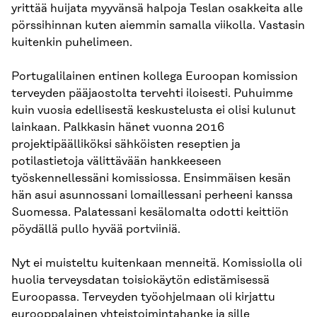
yrittää huijata myyvänsä halpoja Teslan osakkeita alle
pörssihinnan kuten aiemmin samalla viikolla. Vastasin
kuitenkin puhelimeen.
Portugalilainen entinen kollega Euroopan komission
terveyden pääjaostolta tervehti iloisesti. Puhuimme
kuin vuosia edellisestä keskustelusta ei olisi kulunut
lainkaan. Palkkasin hänet vuonna 2016
projektipäälliköksi sähköisten reseptien ja
potilastietoja välittävään hankkeeseen
työskennellessäni komissiossa. Ensimmäisen kesän
hän asui asunnossani lomaillessani perheeni kanssa
Suomessa. Palatessani kesälomalta odotti keittiön
pöydällä pullo hyvää portviiniä.
Nyt ei muisteltu kuitenkaan menneitä. Komissiolla oli
huolia terveysdatan toisiokäytön edistämisessä
Euroopassa. Terveyden työohjelmaan oli kirjattu
eurooppalainen yhteistoimintahanke ja sille