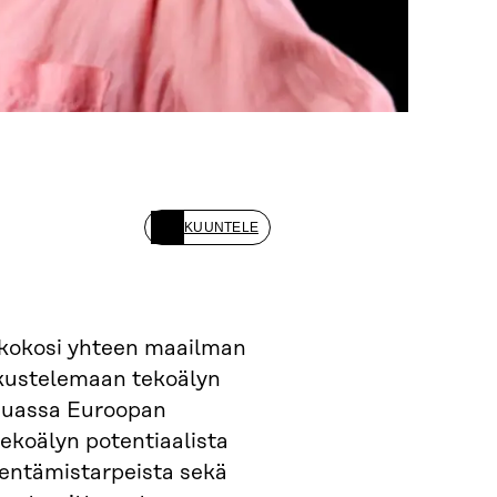
KUUNTELE
 kokosi yhteen maailman
eskustelemaan tekoälyn
muassa Euroopan
ekoälyn potentiaalista
ventämistarpeista sekä