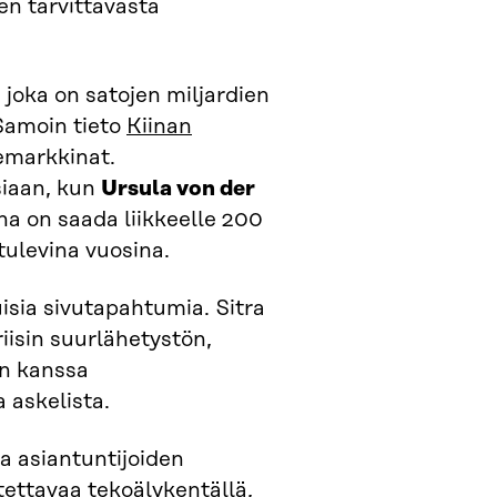
en tarvittavasta
joka on satojen miljardien
 Samoin tieto
Kiinan
emarkkinat.
iaan, kun
Ursula von der
ena on saada liikkeelle 200
tulevina vuosina.
uisia sivutapahtumia. Sitra
iisin suurlähetystön,
yn kanssa
 askelista.
a asiantuntijoiden
tettavaa tekoälykentällä,