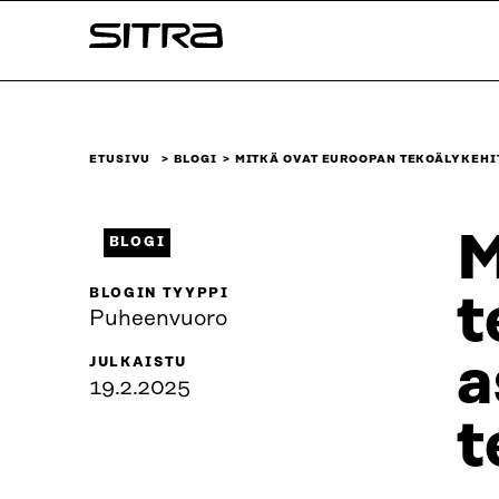
Siirry
Sitra
suoraan
sisältöön
↓
ETUSIVU
BLOGI
MITKÄ OVAT EUROOPAN TEKOÄLYKEHI
M
BLOGI
BLOGIN TYYPPI
t
Puheenvuoro
a
JULKAISTU
19.2.2025
t