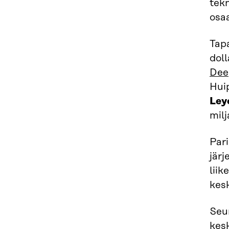
tekn
osa
Tapa
doll
Dee
Hui
Ley
milj
Pari
jär
liik
kesk
Seur
kesk