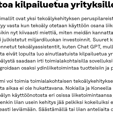
toa kilpailuetua yrityksill
imallit ovat yksi tekoälykehityksen peruspilareist
yy vasta kun tekoäly otetaan käyttöön osana lii
sikin nyt kiivaasti miettiä, miten meidän kannatt
i julkistetut miljardiluokan investoinnit. Suuret ki
nnetut tekoälyassistentit, kuten Chat GPT, mulli
a eivät lopulta luo ainutlaatuista kilpailuetua yr
älystä saadaan irti toimialakohtaisilla sovelluksi
groidaan osaksi ydinliiketoimintaa tuotteisiin ja 
mi voi toimia toimialakohtaisen tekoälykehityks
a aikaa ei ole hukattavana. Nokialla ja Koneella 
älyn käyttöönotosta eri osissa liiketoimintaansa 
enkin liian usein kehitys jää pelkiksi kokeiluiksi 
asti leviämään. Säästämällä tai liian anteliaita 