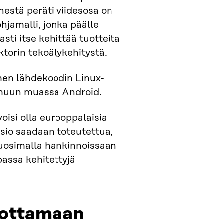
estä peräti viidesosa on
hjamalli, jonka päälle
sti itse kehittää tuotteita
ektorin tekoälykehitystä.
men lähdekoodin Linux-
u muun muassa Android.
isi olla eurooppalaisia
visio saadaan toteutettua,
 suosimalla hankinnoissaan
passa kehitettyjä
tuottamaan