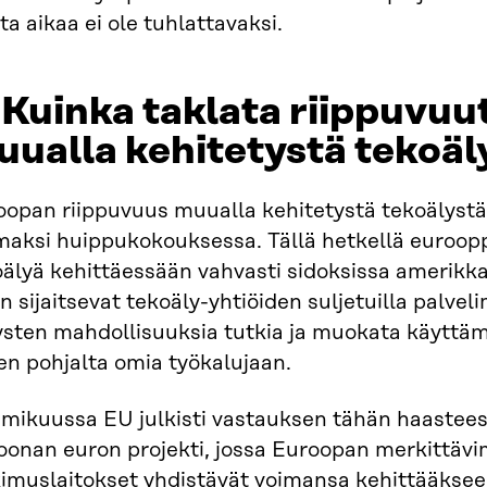
a aikaa ei ole tuhlattavaksi.
 Kuinka taklata riippuv
ualla kehitetystä tekoäl
oopan riippuvuus muualla kehitetystä tekoälystä
maksi huippukokouksessa. Tällä hetkellä eurooppa
älyä kehittäessään vahvasti sidoksissa amerikkala
n sijaitsevat tekoäly-yhtiöiden suljetuilla palveli
ysten mahdollisuuksia tutkia ja muokata käyttäm
en pohjalta omia työkalujaan.
mikuussa EU julkisti vastauksen tähän haastee
oonan euron projekti, jossa Euroopan merkittävi
kimuslaitokset yhdistävät voimansa kehittääkse