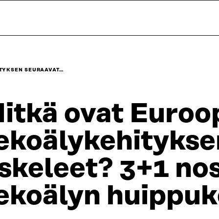
TYKSEN SEURAAVAT…
itkä ovat Euroo
ekoälykehitykse
skeleet? 3+1 nos
ekoälyn huippu