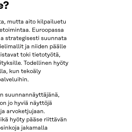
e?
a, mutta aito kilpailuetu
ketoimintaa. Euroopassa
aa strategisesti suunnata
elimallit ja niiden päälle
stavat toki tietotyötä,
ityksille. Todellinen hyöty
lla, kun tekoäly
palveluihin.
en suunnannäyttäjänä,
on jo hyviä näyttöjä
ja arvoketjujaan.
eikä hyöty pääse riittävän
osinkoja jakamalla