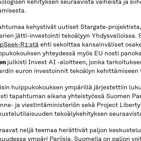
ologisen kehityksen seuraavista vaiheista ja siih
amisesta.
htumaa kehystivät uutiset Stargate-projektista, 
arien jätti-investointi tekoälyyn Yhdysvalloissa.
pSeek-R1:stä
ehti sekoittaa kansainväliset osak
ppukokouksen yhteydessä myös EU nosti panoks
en
julkisti Invest AI -aloitteen, jonka tarkoituks
ardin euron investoinnit tekoälyn kehittämiseen 
isin huippukokouksen ympärillä järjestettiin luk
jesti tapahtuman aikana yhteistyössä Suomen Par
enne- ja viestintäministeriön sekä Project Libert
ustelutilaisuuden tekoälykehityksen seuraavista
aavat neljä teemaa herättivät paljon keskustelu
uudessa ympäri Pariisia. Suomella on paljon voi