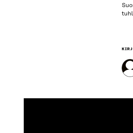
Suom
tuhl
KIRJ