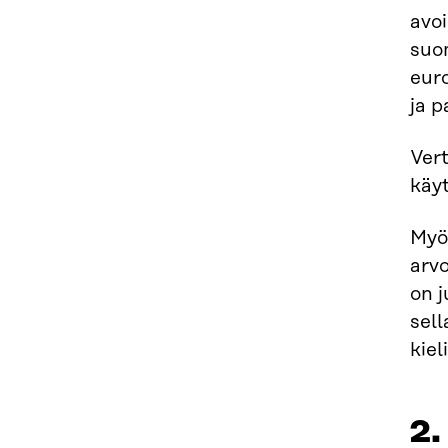
avo
suom
euro
ja p
Ver
käy
Myös
arvo
on j
sell
kiel
2.