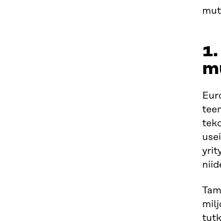
mutt
1.
mu
Eur
tee
teko
usei
yrit
niid
Tam
milj
tut