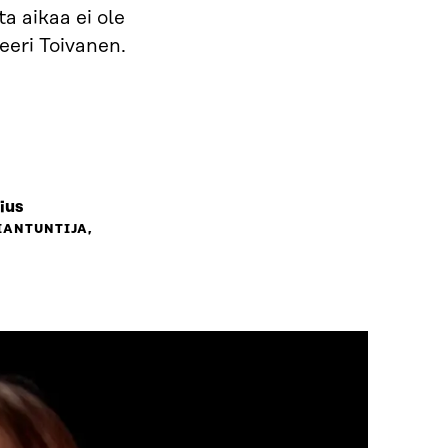
a aikaa ei ole
eeri Toivanen.
ius
IANTUNTIJA,