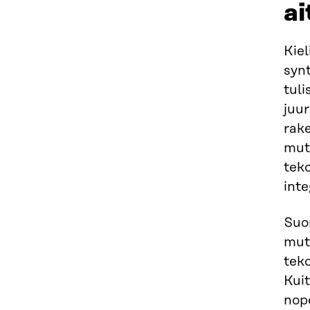
ai
Kiel
synt
tuli
juur
rake
mutt
teko
inte
Suo
mutt
teko
Kuit
nope