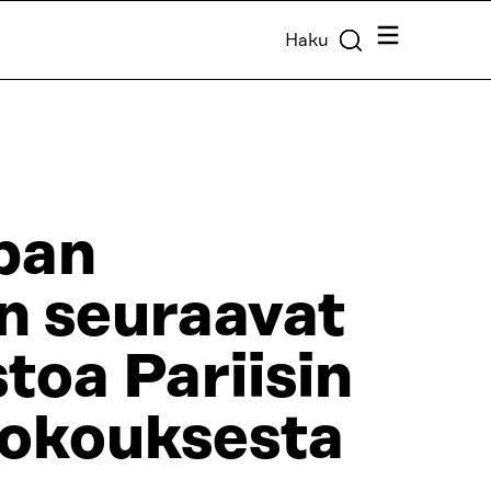
Valikko
Haku
pan
n seuraavat
toa Pariisin
kokouksesta