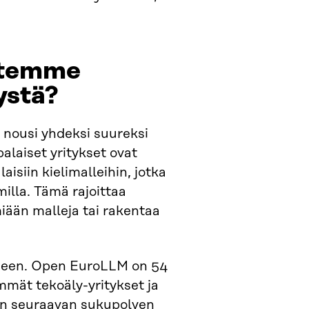
uutemme
ystä?
 nousi yhdeksi suureksi
laiset yritykset ovat
isiin kielimalleihin, jotka
milla. Tämä rajoittaa
iään malleja tai rakentaa
seen. Open EuroLLM on 54
mmät tekoäly-yritykset ja
en seuraavan sukupolven