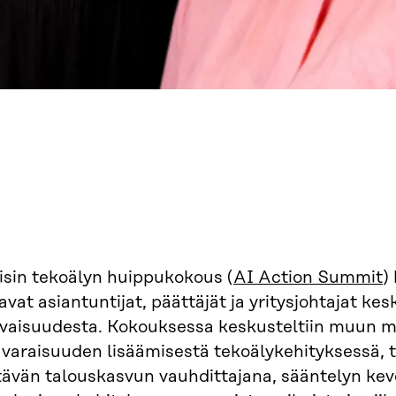
isin tekoälyn huippukokous (
AI Action Summit
)
avat asiantuntijat, päättäjät ja yritysjohtajat k
evaisuudesta. Kokouksessa keskusteltiin muun 
varaisuuden lisäämisestä tekoälykehityksessä, t
tävän talouskasvun vauhdittajana, sääntelyn ke