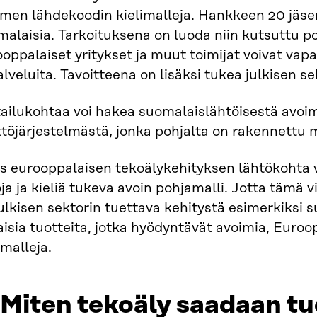
imen lähdekoodin kielimalleja. Hankkeen 20 jäsen
alaisia. Tarkoituksena on luoda niin kutsuttu po
oppalaiset yritykset ja muut toimijat voivat vapaa
alveluita. Tavoitteena on lisäksi tukea julkisen s
tailukohtaa voi hakea suomalaislähtöisestä avoi
ttöjärjestelmästä, jonka pohjalta on rakennett
 eurooppalaisen tekoälykehityksen lähtökohta vo
ja ja kieliä tukeva avoin pohjamalli. Jotta tämä 
ulkisen sektorin tuettava kehitystä esimerkiksi
aisia tuotteita, jotka hyödyntävät avoimia, Euroo
imalleja.
 Miten tekoäly saadaan 