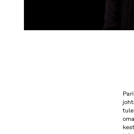
Pari
joht
tul
oma
kes