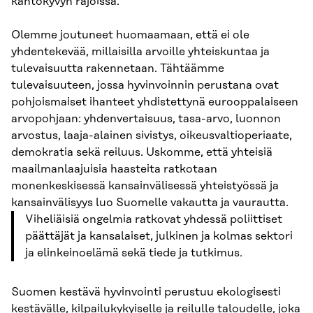
kantokyvyn rajoissa.
Olemme joutuneet huomaamaan, että ei ole
yhdentekevää, millaisilla arvoille yhteiskuntaa ja
tulevaisuutta rakennetaan. Tähtäämme
tulevaisuuteen, jossa hyvinvoinnin perustana ovat
pohjoismaiset ihanteet yhdistettynä eurooppalaiseen
arvopohjaan: yhdenvertaisuus, tasa-arvo, luonnon
arvostus, laaja-alainen sivistys, oikeusvaltioperiaate,
demokratia sekä reiluus. Uskomme, että yhteisiä
maailmanlaajuisia haasteita ratkotaan
monenkeskisessä kansainvälisessä yhteistyössä ja
kansainvälisyys luo Suomelle vakautta ja vaurautta.
Viheliäisiä ongelmia ratkovat yhdessä poliittiset
päättäjät ja kansalaiset, julkinen ja kolmas sektori
ja elinkeinoelämä sekä tiede ja tutkimus.
Suomen kestävä hyvinvointi perustuu ekologisesti
kestävälle, kilpailukykyiselle ja reilulle taloudelle, joka