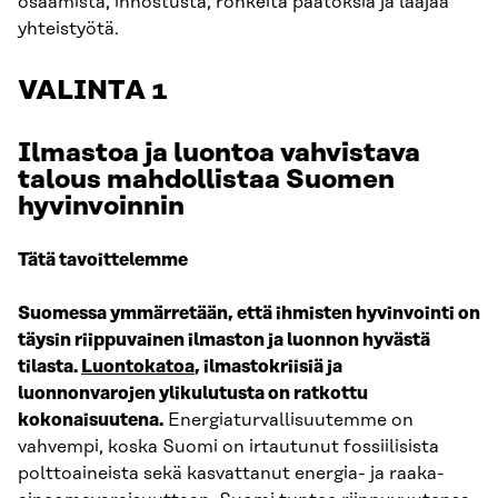
osaamista, innostusta, rohkeita päätöksiä ja laajaa
yhteistyötä.
VALINTA 1
Ilmastoa ja luontoa vahvistava
talous mahdollistaa Suomen
hyvinvoinni
n
Tätä tavoittelemme
Suomessa ymmärretään, että ihmisten hyvinvointi on
täysin riippuvainen ilmaston ja luonnon hyvästä
tilasta.
Luontokatoa
, ilmastokriisiä ja
luonnonvarojen ylikulutusta on ratkottu
kokonaisuutena.
Energiaturvallisuutemme on
vahvempi, koska Suomi on irtautunut fossiilisista
polttoaineista sekä kasvattanut energia- ja raaka-