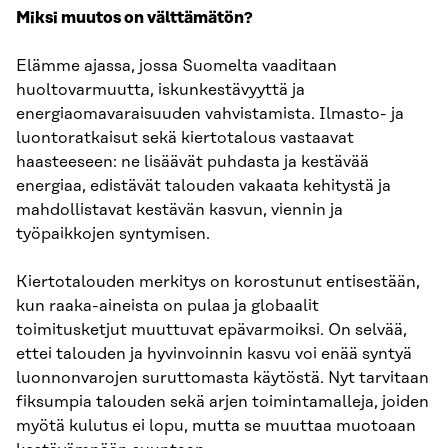
Miksi muutos on välttämätön?
Elämme ajassa, jossa Suomelta vaaditaan
huoltovarmuutta, iskunkestävyyttä ja
energiaomavaraisuuden vahvistamista. Ilmasto- ja
luontoratkaisut sekä kiertotalous vastaavat
haasteeseen: ne lisäävät puhdasta ja kestävää
energiaa, edistävät talouden vakaata kehitystä ja
mahdollistavat kestävän kasvun, viennin ja
työpaikkojen syntymisen.
Kiertotalouden merkitys on korostunut entisestään,
kun raaka-aineista on pulaa ja globaalit
toimitusketjut muuttuvat epävarmoiksi. On selvää,
ettei talouden ja hyvinvoinnin kasvu voi enää syntyä
luonnonvarojen suruttomasta käytöstä. Nyt tarvitaan
fiksumpia talouden sekä arjen toimintamalleja, joiden
myötä kulutus ei lopu, mutta se muuttaa muotoaan