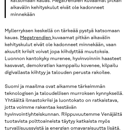
katsomaan kauas. Megatrendien kuvaamat pitkän
aikavälin kehityskulut eivät ole kadonneet
minnekään
Myllerryksen keskellä on tärkeää pystyä katsomaan
kauas.
Megatrendien
kuvaamat pitkän aikavälin
kehityskulut eivät ole kadonneet minnekään, vaan
akuutit kriisit voivat jopa kiihdyttää muutoksia.
Luonnon kantokyky murenee, hyvinvoinnin haasteet
kasvavat, demokratian kamppailu kovenee, kilpailu
digivallasta kiihtyy ja talouden perusta rakoilee.
Suomi ja maailma ovat aikamme tärkeimmän
teknologisen ja taloudellisen murroksen kynnyksellä.
Yhtäältä ilmastokriisi ja luontokato on ratkaistava,
jotta voimme rakentaa kestävän
hyvinvointiyhteiskunnan. Riippuvuutemme Venäjältä
tuotavista polttoaineista täytyy katkaista myös
turvallisuussyistä ja
energian omavaraisuutta lisätä
.