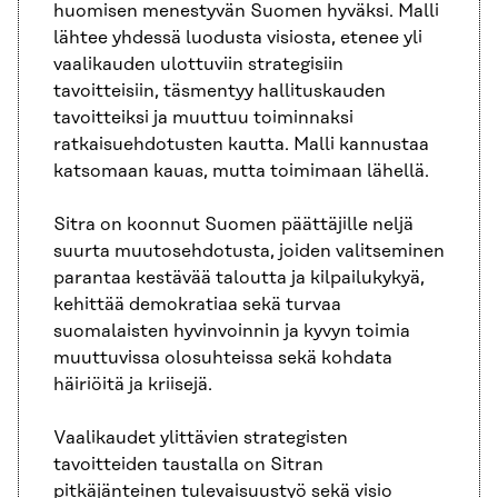
huomisen menestyvän Suomen hyväksi. Malli
lähtee yhdessä luodusta visiosta, etenee yli
vaalikauden ulottuviin strategisiin
tavoitteisiin, täsmentyy hallituskauden
tavoitteiksi ja muuttuu toiminnaksi
ratkaisuehdotusten kautta. Malli kannustaa
katsomaan kauas, mutta toimimaan lähellä.
Sitra on koonnut Suomen päättäjille neljä
suurta muutosehdotusta, joiden valitseminen
parantaa kestävää taloutta ja kilpailukykyä,
kehittää demokratiaa sekä turvaa
suomalaisten hyvinvoinnin ja kyvyn toimia
muuttuvissa olosuhteissa sekä kohdata
häiriöitä ja kriisejä.
Vaalikaudet ylittävien strategisten
tavoitteiden taustalla on Sitran
pitkäjänteinen tulevaisuustyö sekä
visio