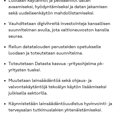
Luodaan käytännöt ja pelisäännöt datan
avaamiseksi, hyödyntämiseksi ja datan jakamisen
sekä uudelleenkäytön mahdollistamiseksi.
Vauhditetaan digivihreitä investointeja kansallisen
suunnitelman avulla, jota valtioneuvoston kanslia
seuraa.
Reilun datatalouden perusteiden opetukselle
luodaan ja toteutetaan suunnitelma.
Toteutetaan Datasta kasvua -yritysohjelma pk-
yritysten tueksi.
Muutetaan lainsäädäntöä sekä ohjaus- ja
valvontakäytäntöjä tekoälyn käytön lisäämiseksi
julkisella sektorilla.
Käynnistetään lainsäädäntöuudistus hyvinvointi- ja
terveysalan tutkimuslakien yhtenäistämiseksi.