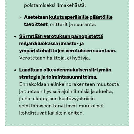
poistamiseksi ilmakehästä.
Asetetaan
kulutusperäisille päästöille
tavoitteet
, mittarit ja seuranta.
Siirretään verotuksen painopistettä
miljardiluokassa ilmasto- ja
ympäristöhaittojen verotuksen suuntaan.
Verotetaan haittoja, ei hyötyjä.
Laaditaan
oikeudenmukaisen siirtymän
strategia ja toimintasuunnitelma.
Ennakoidaan elinkeinorakenteen muutosta
ja tuetaan hyvissä ajoin ihmisiä ja alueita,
joihin ekologisen kestävyyskriisin
selättämiseen tarvittavat muutokset
kohdistuvat kaikkein eniten.