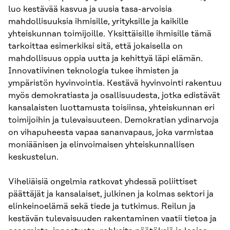
luo kestävää kasvua ja uusia tasa-arvoisia
mahdollisuuksia ihmisille, yrityksille ja kaikille
yhteiskunnan toimijoille. Yksittäisille ihmisille tämä
tarkoittaa esimerkiksi sitä, että jokaisella on
mahdollisuus oppia uutta ja kehittyä läpi elämän.
Innovatiivinen teknologia tukee ihmisten ja
ympäristön hyvinvointia. Kestävä hyvinvointi rakentuu
myös demokratiasta ja osallisuudesta, jotka edistävät
kansalaisten luottamusta toisiinsa, yhteiskunnan eri
toimijoihin ja tulevaisuuteen. Demokratian ydinarvoja
on vihapuheesta vapaa sananvapaus, joka varmistaa
moniäänisen ja elinvoimaisen yhteiskunnallisen
keskustelun.
Viheliäisiä ongelmia ratkovat yhdessä poliittiset
päättäjät ja kansalaiset, julkinen ja kolmas sektori ja
elinkeinoelämä sekä tiede ja tutkimus. Reilun ja
kestävän tulevaisuuden rakentaminen vaatii tietoa ja