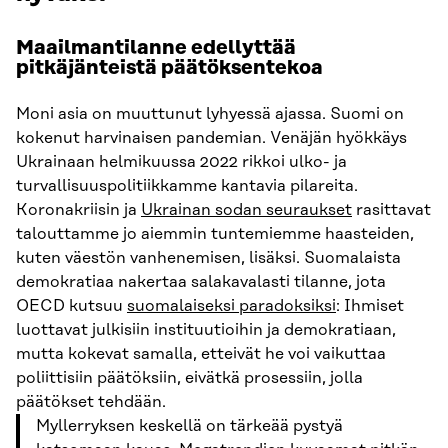
Maailmantilanne edellyttää
pitkäjänteistä päätöksentekoa
Moni asia on muuttunut lyhyessä ajassa. Suomi on
kokenut harvinaisen pandemian. Venäjän hyökkäys
Ukrainaan helmikuussa 2022 rikkoi ulko- ja
turvallisuuspolitiikkamme kantavia pilareita.
Koronakriisin ja
Ukrainan sodan seuraukset
rasittavat
talouttamme jo aiemmin tuntemiemme haasteiden,
kuten väestön vanhenemisen, lisäksi. Suomalaista
demokratiaa nakertaa salakavalasti tilanne, jota
OECD kutsuu
suomalaiseksi paradoksiksi
: Ihmiset
luottavat julkisiin instituutioihin ja demokratiaan,
mutta kokevat samalla, etteivät he voi vaikuttaa
poliittisiin päätöksiin, eivätkä prosessiin, jolla
päätökset tehdään.
Myllerryksen keskellä on tärkeää pystyä