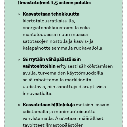
ilmastotoimet 1,5 asteen polulle:
Kasvatetaan tehokkuutta
kiertotalousratkaisuilla,
energiatehokkuustoimilla sekä
maataloudessa muun muassa
satotasojen nostolla ja kasvis- ja
kalapainotteisemmalla ruokavaliolla.
Siirrytään vähäpäästöisiin
vaihtoehtoihin
erityisesti
sähköistämisen
avulla, turvemaiden käyttömuodoilla
sekä rahoittamalla markkinoita
uudistavia, niin sanottuja disruptiivisia
innovaatioita.
Kasvatetaan hiilinieluja
metsien kasvua
edistämällä ja monimuotoisuutta
vahvistamalla. Asetetaan määrälliset
tavoitteet ilmastopäästöjen