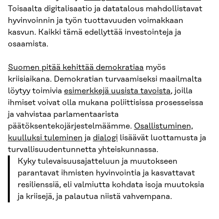
Toisaalta digitalisaatio ja datatalous mahdollistavat
hyvinvoinnin ja työn tuottavuuden voimakkaan
kasvun. Kaikki tämä edellyttää investointeja ja
osaamista.
Suomen pitää kehittää demokratiaa
myös
kriisiaikana. Demokratian turvaamiseksi maailmalta
löytyy toimivia
esimerkkejä uusista tavoista
, joilla
ihmiset voivat olla mukana poliittisissa prosesseissa
ja vahvistaa parlamentaarista
päätöksentekojärjestelmäämme.
Osallistuminen,
kuulluksi tuleminen
ja
dialogi
lisäävät luottamusta ja
turvallisuudentunnetta yhteiskunnassa.
Kyky tulevaisuusajatteluun ja muutokseen
parantavat ihmisten hyvinvointia ja kasvattavat
resilienssiä, eli valmiutta kohdata isoja muutoksia
ja kriisejä, ja palautua niistä vahvempana.