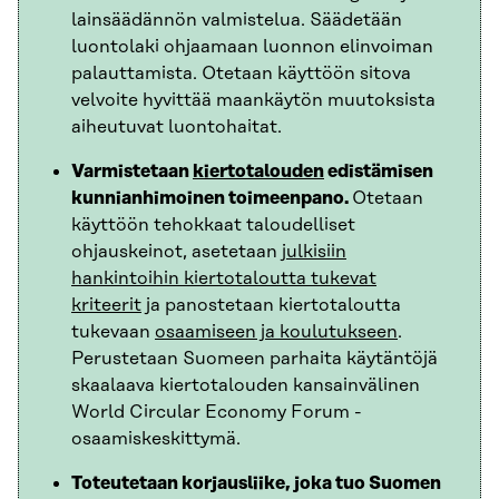
lainsäädännön valmistelua. Säädetään
luontolaki ohjaamaan luonnon elinvoiman
palauttamista. Otetaan käyttöön sitova
velvoite hyvittää maankäytön muutoksista
aiheutuvat luontohaitat.
Varmistetaan
kiertotalouden
edistämisen
kunnianhimoinen toimeenpano.
Otetaan
käyttöön tehokkaat taloudelliset
ohjauskeinot, asetetaan
julkisiin
hankintoihin kiertotaloutta tukevat
kriteerit
ja panostetaan kiertotaloutta
tukevaan
osaamiseen ja koulutukseen
.
Perustetaan Suomeen parhaita käytäntöjä
skaalaava kiertotalouden kansainvälinen
World Circular Economy Forum -
osaamiskeskittymä.
Toteutetaan korjausliike, joka tuo Suomen