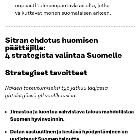
nopeasti toimeenpantavia asioita, jotka
vaikuttavat monen suomalaisen arkeen.
Sitran ehdotus huomisen
päättäjille:
4 strategista valintaa Suomelle
Strategiset tavoitteet
Näiden toteutumiseksi työ jatkuu laajassa
yhteistyössä yli vaalikausien.
Ilmastoa ja luontoa vahvistava talous mahdollistaa
Suomen hyvinvoinnin.
Datan vastuullinen ja kestävä hyödyntäminen on
uudistanut Suomen taloutta.