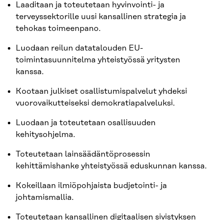
Laaditaan ja toteutetaan hyvinvointi- ja
terveyssektorille uusi kansallinen strategia ja
tehokas toimeenpano.
Luodaan reilun datatalouden EU-
toimintasuunnitelma yhteistyössä yritysten
kanssa.
Kootaan julkiset osallistumispalvelut yhdeksi
vuorovaikutteiseksi demokratiapalveluksi.
Luodaan ja toteutetaan osallisuuden
kehitysohjelma.
Toteutetaan lainsäädäntöprosessin
kehittämishanke yhteistyössä eduskunnan kanssa.
Kokeillaan ilmiöpohjaista budjetointi- ja
johtamismallia.
Toteutetaan kansallinen digitaalisen sivistyksen