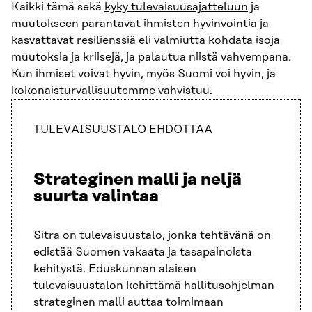
Kaikki tämä sekä
kyky tulevaisuusajatteluun
ja
muutokseen parantavat ihmisten hyvinvointia ja
kasvattavat resilienssiä eli valmiutta kohdata isoja
muutoksia ja kriisejä, ja palautua niistä vahvempana.
Kun ihmiset voivat hyvin, myös Suomi voi hyvin, ja
kokonaisturvallisuutemme vahvistuu.
TULEVAISUUSTALO EHDOTTAA
Strateginen malli ja neljä
suurta valintaa
Sitra on tulevaisuustalo, jonka tehtävänä on
edistää Suomen vakaata ja tasapainoista
kehitystä. Eduskunnan alaisen
tulevaisuustalon kehittämä hallitusohjelman
strateginen malli auttaa toimimaan