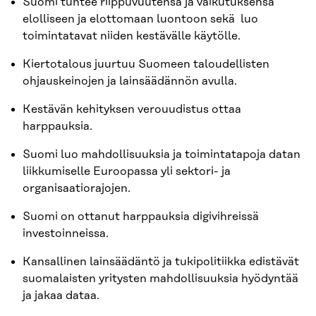
Suomi tuntee riippuvuutensa ja vaikutuksensa
elolliseen ja elottomaan luontoon sekä luo
toimintatavat niiden kestävälle käytölle.
Kiertotalous juurtuu Suomeen taloudellisten
ohjauskeinojen ja lainsäädännön avulla.
Kestävän kehityksen verouudistus ottaa
harppauksia.
Suomi luo mahdollisuuksia ja toimintatapoja datan
liikkumiselle Euroopassa yli sektori- ja
organisaatiorajojen.
Suomi on ottanut harppauksia digivihreissä
investoinneissa.
Kansallinen lainsäädäntö ja tukipolitiikka edistävät
suomalaisten yritysten mahdollisuuksia hyödyntää
ja jakaa dataa.