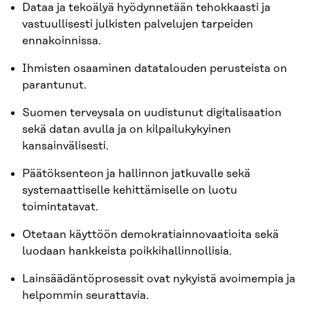
Dataa ja tekoälyä hyödynnetään tehokkaasti ja
vastuullisesti julkisten palvelujen tarpeiden
ennakoinnissa.
Ihmisten osaaminen datatalouden perusteista on
parantunut.
Suomen terveysala on uudistunut digitalisaation
sekä datan avulla ja on kilpailukykyinen
kansainvälisesti.
Päätöksenteon ja hallinnon jatkuvalle sekä
systemaattiselle kehittämiselle on luotu
toimintatavat.
Otetaan käyttöön demokratiainnovaatioita sekä
luodaan hankkeista poikkihallinnollisia.
Lainsäädäntöprosessit ovat nykyistä avoimempia ja
helpommin seurattavia.