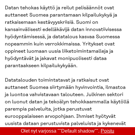
Datan tehokas käyttö ja reilut pelisäännöt ovat
auttaneet Suomea parantamaan kilpailukykyä ja
ratkaisemaan kestävyyskriisiä. Suomi on
kansainvälisesti edelläkävijä datan innovatiivisessa
hyödyntämisessä, ja datatalous kasvaa Suomessa
nopeammin kuin verrokkimaissa. Yritykset ovat
oppineet luomaan uusia liiketoimintamalleja ja
hyödyntävät ja jakavat monipuolisesti dataa
parantaakseen kilpailukykyään.
Datatalouden toimintatavat ja ratkaisut ovat
auttaneet Suomea siirtymään hyvinvointia, ilmastoa
ja luontoa vahvistavaan talouteen. Julkinen sektori
on luonut datan ja tekoälyn tehokkaammalla käytöllä
parempia palveluita, jotka perustuvat
eurooppalaiseen arvopohjaan. Ihmiset hyötyvät
uusista dataan perustuvista palveluista ja kykenevät
hallitsemaan tuottamaansa tai luovuttamaansa
Olet nyt varjossa ""Default shadow"".
Poistu