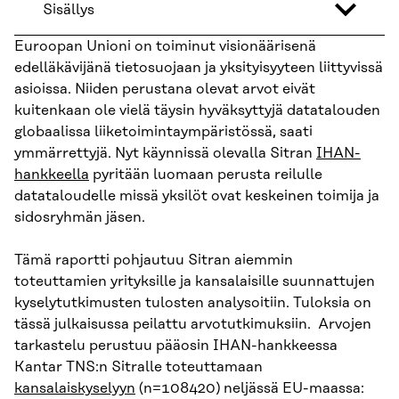
Sisällys
Euroopan Unioni on toiminut visionäärisenä
edelläkävijänä tietosuojaan ja yksityisyyteen liittyvissä
asioissa. Niiden perustana olevat arvot eivät
kuitenkaan ole vielä täysin hyväksyttyjä datatalouden
globaalissa liiketoimintaympäristössä, saati
ymmärrettyjä. Nyt käynnissä olevalla Sitran
IHAN-
hankkeella
pyritään luomaan perusta reilulle
datataloudelle missä yksilöt ovat keskeinen toimija ja
sidosryhmän jäsen.
Tämä raportti pohjautuu Sitran aiemmin
toteuttamien yrityksille ja kansalaisille suunnattujen
kyselytutkimusten tulosten analysoitiin. Tuloksia on
tässä julkaisussa peilattu arvotutkimuksiin. Arvojen
tarkastelu perustuu pääosin IHAN-hankkeessa
Kantar TNS:n Sitralle toteuttamaan
kansalaiskyselyyn
(n=108420) neljässä EU-maassa: