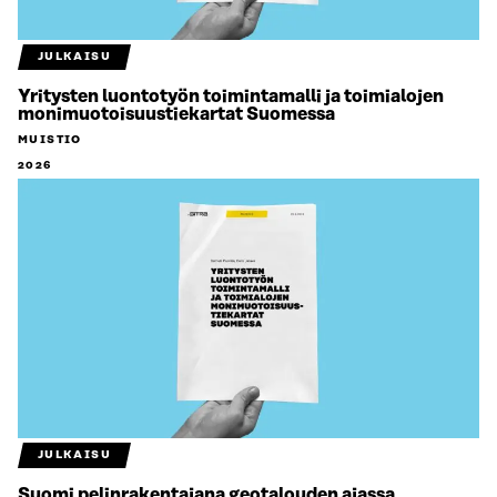
JULKAISU
Yritysten luontotyön toimintamalli ja toimialojen
monimuotoisuustiekartat Suomessa
MUISTIO
2026
JULKAISU
Suomi pelinrakentajana geotalouden ajassa