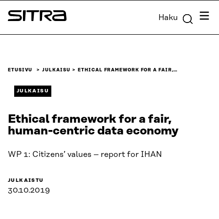
Siirry
Valik
Haku
suoraan
Sitra
sisältöön
↓
ETUSIVU
JULKAISU
ETHICAL FRAMEWORK FOR A FAIR,…
JULKAISU
Ethical framework for a fair,
human-centric data economy
WP 1: Citizens’ values – report for IHAN
JULKAISTU
30.10.2019