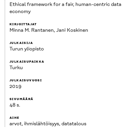
Ethical framework for a fair, human-centric data
economy
KIRJOITTAJAT
Minna M. Rantanen, Jani Koskinen
JULKAISIJA
Turun yliopisto
JULKAISUPAIKKA
Turku
JULKAISUVUOSI
2019
SIVUMÄÄRÄ
48 s.
AIHE
arvot, ihmislähtöisyys, datatalous