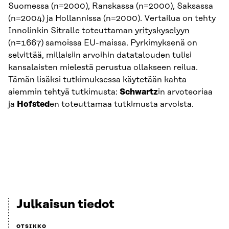
Suomessa (n=2000), Ranskassa (n=2000), Saksassa
(n=2004) ja Hollannissa (n=2000). Vertailua on tehty
Innolinkin Sitralle toteuttaman
yrityskyselyyn
(n=1667) samoissa EU-maissa. Pyrkimyksenä on
selvittää, millaisiin arvoihin datatalouden tulisi
kansalaisten mielestä perustua ollakseen reilua.
Tämän lisäksi tutkimuksessa käytetään kahta
aiemmin tehtyä tutkimusta:
Schwartz
in arvoteoriaa
ja
Hofsted
en toteuttamaa tutkimusta arvoista.
Julkaisun tiedot
OTSIKKO