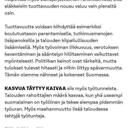
eläkkeisiin tuottavuuden nousu valuu vain pieneltä
osin.
Tuottavuutta voidaan kiihdyttää esimerkiksi
koulutustason parantamisella, tutkimusmenojen
lisäpanoksilla ja talouden kilpailullisuuden
lisäämisellä. Myös työvoiman liikkuvuus, verotuksen
keventäminen ja sääntelyn hillitseminen vaikuttavat
myönteisesti. Politiikan keinot ovat tärkeitä, mutta
tulokset tulevat hitaasti ja niihin liittyy epävarmuutta.
Tämän olemme nähneet ja kokeneet Suomessa.
KASVUA TÄYTYY KAIVAA
siis myös työtunneista.
Talouden rahoittajien määrä kasvaa, kun yhä useampi
suomalainen on työllinen ja tekee aiempaa pidemmän
työuran. Myös maahanmuutto lisää taloudessa
tehtyjä työtunteja.