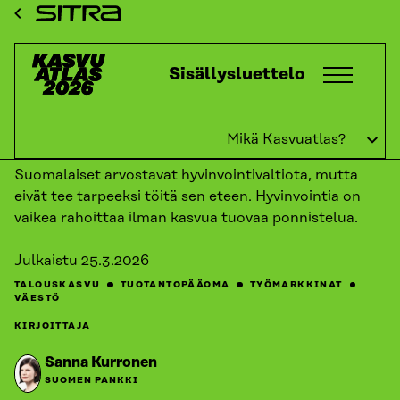
Siirry
ETUSIVU
KASVUATLAS
2026
KASVUKATSAUKSET:
Sitra
TUOTANTOPÄÄOMA
LIIANKIN ONNELLINEN KANSA?
suoraan
sisältöön
Kasvuatlas
Sisällysluettelo
↓
TAKAISIN
Liiankin onnellinen kansa?
Mikä Kasvuatlas?
Suomalaiset arvostavat hyvinvointivaltiota, mutta
eivät tee tarpeeksi töitä sen eteen. Hyvinvointia on
vaikea rahoittaa ilman kasvua tuovaa ponnistelua.
Julkaistu
25.3.2026
TALOUSKASVU
TUOTANTOPÄÄOMA
TYÖMARKKINAT
VÄESTÖ
KIRJOITTAJA
Sanna Kurronen
SUOMEN PANKKI