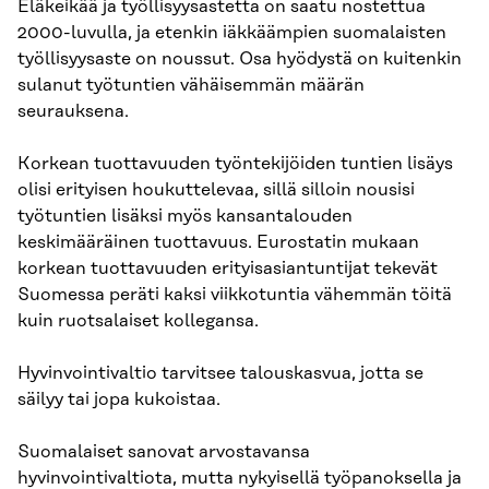
Eläkeikää ja työllisyysastetta on saatu nostettua
2000-luvulla, ja etenkin iäkkäämpien suomalaisten
työllisyysaste on noussut. Osa hyödystä on kuitenkin
sulanut työtuntien vähäisemmän määrän
seurauksena.
Korkean tuottavuuden työntekijöiden tuntien lisäys
olisi erityisen houkuttelevaa, sillä silloin nousisi
työtuntien lisäksi myös kansantalouden
keskimääräinen tuottavuus. Eurostatin mukaan
korkean tuottavuuden erityisasiantuntijat tekevät
Suomessa peräti kaksi viikkotuntia vähemmän töitä
kuin ruotsalaiset kollegansa.
Hyvinvointivaltio tarvitsee talouskasvua, jotta se
säilyy tai jopa kukoistaa.
Suomalaiset sanovat arvostavansa
hyvinvointivaltiota, mutta nykyisellä työpanoksella ja