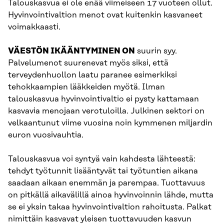
Talouskasvua ei ole enää viimeiseen 17 vuoteen ollut.
Hyvinvointivaltion menot ovat kuitenkin kasvaneet
voimakkaasti.
VÄESTÖN IKÄÄNTYMINEN ON
suurin syy.
Palvelumenot suurenevat myös siksi, että
terveydenhuollon laatu paranee esimerkiksi
tehokkaampien lääkkeiden myötä. Ilman
talouskasvua hyvinvointivaltio ei pysty kattamaan
kasvavia menojaan verotuloilla. Julkinen sektori on
velkaantunut viime vuosina noin kymmenen miljardin
euron vuosivauhtia.
Talouskasvua voi syntyä vain kahdesta lähteestä:
tehdyt työtunnit lisääntyvät tai työtuntien aikana
saadaan aikaan enemmän ja parempaa. Tuottavuus
on pitkällä aikavälillä ainoa hyvinvoinnin lähde, mutta
se ei yksin takaa hyvinvointivaltion rahoitusta. Palkat
nimittäin kasvavat yleisen tuottavuuden kasvun