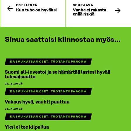
EDELLINEN
SEURAAVA
Kun tuho on hyväksi
Vanha ei rakasta
enää riskiä
Sinua saattaisi kiinnostaa myös...
KASVUKATSAUKSET: TUOTANTOPÄÄOMA
Suomi ali-investoi ja se hämärtää lastesi hyvää
tulevaisuutta
24.3.2026
KASVUKATSAUKSET: TUOTANTOPÄÄOMA
Vakaus hyvä, vauhti puuttuu
24.3.2026
KASVUKATSAUKSET: TUOTANTOPÄÄOMA
Yksi ei tee kilpailua