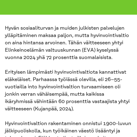
Hyvän sosiaaliturvan ja muiden julkisten palvelujen
ylläpitäminen maksaa paljon, mutta hyvinvointivaltio
on aina hintansa arvoinen. Tähän väitteeseen yhtyi
Elinkeinoelämän valtuuskunnan (EVA) kyselyssä
vuonna 2024 yhä 72 prosenttia suomalaisista.
Erityisen lämpimästi hyvinvointivaltiota kannattivat
eläkeläiset. Parhaassa työiässä olevilla, eli 26–55-
vuotiailla into hyvinvointivaltion turvaamiseen oli
jonkin verran vähäisempää, mutta kaikissa
ikäryhmissä vähintään 60 prosenttia vastaajista yhtyi
väitteeseen (Kujanpää, 2024).
Hyvinvointivaltion rakentaminen onnistui 1900-luvun
jälkipuoliskolla, kun työikäinen väestö lisääntyi ja