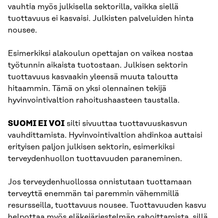
vauhtia myös julkisella sektorilla, vaikka siellä
tuottavuus ei kasvaisi. Julkisten palveluiden hinta
nousee.
Esimerkiksi alakoulun opettajan on vaikea nostaa
työtunnin aikaista tuotostaan. Julkisen sektorin
tuottavuus kasvaakin yleensä muuta taloutta
hitaammin. Tämä on yksi olennainen tekijä
hyvinvointivaltion rahoitushaasteen taustalla.
SUOMI EI VOI
silti sivuuttaa tuottavuuskasvun
vauhdittamista. Hyvinvointivaltion ahdinkoa auttaisi
erityisen paljon julkisen sektorin, esimerkiksi
terveydenhuollon tuottavuuden paraneminen.
Jos terveydenhuollossa onnistutaan tuottamaan
terveyttä enemmän tai paremmin vähemmillä
resursseilla, tuottavuus nousee. Tuottavuuden kasvu
helpottaa myös eläkejärjestelmän rahoittamista, sillä