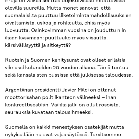
Eroja on vaikea selittää objektiivisesti mitattavissa
olevilla suureilla. Mutta monet sanovat, että
suomalaisilta puuttuu liiketoimintamahdollisuuksien
oivaltamista, uskoa ja rohkeutta, ehkä myös
luovuutta. Osinkovimman vuosina on jouduttu niin
ikään kysymään: puuttuuko myös viisautta,
kärsivällisyyttä ja sitkeyttä?
Ruotsin ja Suomen kehitysurat ovat olleet erilaisia
viimeksi kuluneiden 20 vuoden aikana. Tämä tuntuu
sekä kansalaisten pussissa että julkisessa taloudessa.
Argentiinan presidentti Javier Milei on ottanut
moottorisahan politiikanteon välineeksi – ihan
konkreettisestikin. Vaikka jälki on ollut rosoista,
seurauksia kuvataan talousihmeeksi.
Suomella on kaikki menestyksen osatekijät mutta
nykyisellään ne ovat vajaakäytössä. Tarvitsemme