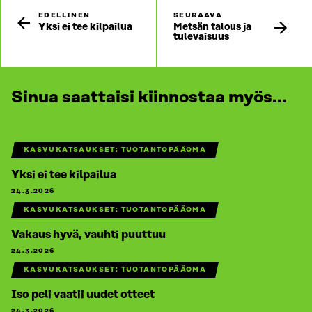
EDELLINEN
SEURAAVA
Yksi ei tee kilpailua
Metsän talous ja
tulevaisuus
Sinua saattaisi kiinnostaa myös...
KASVUKATSAUKSET: TUOTANTOPÄÄOMA
Yksi ei tee kilpailua
24.3.2026
KASVUKATSAUKSET: TUOTANTOPÄÄOMA
Vakaus hyvä, vauhti puuttuu
24.3.2026
KASVUKATSAUKSET: TUOTANTOPÄÄOMA
Iso peli vaatii uudet otteet
24.3.2026