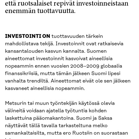
että ruotsalaiset repivät investoinneistaan
enemmän tuottavuutta.
INVESTOINTI ON
tuottavuuden tärkein
mahdollistava tekijä. Investoinnit ovat ratkaisevia
kansantalouden kasvun kannalta. Suomen
aineettomat investoinnit kasvoivat aineellisia
nopeammin ennen vuosien 2008–2009 globaalia
finanssikriisiä, mutta tämän jälkeen Suomi lipesi
vanhalta trendiltä. Aineettomat eivät ole sen jälkeen
kasvaneet aineellisia nopeammin.
Metsurin tai muun työntekijän käytössä olevia
välineitä voidaan ajatella työtuntia kohden
laskettuina pääomakantoina. Suomi ja Saksa
näyttävät tällä tavalla tarkasteltuna melko
samankaltaisilta, mutta ero Ruotsiin on suorastaan