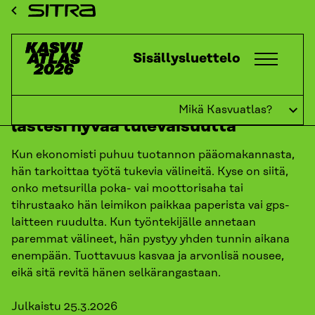
Siirry
ETUSIVU
KASVUATLAS
2026
KASVUKATSAUKSET:
Sitra
TUOTANTOPÄÄOMA
SUOMI ALI-INVESTOI JA SE HÄMÄRTÄÄ…
suoraan
sisältöön
Kasvuatlas
Sisällysluettelo
↓
TAKAISIN
Suomi ali-investoi ja se hämärtää
Mikä Kasvuatlas?
lastesi hyvää tulevaisuutta
Kun ekonomisti puhuu tuotannon pääomakannasta,
hän tarkoittaa työtä tukevia välineitä. Kyse on siitä,
onko metsurilla poka- vai moottorisaha tai
tihrustaako hän leimikon paikkaa paperista vai gps-
laitteen ruudulta. Kun työntekijälle annetaan
paremmat välineet, hän pystyy yhden tunnin aikana
enempään. Tuottavuus kasvaa ja arvonlisä nousee,
eikä sitä revitä hänen selkärangastaan.
Julkaistu
25.3.2026