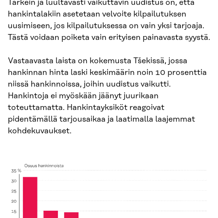
Tärkein ja luultavasti vaikuttavin uudistus on, että
hankintalakiin asetetaan velvoite kilpailutuksen
uusimiseen, jos kilpailutuksessa on vain yksi tarjoaja.
Tästä voidaan poiketa vain erityisen painavasta syystä.
Vastaavasta laista on kokemusta Tšekissä, jossa
hankinnan hinta laski keskimäärin noin 10 prosenttia
niissä hankinnoissa, joihin uudistus vaikutti.
Hankintoja ei myöskään jäänyt juurikaan
toteuttamatta. Hankintayksiköt reagoivat
pidentämällä tarjousaikaa ja laatimalla laajemmat
kohdekuvaukset.