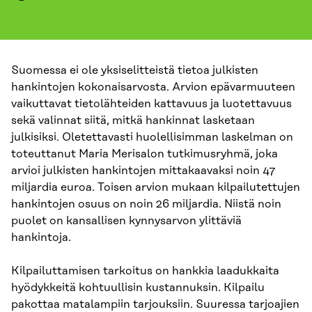
Suomessa ei ole yksiselitteistä tietoa julkisten
hankintojen kokonaisarvosta. Arvion epävarmuuteen
vaikuttavat tietolähteiden kattavuus ja luotettavuus
sekä valinnat siitä, mitkä hankinnat lasketaan
julkisiksi. Oletettavasti huolellisimman laskelman on
toteuttanut Maria Merisalon tutkimusryhmä, joka
arvioi julkisten hankintojen mittakaavaksi noin 47
miljardia euroa. Toisen arvion mukaan kilpailutettujen
hankintojen osuus on noin 26 miljardia. Niistä noin
puolet on kansallisen kynnysarvon ylittäviä
hankintoja.
Kilpailuttamisen tarkoitus on hankkia laadukkaita
hyödykkeitä kohtuullisin kustannuksin. Kilpailu
pakottaa matalampiin tarjouksiin. Suuressa tarjoajien