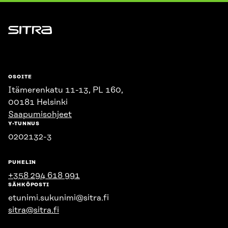
Sitra
OSOITE
Itämerenkatu 11-13, PL 160,
00181 Helsinki
Saapumisohjeet
Y-TUNNUS
0202132-3
PUHELIN
+358 294 618 991
SÄHKÖPOSTI
etunimi.sukunimi@sitra.fi
sitra@sitra.fi