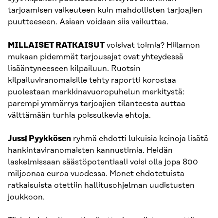
tarjoamisen vaikeuteen kuin mahdollisten tarjoajien
puutteeseen. Asiaan voidaan siis vaikuttaa.
MILLAISET RATKAISUT
voisivat toimia? Hiilamon
mukaan pidemmät tarjousajat ovat yhteydessä
lisääntyneeseen kilpailuun. Ruotsin
kilpailuviranomaisille tehty raportti korostaa
puolestaan markkinavuoropuhelun merkitystä:
parempi ymmärrys tarjoajien tilanteesta auttaa
välttämään turhia poissulkevia ehtoja.
Jussi Pyykkösen
ryhmä ehdotti lukuisia keinoja lisätä
hankintaviranomaisten kannustimia. Heidän
laskelmissaan säästöpotentiaali voisi olla jopa 800
miljoonaa euroa vuodessa. Monet ehdotetuista
ratkaisuista otettiin hallitusohjelman uudistusten
joukkoon.