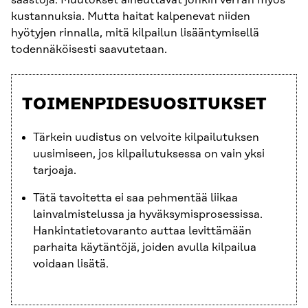
säästöjä. Muutokset aiheuttavat jonkin verran myös
kustannuksia. Mutta haitat kalpenevat niiden
hyötyjen rinnalla, mitä kilpailun lisääntymisellä
todennäköisesti saavutetaan.
TOIMENPIDESUOSITUKSET
Tärkein uudistus on velvoite kilpailutuksen
uusimiseen, jos kilpailutuksessa on vain yksi
tarjoaja.
Tätä tavoitetta ei saa pehmentää liikaa
lainvalmistelussa ja hyväksymisprosessissa.
Hankintatietovaranto auttaa levittämään
parhaita käytäntöjä, joiden avulla kilpailua
voidaan lisätä.