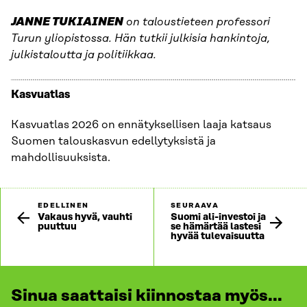
JANNE TUKIAINEN
on taloustieteen professori
Turun yliopistossa. Hän tutkii julkisia hankintoja,
julkistaloutta ja politiikkaa.
Kasvuatlas
Kasvuatlas 2026 on ennätyksellisen laaja katsaus
Suomen talouskasvun edellytyksistä ja
mahdollisuuksista.
EDELLINEN
SEURAAVA
Vakaus hyvä, vauhti
Suomi ali-investoi ja
puuttuu
se hämärtää lastesi
hyvää tulevaisuutta
Sinua saattaisi kiinnostaa myös...