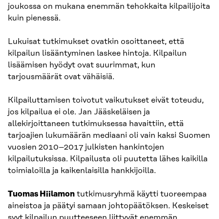
joukossa on mukana enemmän tehokkaita kilpailijoita
kuin pienessä.
Lukuisat tutkimukset ovatkin osoittaneet, että
kilpailun lisääntyminen laskee hintoja. Kilpailun
lisäämisen hyödyt ovat suurimmat, kun
tarjousmäärät ovat vähäisiä.
Kilpailuttamisen toivotut vaikutukset eivät toteudu,
jos kilpailua ei ole. Jan Jääskeläisen ja
allekirjoittaneen tutkimuksessa havaittiin, että
tarjoajien lukumäärän mediaani oli vain kaksi Suomen
vuosien 2010–2017 julkisten hankintojen
kilpailutuksissa. Kilpailusta oli puutetta lähes kaikilla
toimialoilla ja kaikenlaisilla hankkijoilla.
Tuomas Hiilamon
tutkimusryhmä käytti tuoreempaa
aineistoa ja päätyi samaan johtopäätöksen. Keskeiset
syyt kilpailun puutteeseen liittyvät enemmän