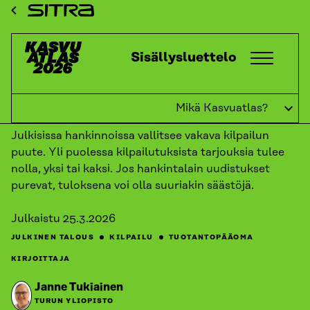
Siirry
ETUSIVU
KASVUATLAS
2026
KASVUKATSAUKSET:
Sitra
TUOTANTOPÄÄOMA
YKSI EI TEE KILPAILUA
suoraan
sisältöön
Kasvuatlas
Sisällysluettelo
↓
TAKAISIN
Yksi ei tee kilpailua
Mikä Kasvuatlas?
Julkisissa hankinnoissa vallitsee vakava kilpailun
puute. Yli puolessa kilpailutuksista tarjouksia tulee
nolla, yksi tai kaksi. Jos hankintalain uudistukset
purevat, tuloksena voi olla suuriakin säästöjä.
Julkaistu
25.3.2026
JULKINEN TALOUS
KILPAILU
TUOTANTOPÄÄOMA
KIRJOITTAJA
Janne Tukiainen
TURUN YLIOPISTO