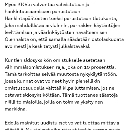
Myös KKV:n valvontaa vahvistetaan ja
hankintaosaamiseen panostetaan.
Hankintapäätösten tueksi perustetaan tietokanta,
joka mahdollistaa arvioinnin, parhaiden käytäntöjen
levittämisen ja väärinkäytösten havaitsemisen.
Olennaista on, että samalla säädetään ostolaskudata
avoimesti ja keskitetysti julkaistavaksi.
Kuntien sidosyksikön omistukselle asetetaan
vähimmäisomistuksen raja, joka on 10 prosenttia.
Tämä tarkoittaa selvää muutosta nykykäytäntöön,
jossa kunnat ovat voineet hyvin pienelläkin
omistusosuudella välttää kilpailuttamisen, jos ne
ostavat sidosyksiköltään. Tämä tuottanee säästöjä
niillä toimialoilla, joilla on toimiva yksityinen
markkina.
Edellä mainitut uudistukset voivat tuottaa mittavia