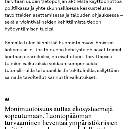
tarvitaan uuden tietopohjan aktiivista käyttöönottoa
politiikassa ja yhteiskunnallisessa keskustelussa,
tavoitteiden asettamisessa ja talouden ohjauksessa –
sekä arviointivälineiden kehittämistä tiedon
hyödyntämisen tueksi.
Samalla tulee kiinnittää huomiota myös ihmisten
kokemuksiin. Jos talouden kehitystä ohjaavat toimet
koetaan epäreiluiksi, ne eivät etene. Tarvittaessa
toimien vaikutuksia voidaan kompensoida
tulonsiirroilla tai alueellisilla tukitoimilla, säilyttäen
samalla tavoitellut kannustinvaikutukset.
Monimuotoisuus auttaa ekosysteemejä
sopeutumaan. Luontopääoman
turvaaminen lieventää ympäristökriisien