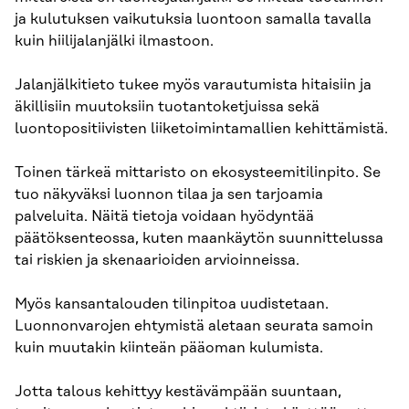
ja kulutuksen vaikutuksia luontoon samalla tavalla
kuin hiilijalanjälki ilmastoon.
Jalanjälkitieto tukee myös varautumista hitaisiin ja
äkillisiin muutoksiin tuotantoketjuissa sekä
luontopositiivisten liiketoimintamallien kehittämistä.
Toinen tärkeä mittaristo on ekosysteemitilinpito. Se
tuo näkyväksi luonnon tilaa ja sen tarjoamia
palveluita. Näitä tietoja voidaan hyödyntää
päätöksenteossa, kuten maankäytön suunnittelussa
tai riskien ja skenaarioiden arvioinneissa.
Myös kansantalouden tilinpitoa uudistetaan.
Luonnonvarojen ehtymistä aletaan seurata samoin
kuin muutakin kiinteän pääoman kulumista.
Jotta talous kehittyy kestävämpään suuntaan,