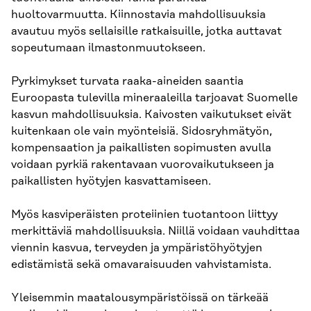
huoltovarmuutta. Kiinnostavia mahdollisuuksia
avautuu myös sellaisille ratkaisuille, jotka auttavat
sopeutumaan ilmastonmuutokseen.
Pyrkimykset turvata raaka-aineiden saantia
Euroopasta tulevilla mineraaleilla tarjoavat Suomelle
kasvun mahdollisuuksia. Kaivosten vaikutukset eivät
kuitenkaan ole vain myönteisiä. Sidosryhmätyön,
kompensaation ja paikallisten sopimusten avulla
voidaan pyrkiä rakentavaan vuorovaikutukseen ja
paikallisten hyötyjen kasvattamiseen.
Myös kasviperäisten proteiinien tuotantoon liittyy
merkittäviä mahdollisuuksia. Niillä voidaan vauhdittaa
viennin kasvua, terveyden ja ympäristöhyötyjen
edistämistä sekä omavaraisuuden vahvistamista.
Yleisemmin maatalousympäristöissä on tärkeää