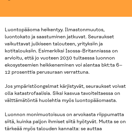
Luontopääoma heikentyy. Ilmastonmuutos,
luontokato ja saastuminen jatkuvat. Seuraukset
vaikuttavat julkiseen talouteen, yrityksiin ja
kotitalouksiin. Esimerkiksi Isossa-Britanniassa on
arvioitu, että jo vuoteen 2030 tultaessa luonnon
ekosysteemien heikkeneminen voi alentaa bkt:ta 6–
12 prosenttia perusuraan verrattuna.
Jos ympäristöongelmat kärjistyvät, seuraukset voivat
olla katastrofaalisia. Siksi kasvua tavoiteltaessa on
välttämätöntä huolehtia myös luontopääomasta.
Luonnon monimuotoisuus on arvokasta riippumatta
siitä, kuinka paljon ihmiset siitä hyötyvät. Mutta se on
tärkeää myös talouden kannalta: se auttaa